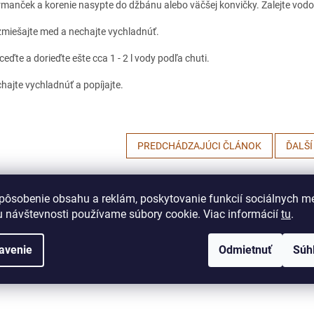
manček a korenie nasypte do džbánu alebo väčšej konvičky. Zalejte vodo
miešajte med a nechajte vychladnúť.
ceďte a dorieďte ešte cca 1 - 2 l vody podľa chuti.
hajte vychladnúť a popíjajte.
PREDCHÁDZAJÚCI ČLÁNOK
ĎALŠÍ
pôsobenie obsahu a reklám, poskytovanie funkcií sociálnych mé
 návštevnosti používame súbory cookie. Viac informácií
tu
.
avenie
Odmietnuť
Súh