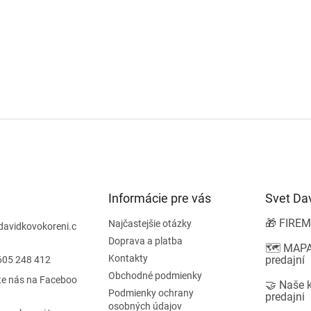
Informácie pre vás
Svet Da
🎁 FIREM
Najčastejšie otázky
davidkovokoreni.c
Doprava a platba
🗺️ MAPA
Kontakty
predajní
605 248 412
Obchodné podmienky
te nás na Faceboo
🤝 Naše 
Podmienky ochrany
predajni
osobných údajov