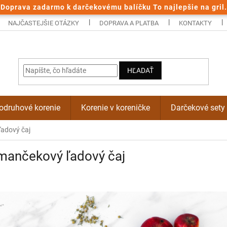
Doprava zadarmo k darčekovému balíčku To najlepšie na gril.
NAJČASTEJŠIE OTÁZKY
DOPRAVA A PLATBA
KONTAKTY
HĽADAŤ
odruhové korenie
Korenie v koreničke
Darčekové sety
adový čaj
mančekový ľadový čaj