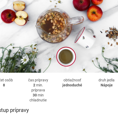
čet osôb
čas prípravy
obtiažnosť
druh jedla
8
2
min.
jednoduché
Nápoje
príprava
30
min
chladnutie
tup prípravy