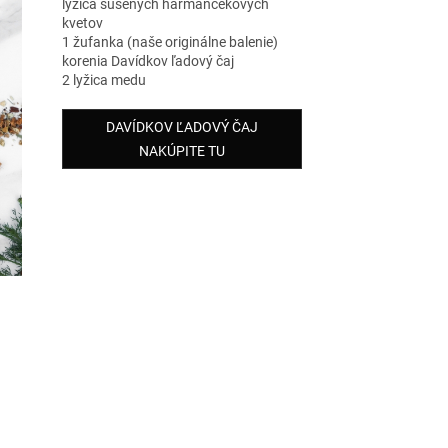
lyžica sušených harmančekových
kvetov
1 žufanka (naše originálne balenie)
korenia Davídkov ľadový čaj
2 lyžica medu
DAVÍDKOV ĽADOVÝ ČAJ
NAKÚPITE TU