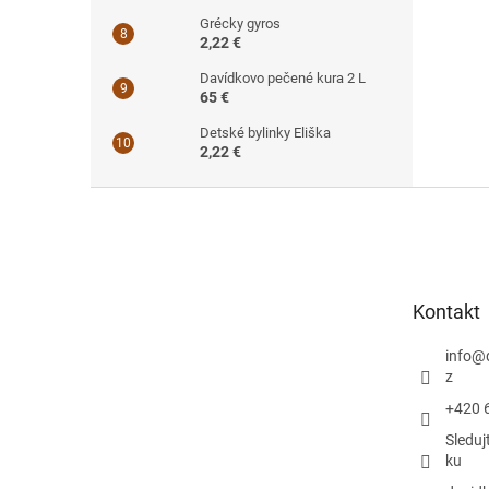
Grécky gyros
2,22 €
Davídkovo pečené kura 2 L
65 €
Detské bylinky Eliška
2,22 €
Z
á
p
ä
t
Kontakt
i
e
info
@
z
+420 
Sleduj
ku