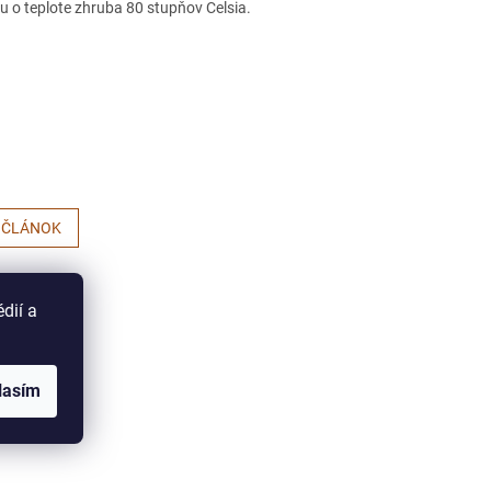
u o teplote zhruba 80 stupňov Celsia.
 ČLÁNOK
dií a
lasím