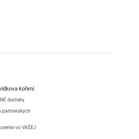
vídkova koření
NÉ darčeky
 partnerských
korenie vo VAŠEJ