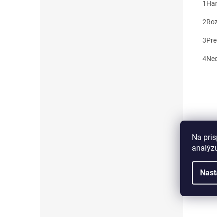
1
Har
2
Roz
3
Pre
4
Nec
Na pris
analýzu
Nast