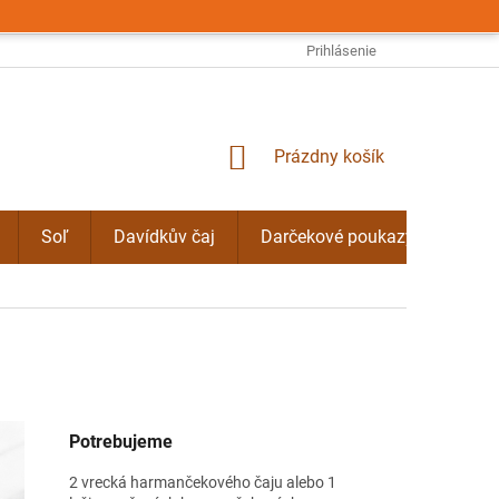
OBCHODNÉ PODMIENKY
PODMIENKY OCHRANY OSOBNÝCH ÚDAJO
Prihlásenie
NÁKUPNÝ
Prázdny košík
KOŠÍK
Soľ
Davídkův čaj
Darčekové poukazy
Byli
Potrebujeme
2 vrecká harmančekového čaju alebo 1