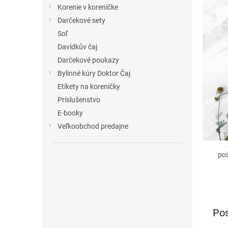
e
Korenie v koreničke
l
Darčekové sety
Soľ
Davídkův čaj
Darčekové poukazy
Bylinné kúry Doktor Čaj
Etikety na koreničky
Príslušenstvo
E-booky
Veľkoobchod predajne
po
Pos