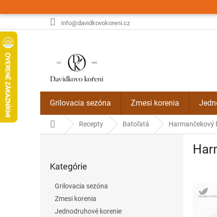
Prejsť
na
obsah
info@davidkovokoreni.cz
Grilovacia sezóna
Zmesi korenia
Jedn
Domov
Recepty
Batoľatá
Harmančekový ľ
B
Har
o
Preskočiť
č
Kategórie
kategórie
n
ý
Grilovacia sezóna
p
Zmesi korenia
a
Jednodruhové korenie
n