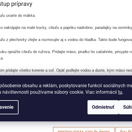
tup prípravy
uľu uvarte do mäkka.
o nakrájajte na malé kocky, cibuľu a papriku nadrobno, paradajky na osminky
uľu z plechovky zlejte a rozmixujte aj s vodou do hladka. Takto bude fungov
tuku opražte cibuľu do ružova. Pridajte mäso, prudko ho zatiahnite, prisypte n
a.
om pridajte všetko korenie a soľ. Opäť podlejte vodou a duste, kým mäso n
dajte rozmixovanú fazuľu v náleve, paradajky, uvarenú fazuľu celú a ešte pár 
pôsobenie obsahu a reklám, poskytovanie funkcií sociálnych mé
 návštevnosti používame súbory cookie. Viac informácií
tu
.
podávajte so širokou cestovinou alebo haluškami či chlebíkom.
avenie
Odmietnuť
Súh
ú chuť.