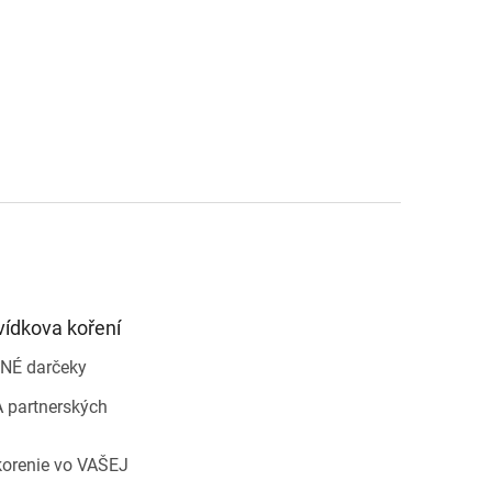
vídkova koření
NÉ darčeky
 partnerských
korenie vo VAŠEJ