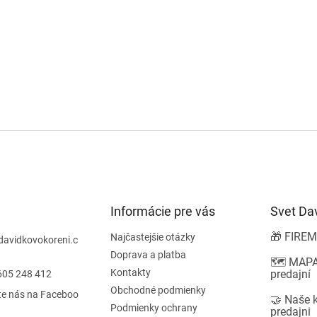
Informácie pre vás
Svet Da
🎁 FIREM
Najčastejšie otázky
davidkovokoreni.c
Doprava a platba
🗺️ MAPA
Kontakty
predajní
605 248 412
Obchodné podmienky
te nás na Faceboo
🤝 Naše 
Podmienky ochrany
predajni