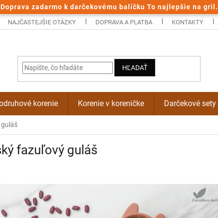
Doprava zadarmo k darčekovému balíčku To najlepšie na gril.
NAJČASTEJŠIE OTÁZKY
DOPRAVA A PLATBA
KONTAKTY
HĽADAŤ
odruhové korenie
Korenie v koreničke
Darčekové sety
 guláš
ký fazuľový guláš