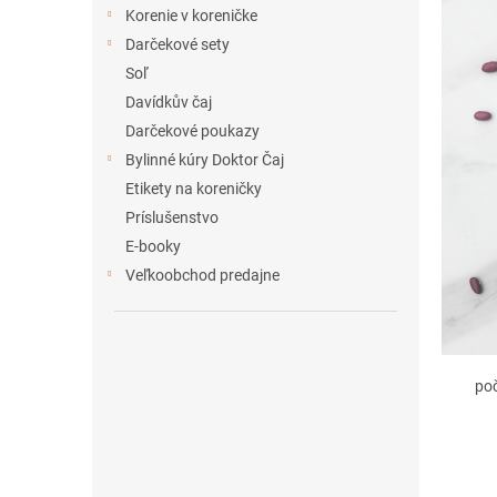
e
Korenie v koreničke
l
Darčekové sety
Soľ
Davídkův čaj
Darčekové poukazy
Bylinné kúry Doktor Čaj
Etikety na koreničky
Príslušenstvo
E-booky
Veľkoobchod predajne
po