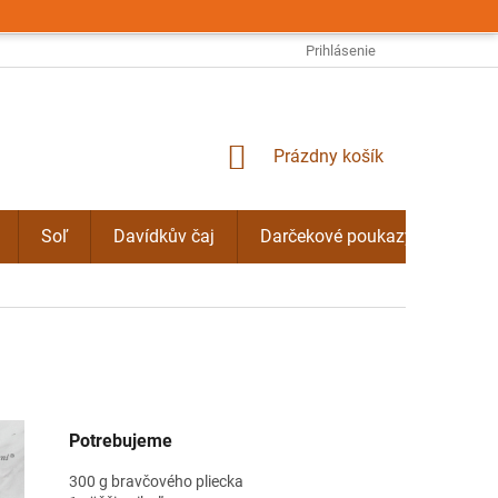
OBCHODNÉ PODMIENKY
PODMIENKY OCHRANY OSOBNÝCH ÚDAJO
Prihlásenie
NÁKUPNÝ
Prázdny košík
KOŠÍK
Soľ
Davídkův čaj
Darčekové poukazy
Byli
Potrebujeme
300 g bravčového pliecka