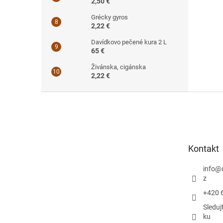
2,50 €
Grécky gyros
2,22 €
Davídkovo pečené kura 2 L
65 €
Živánska, cigánska
2,22 €
Z
á
p
ä
t
Kontakt
i
e
info
@
z
+420 
Sleduj
ku