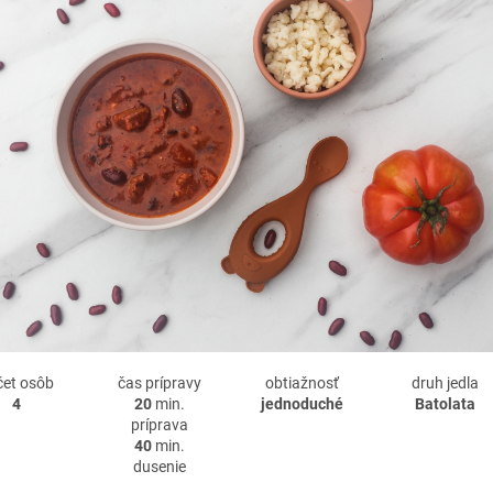
čet osôb
čas prípravy
obtiažnosť
druh jedla
4
20
min.
jednoduché
Batolata
príprava
40
min.
dusenie