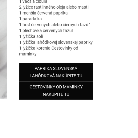
1 väčšia cibuľa
2 lyžice rastlinného oleja alebo masti
1 menšia červená paprika
1 paradajka
1 hrsť červených alebo čiernych fazúľ
1 plechovka červených fazúľ
1 lyžička soli
1 lyžička lahôdkovej slovenskej papriky
1 lyžička korenia Cestovinky od
maminky
PAPRIKA SLOVENSKÁ
LAHÔDKOVÁ NAKÚPITE TU
CESTOVINKY OD MAMINKY
NAKÚPITE TU