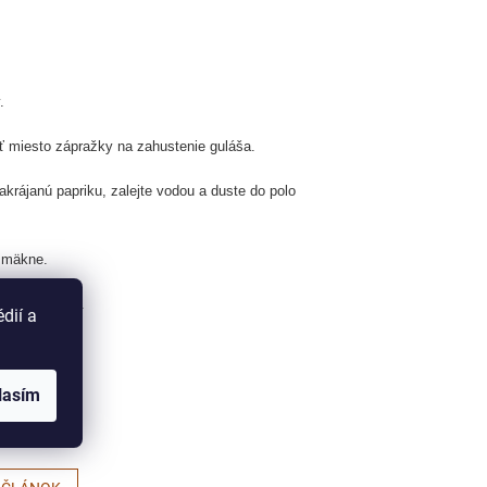
.
ať miesto zápražky na zahustenie guláša.
akrájanú papriku, zalejte vodou a duste do polo
ezmäkne.
minút povarte.
dií a
lasím