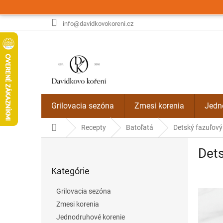
Prejsť
na
obsah
info@davidkovokoreni.cz
Grilovacia sezóna
Zmesi korenia
Jedn
Domov
Recepty
Batoľatá
Detský fazuľový
B
Dets
o
Preskočiť
č
Kategórie
kategórie
n
ý
Grilovacia sezóna
p
Zmesi korenia
a
Jednodruhové korenie
n