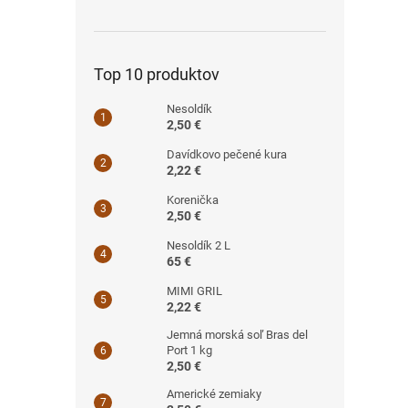
Top 10 produktov
Nesoldík
2,50 €
Davídkovo pečené kura
2,22 €
Korenička
2,50 €
Nesoldík 2 L
65 €
MIMI GRIL
2,22 €
Jemná morská soľ Bras del
Port 1 kg
2,50 €
Americké zemiaky