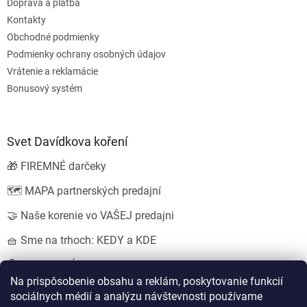
Doprava a platba
Kontakty
Obchodné podmienky
Podmienky ochrany osobných údajov
Vrátenie a reklamácie
Bonusový systém
Svet Davídkova koření
🎁 FIREMNÉ darčeky
🗺️ MAPA partnerských predajní
🤝 Naše korenie vo VAŠEJ predajni
🧺 Sme na trhoch: KEDY a KDE
💍 SVADOBNÉ darčeky
Na prispôsobenie obsahu a reklám, poskytovanie funkcií
sociálnych médií a analýzu návštevnosti používame