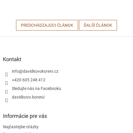
PREDCHÁDZAJÚCI ČLÁNOK
ĎALŠÍ ČLÁNOK
Z
á
p
ä
Kontakt
t
i
info
@
davidkovokoreni.cz
e
+420 605 248 412
Sledujte nás na Facebooku
davidkovo.koreni/
Informácie pre vás
Najčastejšie otázky