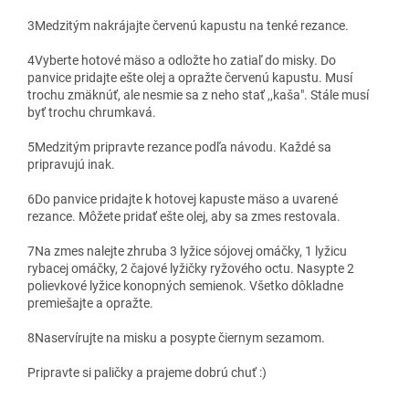
3
Medzitým nakrájajte červenú kapustu na tenké rezance.
4
Vyberte hotové mäso a odložte ho zatiaľ do misky. Do
panvice pridajte ešte olej a opražte červenú kapustu. Musí
trochu zmäknúť, ale nesmie sa z neho stať ,,kaša". Stále musí
byť trochu chrumkavá.
5
Medzitým pripravte rezance podľa návodu. Každé sa
pripravujú inak.
6
Do panvice pridajte k hotovej kapuste mäso a uvarené
rezance. Môžete pridať ešte olej, aby sa zmes restovala.
7
Na zmes nalejte zhruba 3 lyžice sójovej omáčky, 1 lyžicu
rybacej omáčky, 2 čajové lyžičky ryžového octu. Nasypte 2
polievkové lyžice konopných semienok. Všetko dôkladne
premiešajte a opražte.
8
Naservírujte na misku a posypte čiernym sezamom.
Pripravte si paličky a prajeme dobrú chuť :)