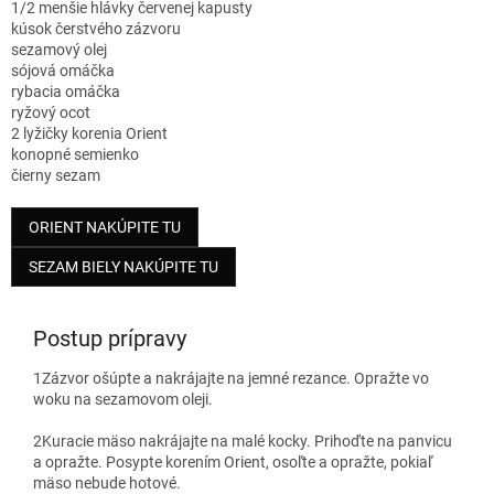
1/2 menšie hlávky červenej kapusty
kúsok čerstvého zázvoru
sezamový olej
sójová omáčka
rybacia omáčka
ryžový ocot
2 lyžičky korenia Orient
konopné semienko
čierny sezam
ORIENT NAKÚPITE TU
SEZAM BIELY NAKÚPITE TU
Postup prípravy
1
Zázvor ošúpte a nakrájajte na jemné rezance. Opražte vo
woku na sezamovom oleji.
2
Kuracie mäso nakrájajte na malé kocky. Prihoďte na panvicu
a opražte. Posypte korením Orient, osoľte a opražte, pokiaľ
mäso nebude hotové.