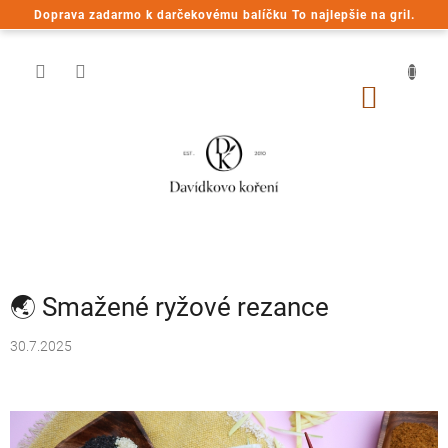
Prejsť
Doprava zadarmo k darčekovému balíčku To najlepšie na gril.
na
obsah
NÁKU
KOŠÍK
🌏 Smažené ryžové rezance
30.7.2025