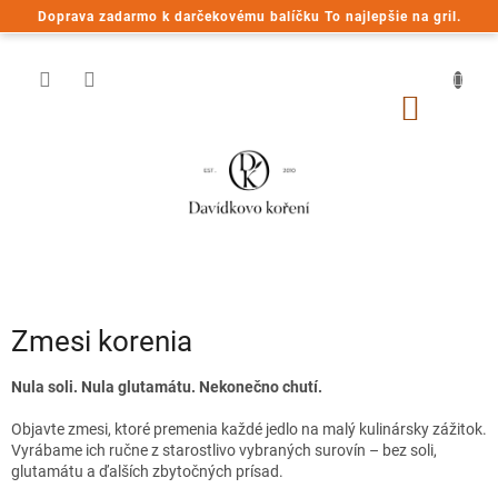
Prejsť
Doprava zadarmo k darčekovému balíčku To najlepšie na gril.
na
obsah
NÁKU
KOŠÍK
Zmesi korenia
Nula soli. Nula glutamátu. Nekonečno chutí.
Objavte zmesi, ktoré premenia každé jedlo na malý kulinársky zážitok.
Vyrábame ich ručne z starostlivo vybraných surovín – bez soli,
glutamátu a ďalších zbytočných prísad.