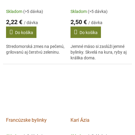
Skladom
(>5 dávka)
Skladom
(>5 dávka)
2,22 €
2,50 €
/ dávka
/ dávka
Do košíka
Do košíka
Stredomorská zmes na pečenú,
Jemné mäso si zaslúži jemné
grilovanú aj čerstvú zeleninu.
bylinky. Skvelá na kura, ryby aj
králika doma.
Francúzske bylinky
Karí Ázia