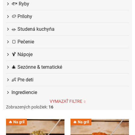
🐟 Ryby
🥔 Prílohy
🥗 Studená kuchyňa
🍞 Pečenie
🍹 Nápoje
🎄 Sezónne & tematické
👶 Pre deti
Ingrediencie
VYMAZAŤ FILTRE
Zobrazených položiek:
16
V
🔥 Na gril
🔥 Na gril
ý
p