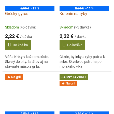
2,50 €
–11 %
2,50 €
–11 %
Grécky gyros
Korenie na ryby
Skladom
(>5 dávka)
Skladom
(>5 dávka)
2,22 €
2,22 €
/ dávka
/ dávka
Do košíka
Do košíka
Vôňa Kréty v každom súste.
Citrón, bylinky a ryby patria k
Skvelý do pity, šalátov aj na
sebe. Skvelé od pstruha po
šťavnaté mäso z grilu.
morského vlka.
🔥 Na gril
JASNÝ FAVORIT
🔥 Na gril
2,50 €
–11 %
2,50 €
–11 %