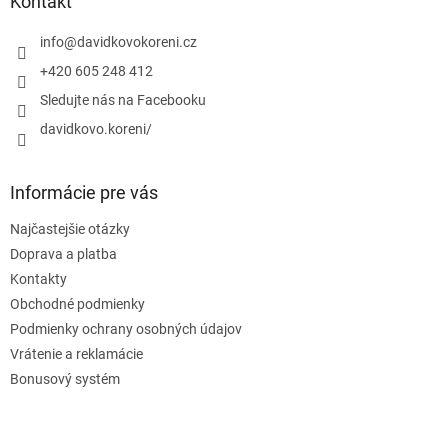
ä
Kontakt
p
t
r
i
info
@
davidkovokoreni.cz
v
e
k
+420 605 248 412
y
Sledujte nás na Facebooku
v
ý
davidkovo.koreni/
p
i
s
Informácie pre vás
u
Najčastejšie otázky
Doprava a platba
Kontakty
Obchodné podmienky
Podmienky ochrany osobných údajov
Vrátenie a reklamácie
Bonusový systém