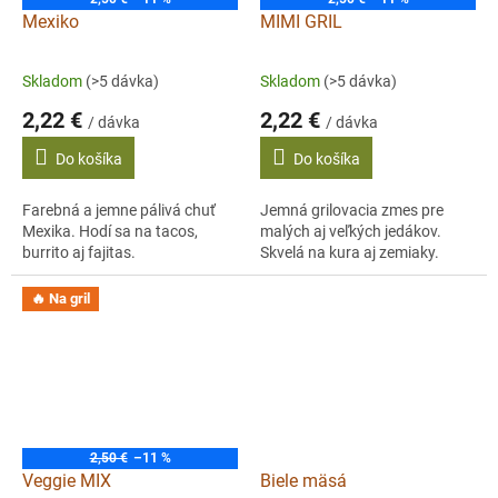
Mexiko
MIMI GRIL
Skladom
(>5 dávka)
Skladom
(>5 dávka)
2,22 €
2,22 €
/ dávka
/ dávka
Do košíka
Do košíka
Farebná a jemne pálivá chuť
Jemná grilovacia zmes pre
Mexika. Hodí sa na tacos,
malých aj veľkých jedákov.
burrito aj fajitas.
Skvelá na kura aj zemiaky.
🔥 Na gril
2,50 €
–11 %
Veggie MIX
Biele mäsá