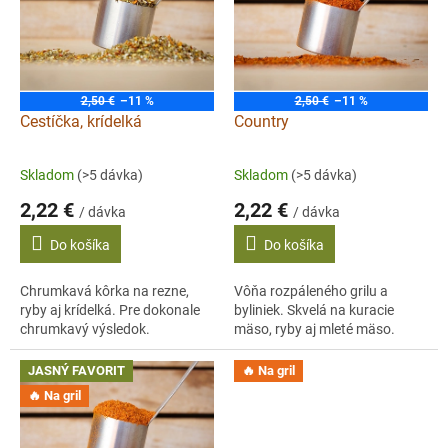
i
s
p
r
o
2,50 €
–11 %
2,50 €
–11 %
d
Cestíčka, krídelká
Country
u
k
Skladom
(>5 dávka)
Skladom
(>5 dávka)
t
2,22 €
2,22 €
o
/ dávka
/ dávka
v
Do košíka
Do košíka
Chrumkavá kôrka na rezne,
Vôňa rozpáleného grilu a
ryby aj krídelká. Pre dokonale
byliniek. Skvelá na kuracie
chrumkavý výsledok.
mäso, ryby aj mleté mäso.
JASNÝ FAVORIT
🔥 Na gril
🔥 Na gril