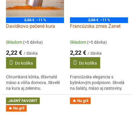
2,50 €
–11 %
2,50 €
–11 %
Davídkovo pečené kura
Francúzska zmes Žanet
Skladom
(>5 dávka)
Skladom
(>5 dávka)
2,22 €
2,22 €
/ dávka
/ dávka
Do košíka
Do košíka
Chrumkavá kôrka, šťavnaté
Francúzska elegancia s
mäso a vôňa domova. Skvelé
bylinkovým podpisom. Skvelá
na kura aj zeleninu.
na šaláty, mäso aj cestoviny.
JASNÝ FAVORIT
🔥 Na gril
🔥 Na gril