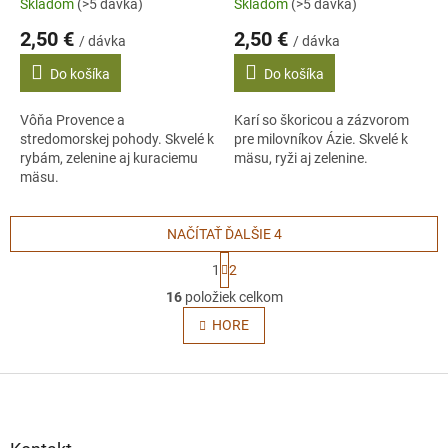
Skladom
(>5 dávka)
Skladom
(>5 dávka)
2,50 €
2,50 €
/ dávka
/ dávka
Do košíka
Do košíka
Vôňa Provence a
Karí so škoricou a zázvorom
stredomorskej pohody. Skvelé k
pre milovníkov Ázie. Skvelé k
rybám, zelenine aj kuraciemu
mäsu, ryži aj zelenine.
mäsu.
NAČÍTAŤ ĎALŠIE 4
S
1
2
t
O
r
16
položiek celkom
v
á
l
HORE
n
á
k
o
d
v
Z
a
a
c
á
n
i
p
i
e
e