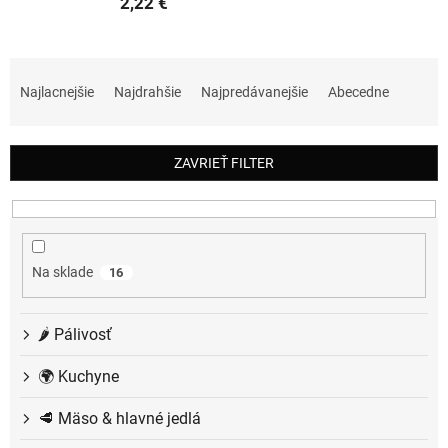
2,22 €
R
a
Najlacnejšie
Najdrahšie
Najpredávanejšie
Abecedne
d
e
n
ZAVRIEŤ FILTER
i
e
p
r
o
Na sklade
16
d
u
k
🌶️ Pálivosť
t
o
🌍 Kuchyne
v
🥩 Mäso & hlavné jedlá