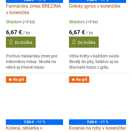
7,50 €
–11 %
7,50 €
–11 %
Farmárska zmes BREZINA
Grécky gyros v koreničke
v koreničke
Skladom
(>5 ks)
Skladom
(>5 ks)
6,67 €
6,67 €
/ ks
/ ks
Do košíka
Do košíka
Poctivá mäsiarska zmes pre
Vôňa Kréty v každom súste.
milovníkov mäsa. Skvelá na
Skvelý do pity, šalátov aj na
rebrá aj trhané mäso.
šťavnaté mäso z grilu.
🔥 Na gril
🔥 Na gril
7,50 €
–11 %
7,50 €
–11 %
Kolená, rebierka v
Korenie na ryby v koreničke