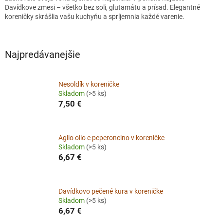
Davídkove zmesi – všetko bez soli, glutamátu a prísad. Elegantné
koreničky skrášlia vašu kuchyňu a spríjemnia každé varenie.
Najpredávanejšie
Nesoldík v koreničke
Skladom
(>5 ks)
7,50 €
Aglio olio e peperoncino v koreničke
Skladom
(>5 ks)
6,67 €
Davídkovo pečené kura v koreničke
Skladom
(>5 ks)
6,67 €