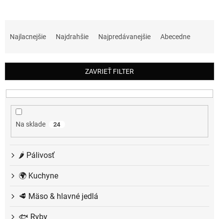
R
a
Najlacnejšie
Najdrahšie
Najpredávanejšie
Abecedne
d
e
n
ZAVRIEŤ FILTER
i
e
p
r
o
Na sklade
24
d
u
k
🌶️ Pálivosť
t
o
🌍 Kuchyne
v
🥩 Mäso & hlavné jedlá
🐟 Ryby