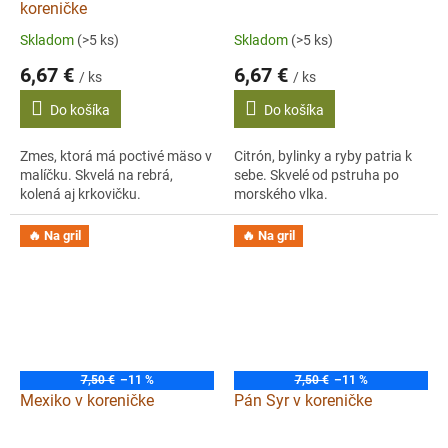
koreničke
Skladom
(>5 ks)
Skladom
(>5 ks)
6,67 €
6,67 €
/ ks
/ ks
Do košíka
Do košíka
Zmes, ktorá má poctivé mäso v
Citrón, bylinky a ryby patria k
malíčku. Skvelá na rebrá,
sebe. Skvelé od pstruha po
kolená aj krkovičku.
morského vlka.
🔥 Na gril
🔥 Na gril
7,50 €
–11 %
7,50 €
–11 %
Mexiko v koreničke
Pán Syr v koreničke