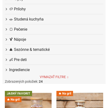
🥔 Prílohy
🥗 Studená kuchyňa
🍞 Pečenie
🍹 Nápoje
🎄 Sezónne & tematické
👶 Pre deti
Ingrediencie
VYMAZAŤ FILTRE
Zobrazených položiek:
24
V
JASNÝ FAVORIT
🔥 Na gril
ý
🔥 Na gril
p
i