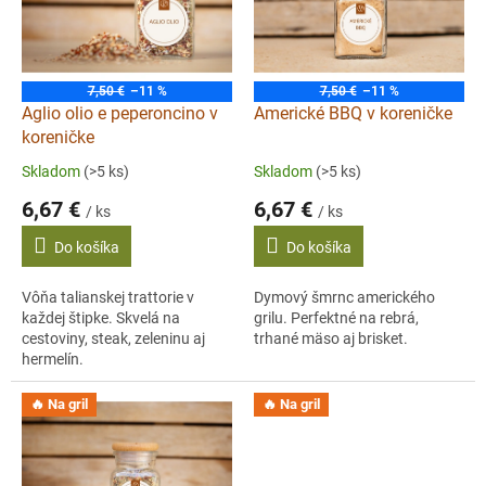
s
p
r
o
7,50 €
–11 %
7,50 €
–11 %
d
Aglio olio e peperoncino v
Americké BBQ v koreničke
u
koreničke
k
Skladom
(>5 ks)
Skladom
(>5 ks)
t
6,67 €
6,67 €
o
/ ks
/ ks
v
Do košíka
Do košíka
Vôňa talianskej trattorie v
Dymový šmrnc amerického
každej štipke. Skvelá na
grilu. Perfektné na rebrá,
cestoviny, steak, zeleninu aj
trhané mäso aj brisket.
hermelín.
🔥 Na gril
🔥 Na gril