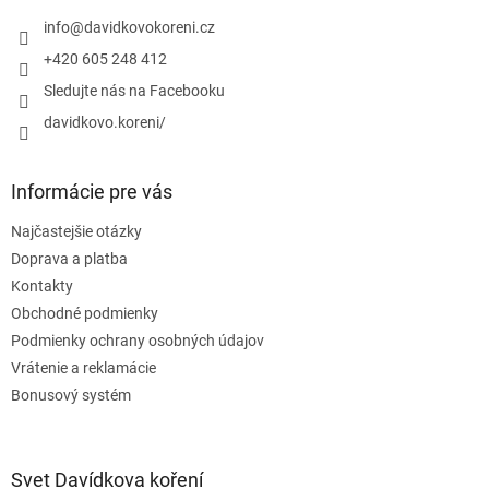
t
r
i
info
@
davidkovokoreni.cz
v
e
k
+420 605 248 412
y
Sledujte nás na Facebooku
v
ý
davidkovo.koreni/
p
i
s
Informácie pre vás
u
Najčastejšie otázky
Doprava a platba
Kontakty
Obchodné podmienky
Podmienky ochrany osobných údajov
Vrátenie a reklamácie
Bonusový systém
Svet Davídkova koření