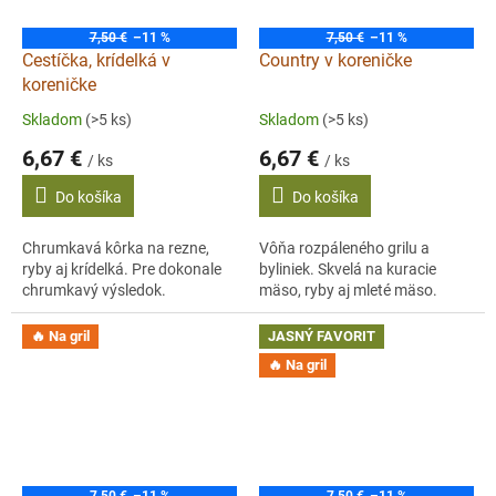
7,50 €
–11 %
7,50 €
–11 %
Cestíčka, krídelká v
Country v koreničke
koreničke
Skladom
(>5 ks)
Skladom
(>5 ks)
6,67 €
6,67 €
/ ks
/ ks
Do košíka
Do košíka
Chrumkavá kôrka na rezne,
Vôňa rozpáleného grilu a
ryby aj krídelká. Pre dokonale
byliniek. Skvelá na kuracie
chrumkavý výsledok.
mäso, ryby aj mleté mäso.
🔥 Na gril
JASNÝ FAVORIT
🔥 Na gril