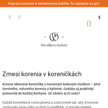
Prejsť
Doprava zadarmo k darčekovému balíčku To najlepšie na gril.
na
obsah
NÁKU
KOŠÍK
Zmesi korenia v koreničkách
Krásne sklenené koreničky s masívnym bukovým viečkom – plné
čerstvého, voňavého korenia a byliniek. Ozdoba aj praktický
pomocník do každej kuchyne. Už zdobia aj tú vašu?
Každá korenička je ručne plnená a uzatvorená tak, aby si korenie
zachovalo svoju vôňu aj chuť čo najdlhšie. V ponuke nájdete