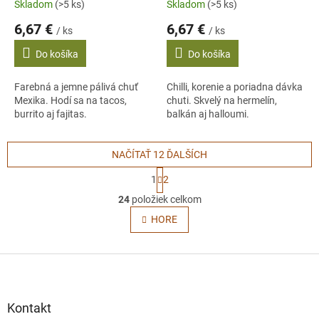
Skladom
(>5 ks)
Skladom
(>5 ks)
6,67 €
6,67 €
/ ks
/ ks
Do košíka
Do košíka
Farebná a jemne pálivá chuť
Chilli, korenie a poriadna dávka
Mexika. Hodí sa na tacos,
chuti. Skvelý na hermelín,
burrito aj fajitas.
balkán aj halloumi.
NAČÍTAŤ 12 ĎALŠÍCH
S
1
2
t
O
r
24
položiek celkom
v
á
l
HORE
n
á
k
o
d
v
Z
a
a
c
á
n
i
p
i
e
ä
e
Kontakt
p