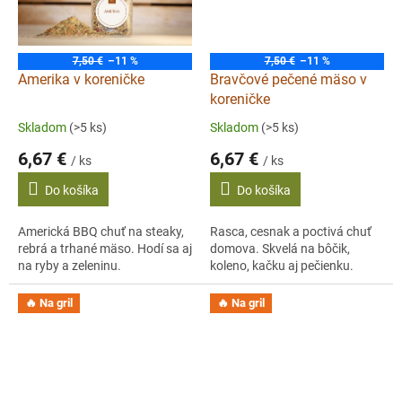
7,50 €
–11 %
7,50 €
–11 %
Amerika v koreničke
Bravčové pečené mäso v
koreničke
Skladom
(>5 ks)
Skladom
(>5 ks)
6,67 €
6,67 €
/ ks
/ ks
Do košíka
Do košíka
Americká BBQ chuť na steaky,
Rasca, cesnak a poctivá chuť
rebrá a trhané mäso. Hodí sa aj
domova. Skvelá na bôčik,
na ryby a zeleninu.
koleno, kačku aj pečienku.
🔥 Na gril
🔥 Na gril