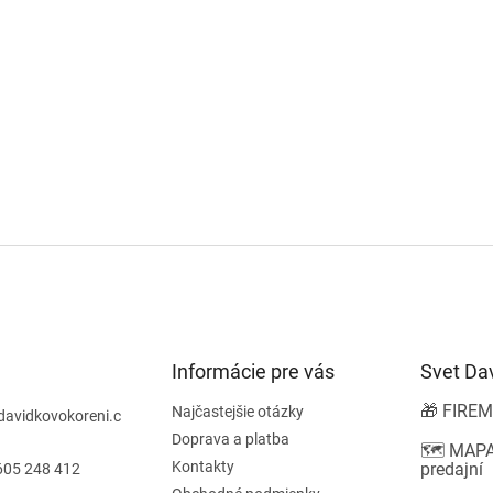
Informácie pre vás
Svet Da
🎁 FIREM
Najčastejšie otázky
davidkovokoreni.c
Doprava a platba
🗺️ MAPA
Kontakty
predajní
605 248 412