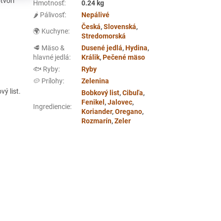
tvorí
Hmotnosť
:
0.24 kg
🌶️ Pálivosť
:
Nepálivé
Česká
,
Slovenská
,
🌍 Kuchyne
:
Stredomorská
🥩 Mäso &
Dusené jedlá
,
Hydina
,
hlavné jedlá
:
Králik
,
Pečené mäso
🐟 Ryby
:
Ryby
🥔 Prílohy
:
Zelenina
vý list.
Bobkový list
,
Cibuľa
,
Fenikel
,
Jalovec
,
Ingrediencie
:
Koriander
,
Oregano
,
Rozmarín
,
Zeler