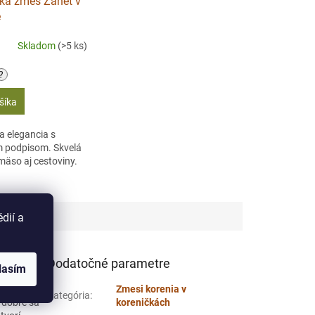
ka zmes Žanet v
e
Skladom
(>5 ks)
?
šíka
 elegancia s
m podpisom. Skvelá
 mäso aj cestoviny.
dií a
Dodatočné parametre
lasím
vonia, je
Zmesi korenia v
Kategória
:
o dobre sa
koreničkách