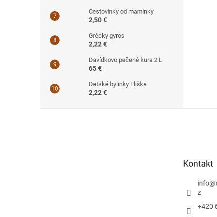
Cestovinky od maminky
2,50 €
Grécky gyros
2,22 €
Davídkovo pečené kura 2 L
65 €
Detské bylinky Eliška
2,22 €
Z
á
p
ä
t
Kontakt
i
e
info
@
z
+420 