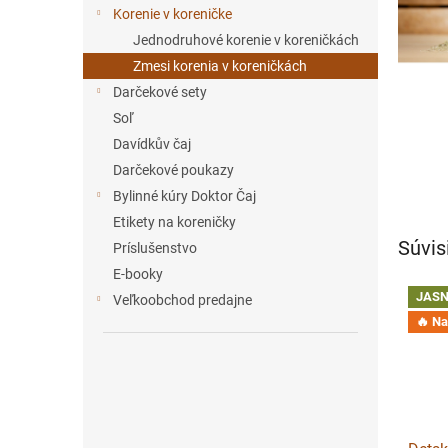
e
Korenie v koreničke
l
Jednodruhové korenie v koreničkách
Zmesi korenia v koreničkách
Darčekové sety
Soľ
Davídkův čaj
Darčekové poukazy
Bylinné kúry Doktor Čaj
Etikety na koreničky
Súvis
Príslušenstvo
E-booky
JASN
Veľkoobchod predajne
🔥 Na 