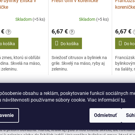
é bylinky Eliška v
Fresh Grill v koreničke
Francúzs
ičke
koreničk
Skladom
(>5 ks)
Skladom
(>5 ks)
 €
6,67 €
6,67 €
?
?
o košíka
Do košíka
Do ko
zmes, ktorú si obľúbi
Sviežosť citrusov a byliniek na
Francúzska
odina. Skvelá na mäso,
grile. Skvelý na mäso, ryby aj
bylinkový
j zeleninu.
zeleninu.
na šaláty,
pôsobenie obsahu a reklám, poskytovanie funkcií sociálnych mé
s
Diskusia
 návštevnosti používame súbory cookie. Viac informácií
tu
.
robný popis
avenie
Odmietnuť
Súh
nechceš, aby biele mäso pôsobilo nudne, siahni po tejto zmesi. Nádherne 
á a pritom odvážna. Kurča, králik aj ryba s ňou chutia skvelo, ale rovnak