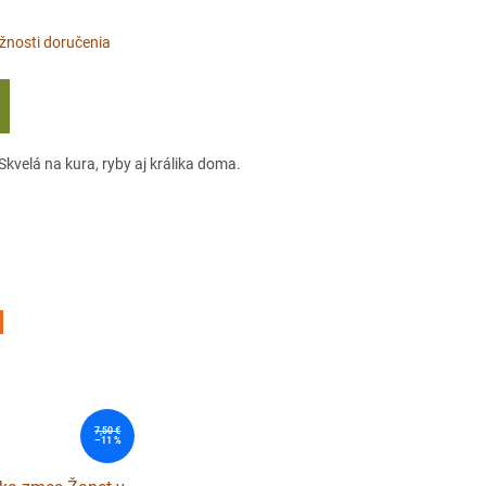
nosti doručenia
Skvelá na kura, ryby aj králika doma.
7,50 €
–11 %