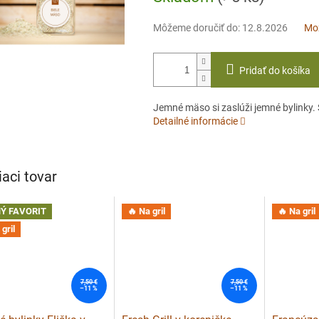
Môžeme doručiť do:
12.8.2026
Mož
Pridať do košíka
Jemné mäso si zaslúži jemné bylinky. 
Detailné informácie
iaci tovar
Ý FAVORIT
🔥 Na gril
🔥 Na gril
gril
7,50 €
7,50 €
–11 %
–11 %