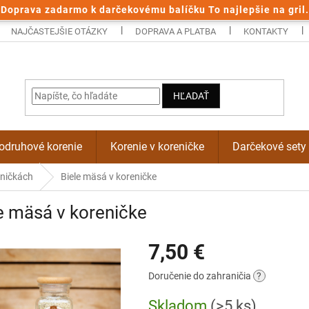
Doprava zadarmo k darčekovému balíčku To najlepšie na gril.
NAJČASTEJŠIE OTÁZKY
DOPRAVA A PLATBA
KONTAKTY
HĽADAŤ
odruhové korenie
Korenie v koreničke
Darčekové sety
eničkách
Biele mäsá v koreničke
e mäsá v koreničke
7,50 €
Jednotková
Doručenie do zahraničia
?
cena:
Skladom
(>5 ks)