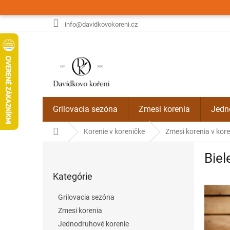
Prejsť
na
obsah
info@davidkovokoreni.cz
Grilovacia sezóna
Zmesi korenia
Jedn
Domov
Korenie v koreničke
Zmesi korenia v kor
B
Biel
o
Preskočiť
č
Kategórie
kategórie
n
ý
Grilovacia sezóna
p
Zmesi korenia
a
Jednodruhové korenie
n