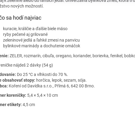
aj k zelenine alebo do ľahších jedál. Univerzálna bylinková zmes, ktorá ti o
stvo nových možností.
čo sa hodí najviac
kuracie, králičie a ďalšie biele mäso
ryby pečené aj grilované
zeleninové jedlá a ľahké zmesi na panvicu
bylinkové marinády a dochutenie omáčok
enie:
ZELER, rozmarín, cibuľa, oregano, koriander, borievka, fenikel, bobko
reničke nájdeš 2 dávky (54 g)
dovanie:
Do 25 °C a vlhkosti do 70 %.
 obsahovať stopy:
horčica, lepok, sezam, sója.
bca:
Koření od Davídka s.r.o., Přímá 6, 642 00 Brno.
er koreničky:
5,4 × 5,4 × 10 cm
mer etikety:
4,5 cm