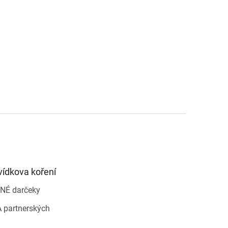
vídkova koření
NÉ darčeky
 partnerských