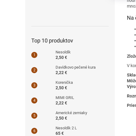
hodí 
množ
Na 
Top 10 produktov
Nesoldík
Zlož
2,50 €
V ko
Davídkovo pečené kura
2,22 €
Skla
Môže
Korenička
Výro
2,50 €
Rozm
MIMI GRIL
2,22 €
Prie
Americké zemiaky
2,50 €
Nesoldík 2 L
65 €