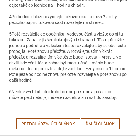
dejte také do lednice na 1 hodinu chladit.
4
Po hodině chlazení vyndejte tukovou část a mezi 2 archy
pečicího papíru tukovou část rozválejte na čtverec.
5
Poté rozválejte do obdélníku i vodovou část a vložte do ní tu
tukovou. Zabalte ji všemi okrajovými stranami. Těsto přeložte
jednou a podruhé a válečkem těsto rozválejte, aby se obě těsta
propojila. Poté znovu přeložte. A rozválejte. Čím víckrát
přeložíte a rozválíte, tím více těsto bude listovat – vrstvit. Ve
chvíli, kdy však těsto začne být moc tučné – máslo bude
měknout, těsto přeložte a dejte zachladit vždy cca na 1 hodinu.
Poté ještě po hodině znovu přeložte, rozválejte a poté znovu po
další hodině.
6
Nechte vychladit do druhého dne přes noc a pak s ním
můžete péct nebo jej můžete rozdělit a zmrazit do zásoby.
PREDCHÁDZAJÚCI ČLÁNOK
ĎALŠÍ ČLÁNOK