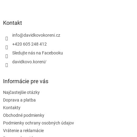
Z
á
p
ä
Kontakt
t
i
info
@
davidkovokoreni.cz
e
+420 605 248 412
Sledujte nás na Facebooku
davidkovo.koreni/
Informácie pre vás
Najčastejšie otázky
Doprava a platba
Kontakty
Obchodné podmienky
Podmienky ochrany osobných údajov
Vrátenie a reklamácie