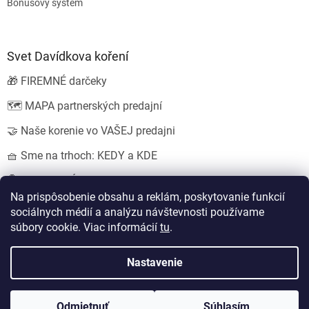
Bonusový systém
Svet Davídkova koření
🎁 FIREMNÉ darčeky
🗺️ MAPA partnerských predajní
🤝 Naše korenie vo VAŠEJ predajni
🧺 Sme na trhoch: KEDY a KDE
💍 SVADOBNÉ darčeky
Na prispôsobenie obsahu a reklám, poskytovanie funkcií
sociálnych médií a analýzu návštevnosti používame
súbory cookie. Viac informácií
tu
.
Vytvoril Shoptet
Nastavil tým
EshopyUmíme.cz
a
Štefan Mazáň
Nastavenie
Copyright 2026
Koření od Davídka s.r.o.
. Všetky práva vyhradené.
Odmietnuť
Súhlasím
Upraviť nastavenie cookies