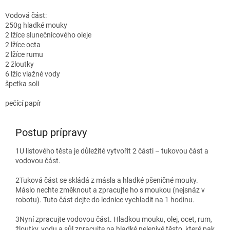
Vodová část:
250g hladké mouky
2 lžíce slunečnicového oleje
2 lžíce octa
2 lžíce rumu
2 žloutky
6 lžic vlažné vody
špetka soli
pečící papír
Postup prípravy
1
U listového těsta je důležité vytvořit 2 části – tukovou část a
vodovou část.
2
Tuková část se skládá z másla a hladké pšeničné mouky.
Máslo nechte změknout a zpracujte ho s moukou (nejsnáz v
robotu). Tuto část dejte do lednice vychladit na 1 hodinu.
3
Nyní zpracujte vodovou část. Hladkou mouku, olej, ocet, rum,
žloutky, vodu a sůl zpracujte na hladké nelepivé těsto, které pak