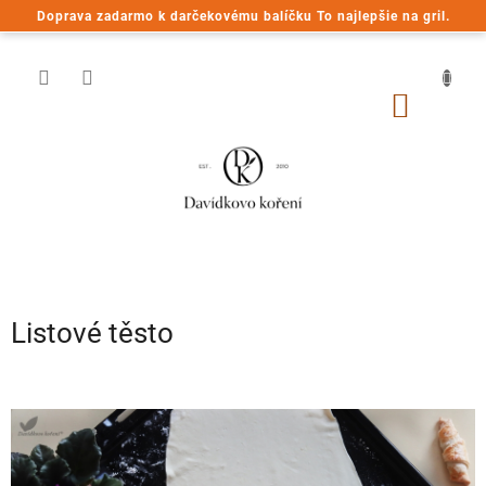
Prejsť
Doprava zadarmo k darčekovému balíčku To najlepšie na gril.
na
obsah
NÁKU
KOŠÍK
Listové těsto