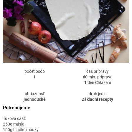
počet osôb
čas prípravy
1
60
min. príprava
1
den Chlazení
obtiažnosť
druh jedla
jednoduché
Základní recepty
Potrebujeme
Tuková část:
250g másla
100g hladké mouky