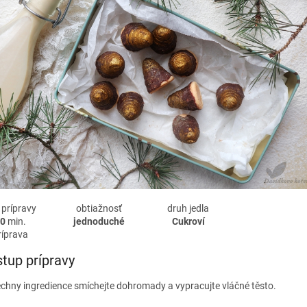
 prípravy
obtiažnosť
druh jedla
0
min.
jednoduché
Cukroví
ríprava
tup prípravy
chny ingredience smíchejte dohromady a vypracujte vláčné těsto.