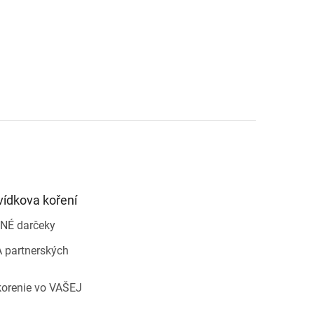
vídkova koření
NÉ darčeky
 partnerských
korenie vo VAŠEJ