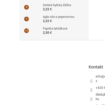
Detské bylinky Eliška
2,22 €
Aglio olio e peperoncino
2,22 €
Paprika lahôdková
2,50 €
Z
á
p
ä
t
Kontakt
i
e
info
@
z
+420 
Sleduj
ku