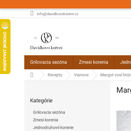
Prejsť
na
obsah
info@davidkovokoreni.cz
Grilovacia sezóna
Zmesi korenia
Jedn
Domov
Recepty
Vianoce
Margot vosí hní
B
Marg
o
Preskočiť
č
Kategórie
kategórie
n
ý
Grilovacia sezóna
p
Zmesi korenia
a
Jednodruhové korenie
n