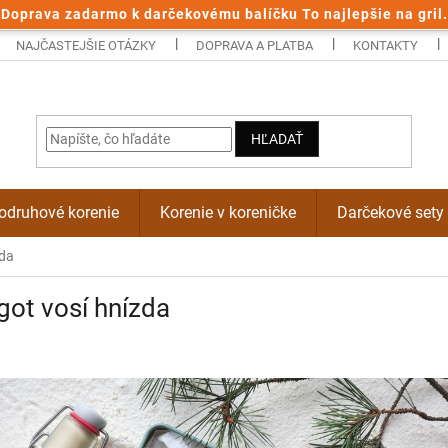
Doprava zadarmo k darčekovému balíčku To najlepšie na gril.
NAJČASTEJŠIE OTÁZKY
DOPRAVA A PLATBA
KONTAKTY
HĽADAŤ
odruhové korenie
Korenie v koreničke
Darčekové sety
zda
ot vosí hnízda