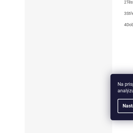
2
Těs
3
Stř
4
Dob
Na pris
analýzu
Nast