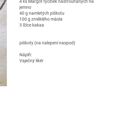
4 ks Margot tyčinek nastrouhaných na
jemno
40 g namletých piškotu
100 g změklého másla
3 lžíce kakaa
piškoty (na nalepení naspod)
Náplň:
Vaječný likér