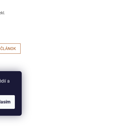
kl.
 ČLÁNOK
dií a
lasím