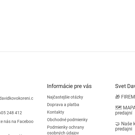
Informácie pre vás
Svet Da
🎁 FIREM
Najčastejšie otázky
davidkovokoreni.c
Doprava a platba
🗺️ MAPA
Kontakty
predajní
605 248 412
Obchodné podmienky
te nás na Faceboo
🤝 Naše 
Podmienky ochrany
predajni
osobných údajov