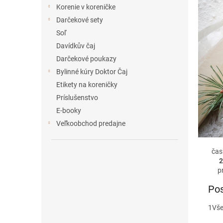
e
Korenie v koreničke
l
Darčekové sety
Soľ
Davídkův čaj
Darčekové poukazy
Bylinné kúry Doktor Čaj
Etikety na koreničky
Príslušenstvo
E-booky
Veľkoobchod predajne
čas
2
p
Pos
1
Vše