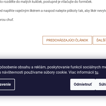
to rozdělte do malých kuliček, postupně je vtlačujte do formiček.
ed naplňte vaječným likérem a naspod nalepte piškoty tak, aby likér nevyte
rou chuť.
PREDCHÁDZAJÚCI ČLÁNOK
ĎALŠÍ
pôsobenie obsahu a reklám, poskytovanie funkcií sociálnych mé
 návštevnosti používame súbory cookie. Viac informácií
tu
.
avenie
Odmietnuť
Súh