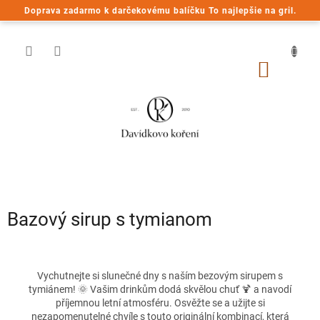
Prejsť
Doprava zadarmo k darčekovému balíčku To najlepšie na gril.
na
obsah
NÁKU
KOŠÍK
Bazový sirup s tymianom
Vychutnejte si slunečné dny s naším bezovým sirupem s
tymiánem! 🌞 Vašim drinkům dodá skvělou chuť 🍹 a navodí
příjemnou letní atmosféru. Osvěžte se a užijte si
nezapomenutelné chvíle s touto originální kombinací, která