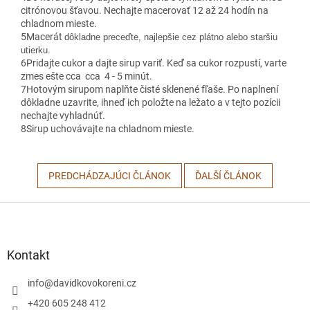
citrónovou šťavou. Nechajte macerovať 12 až 24 hodín na
chladnom mieste.
5
Macerát
dôkladne preceďte, najlepšie cez plátno alebo staršiu
utierku.
6
Pridajte cukor a dajte sirup variť. Keď sa cukor rozpustí, varte
zmes ešte cca cca 4 - 5 minút.
7
Hotovým sirupom naplňte čisté sklenené fľaše. Po naplnení
dôkladne uzavrite, ihneď ich položte na ležato a v tejto pozícii
nechajte vyhladnúť.
8
Sirup uchovávajte na chladnom mieste.
PREDCHÁDZAJÚCI ČLÁNOK
ĎALŠÍ ČLÁNOK
Z
á
p
ä
Kontakt
t
i
info
@
davidkovokoreni.cz
e
+420 605 248 412