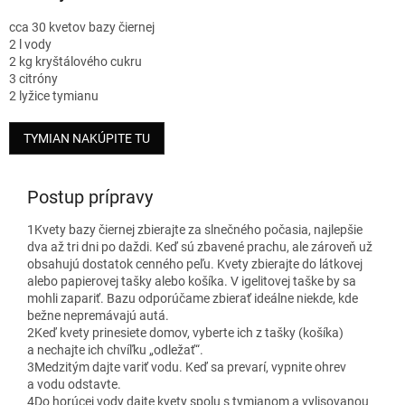
cca 30 kvetov bazy čiernej
2 l vody
2 kg kryštálového cukru
3 citróny
2 lyžice tymianu
TYMIAN NAKÚPITE TU
Postup prípravy
1
Kvety bazy čiernej zbierajte za slnečného počasia, najlepšie
dva až tri dni po daždi. Keď sú zbavené prachu, ale zároveň už
obsahujú dostatok cenného peľu. Kvety zbierajte do látkovej
alebo papierovej tašky alebo košíka. V igelitovej taške by sa
mohli zapariť. Bazu odporúčame zbierať ideálne niekde, kde
bežne nepremávajú autá.
2
Keď kvety prinesiete domov, vyberte ich z tašky (košíka)
a nechajte ich chvíľku „odležať“.
3
Medzitým dajte variť vodu. Keď sa prevarí, vypnite ohrev
a vodu odstavte.
4
Do horúcej vody dajte kvety spolu s tymianom a vylisovanou