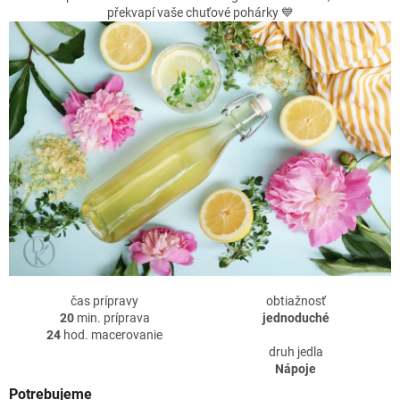
překvapí vaše chuťové pohárky 💙
čas prípravy
obtiažnosť
20
min. príprava
jednoduché
24
hod. macerovanie
druh jedla
Nápoje
Potrebujeme