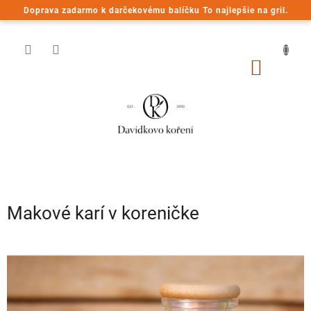
Prejsť
Doprava zadarmo k darčekovému balíčku To najlepšie na gril.
na
obsah
NÁKU
KOŠÍK
Makové karí v koreničke