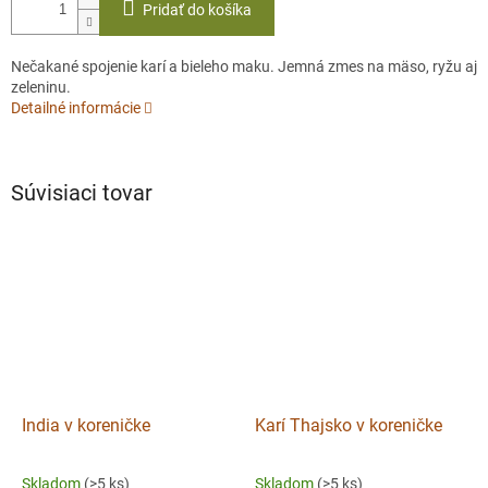
Pridať do košíka
Nečakané spojenie karí a bieleho maku. Jemná zmes na mäso, ryžu aj
zeleninu.
Detailné informácie
Súvisiaci tovar
India v koreničke
Karí Thajsko v koreničke
Skladom
(>5 ks)
Skladom
(>5 ks)