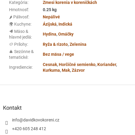
Kategória
:
Zmesi korenia v koreničkách
Hmotnosť
:
0.25 kg
🌶️ Pálivosť
:
Nepálivé
🌍 Kuchyne
:
Ázijská
,
Indická
🥩 Mäso &
Hydina
,
Omáčky
hlavné jedlá
:
🥔 Prílohy
:
Ryža & rizoto
,
Zelenina
🎄 Sezónne &
Bez mäsa / vege
tematické
:
Cesnak
,
Horčičné semienko
,
Koriander
,
Ingrediencie
:
Kurkuma
,
Mak
,
Zázvor
Z
á
p
ä
Kontakt
t
i
info
@
davidkovokoreni.cz
e
+420 605 248 412