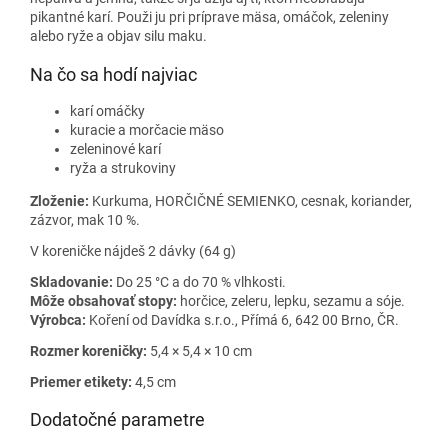
pikantné karí. Použi ju pri príprave mäsa, omáčok, zeleniny
alebo ryže a objav silu maku.
Na čo sa hodí najviac
karí omáčky
kuracie a morčacie mäso
zeleninové karí
ryža a strukoviny
Zloženie:
Kurkuma, HORČIČNÉ SEMIENKO, cesnak, koriander,
zázvor, mak 10 %.
V koreničke nájdeš 2 dávky (64 g)
Skladovanie:
Do 25 °C a do 70 % vlhkosti.
Môže obsahovať stopy:
horčice, zeleru, lepku, sezamu a sóje.
Výrobca:
Koření od Davídka s.r.o., Přímá 6, 642 00 Brno, ČR.
Rozmer koreničky:
5,4 × 5,4 × 10 cm
Priemer etikety:
4,5 cm
Dodatočné parametre