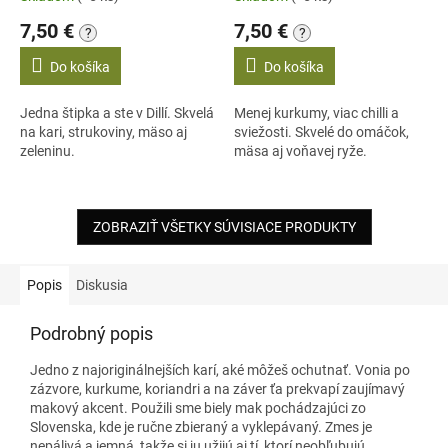
7,50 €
7,50 €
?
?
Do košíka
Do košíka
Jedna štipka a ste v Dillí. Skvelá
Menej kurkumy, viac chilli a
na kari, strukoviny, mäso aj
sviežosti. Skvelé do omáčok,
zeleninu.
mäsa aj voňavej ryže.
ZOBRAZIŤ VŠETKY SÚVISIACE PRODUKTY
Popis
Diskusia
Podrobný popis
Jedno z najoriginálnejších karí, aké môžeš ochutnať. Vonia po
zázvore, kurkume, koriandri a na záver ťa prekvapí zaujímavý
makový akcent. Použili sme biely mak pochádzajúci zo
Slovenska, kde je ručne zbieraný a vyklepávaný. Zmes je
nepálivá a jemná, takže si ju užijú aj tí, ktorí neobľubujú