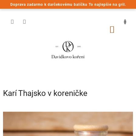
Prejsť
Doprava zadarmo k darčekovému balíčku To najlepšie na gril.
na
obsah
NÁKU
KOŠÍK
Karí Thajsko v koreničke