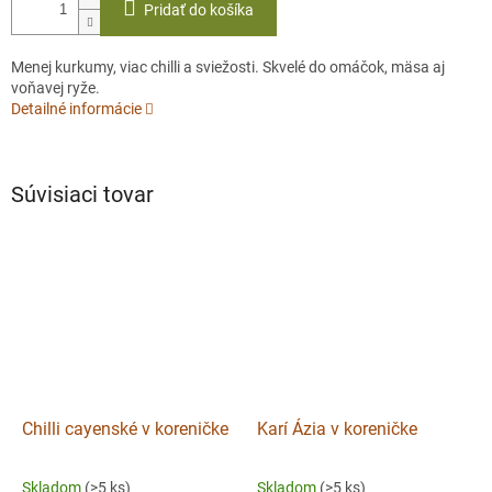
Pridať do košíka
Menej kurkumy, viac chilli a sviežosti. Skvelé do omáčok, mäsa aj
voňavej ryže.
Detailné informácie
Súvisiaci tovar
Chilli cayenské v koreničke
Karí Ázia v koreničke
Skladom
(>5 ks)
Skladom
(>5 ks)