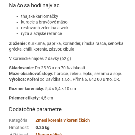
Na čo sa hodí najviac
thajské kari omáčky
kuracie a bravčové mäso
restovaná zelenina a wok
ryža a ázijské rezance
Zloženie:
Kurkuma, paprika, koriander, rímska rasca, senovka
grécka, chilli, korenie, zázvor, cibuľa.
V koreničke nájdeš 2 dávky (62 g)
Skladovanie:
Do 25 °C a do 70 % vlhkosti.
Môže obsahovať stopy:
horčice, zeleru, lepku, sezamu a sóje.
Výrobca:
Koření od Davídka s.r.o., Přímá 6, 642 00 Brno, ČR.
Rozmer koreničky:
5,4 × 5,4 × 10 cm
Priemer etikety:
4,5 cm
Dodatočné parametre
Kategória
:
Zmesi korenia v koreničkách
Hmotnosť
:
0.25 kg
🌶️ Pálivosť
:
Mierne pálivé