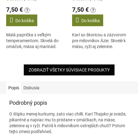
7,50 €
7,50 €
?
?
Do košíka
Do košíka
Malá paprička s veľkým
Karí so škoricou a zázvorom
temperamentom. Skvelá do
pre milovníkov Ázie. Skvelé k
omáčok, mäsa aj marinád.
mäsu, ryži aj zelenine.
ZOBRAZIŤ VŠETKY SÚVISIACE PRODUKTY
Popis
Diskusia
Podrobný popis
O štipku menej kurkumy, zato viac chilli. Karí Thajsko je svieže,
pikantné a najviac mu to pristane v omáčkach, na mäse,
zelenine aj v ryži. Patríš k milovníkom ostrejších chutí? Potom
tejto zmesi podľahneš.