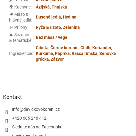
🌍 Kuchyne
:
Ázijská
,
Thajská
🥩 Mäso &
Dusené jedlá
,
Hydina
hlavné jedlá
:
🥔 Prílohy
:
Ryža & rizoto
,
Zelenina
🎄 Sezónne
Bez mäsa / vege
& tematické
:
Cibuľa
,
Čierne korenie
,
Chilli
,
Koriander
,
Ingrediencie
:
Kurkuma
,
Paprika
,
Rasca rímska
,
Senovka
grécka
,
Zázvor
Z
á
p
ä
Kontakt
t
i
info
@
davidkovokoreni.cz
e
+420 605 248 412
Sledujte nás na Facebooku
davidkovo.koreni/