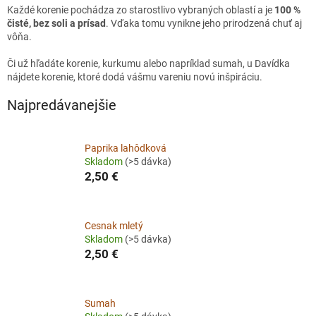
Každé korenie pochádza zo starostlivo vybraných oblastí a je
100 %
čisté, bez soli a prísad
. Vďaka tomu vynikne jeho prirodzená chuť aj
vôňa.
Či už hľadáte korenie, kurkumu alebo napríklad sumah, u Davídka
nájdete korenie, ktoré dodá vášmu vareniu novú inšpiráciu.
Najpredávanejšie
Paprika lahôdková
Skladom
(>5 dávka)
2,50 €
Cesnak mletý
Skladom
(>5 dávka)
2,50 €
Sumah