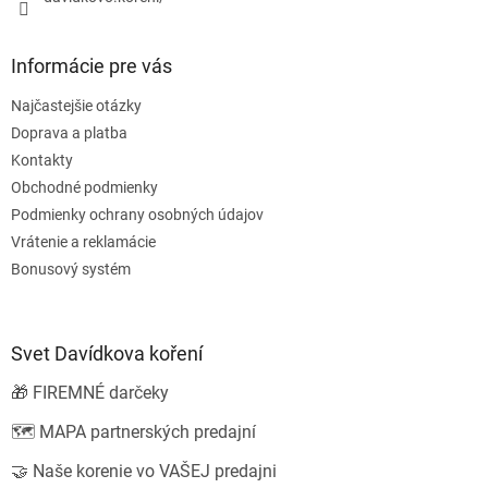
y
v
ý
Informácie pre vás
p
i
Najčastejšie otázky
s
u
Doprava a platba
Kontakty
Obchodné podmienky
Podmienky ochrany osobných údajov
Vrátenie a reklamácie
Bonusový systém
Svet Davídkova koření
🎁 FIREMNÉ darčeky
🗺️ MAPA partnerských predajní
🤝 Naše korenie vo VAŠEJ predajni