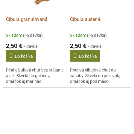
Cibuľa granulovaná
Cibuľa sušená
Skladom
(>5 dávka)
Skladom
(>5 dávka)
2,50 €
2,50 €
/ dávka
/ dávka
Do košíka
Do košíka
Plná cibuľová chuť bez krájania
Poctivá cibuľová chuť do
a sĺz. Skvelá do gulášov,
zásoby. Skvelá do polievok,
omáčok aj marinád.
omáčok aj pod mäso.