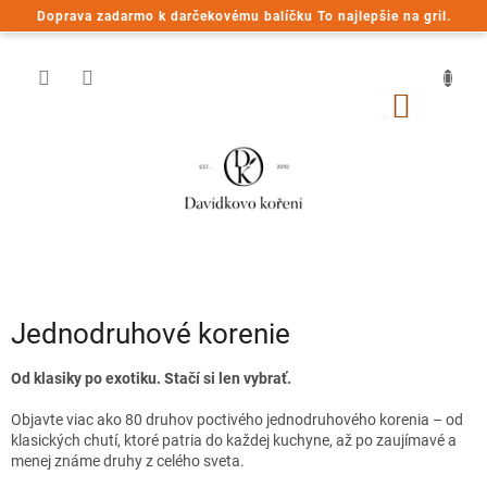
Prejsť
Doprava zadarmo k darčekovému balíčku To najlepšie na gril.
na
obsah
NÁKU
KOŠÍK
Jednodruhové korenie
Od klasiky po exotiku. Stačí si len vybrať.
Objavte viac ako 80 druhov poctivého jednodruhového korenia – od
klasických chutí, ktoré patria do každej kuchyne, až po zaujímavé a
menej známe druhy z celého sveta.