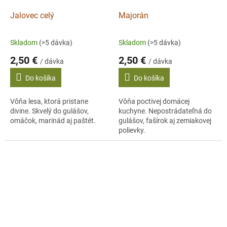
Jalovec celý
Majorán
Skladom
(>5 dávka)
Skladom
(>5 dávka)
2,50 €
2,50 €
/ dávka
/ dávka
Do košíka
Do košíka
Vôňa lesa, ktorá pristane
Vôňa poctivej domácej
divine. Skvelý do gulášov,
kuchyne. Nepostrádateľná do
omáčok, marinád aj paštét.
gulášov, fašírok aj zemiakovej
polievky.