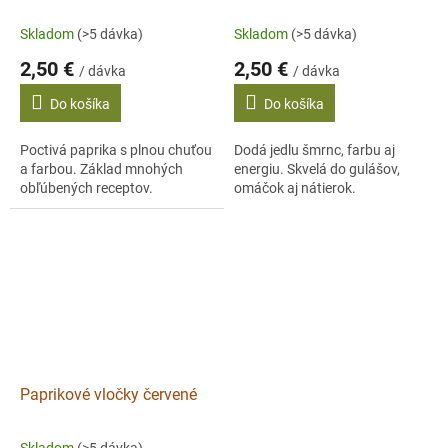
Skladom
(>5 dávka)
Skladom
(>5 dávka)
2,50 €
2,50 €
/ dávka
/ dávka
Do košíka
Do košíka
Poctivá paprika s plnou chuťou
Dodá jedlu šmrnc, farbu aj
a farbou. Základ mnohých
energiu. Skvelá do gulášov,
obľúbených receptov.
omáčok aj nátierok.
Paprikové vločky červené