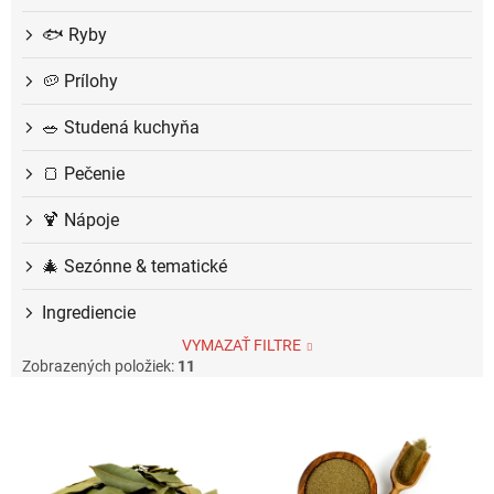
🐟 Ryby
🥔 Prílohy
🥗 Studená kuchyňa
🍞 Pečenie
🍹 Nápoje
🎄 Sezónne & tematické
Ingrediencie
VYMAZAŤ FILTRE
Zobrazených položiek:
11
V
ý
p
i