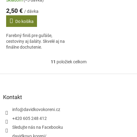
Skladom
(>5 dávka)
2,50 €
/ dávka
Do košíka
Farebný finiš pre guľáše,
cestoviny aj šaláty. Skvelé aj na
finálne dochutenie.
11
položiek celkom
O
v
l
Z
á
á
d
p
a
ä
Kontakt
c
t
i
i
info
@
davidkovokoreni.cz
e
e
p
+420 605 248 412
r
Sledujte nás na Facebooku
v
k
davidkovo.koreni/