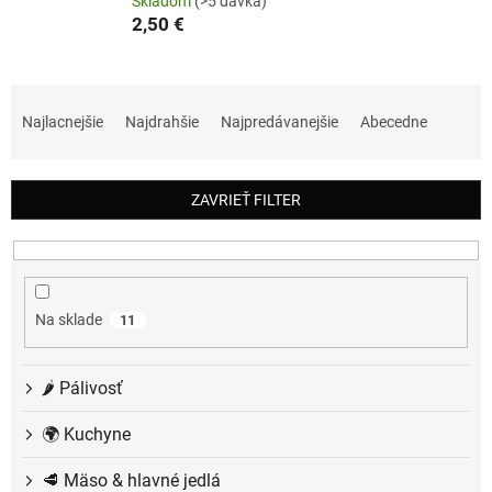
Skladom
(>5 dávka)
2,50 €
R
a
Najlacnejšie
Najdrahšie
Najpredávanejšie
Abecedne
d
e
n
ZAVRIEŤ FILTER
i
e
p
r
o
Na sklade
11
d
u
k
🌶️ Pálivosť
t
o
🌍 Kuchyne
v
🥩 Mäso & hlavné jedlá