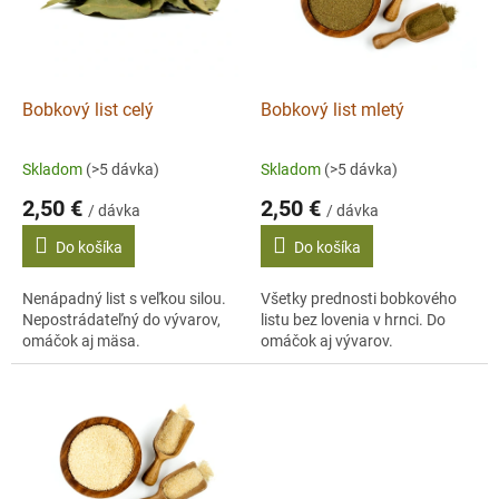
s
p
r
o
d
Bobkový list celý
Bobkový list mletý
u
k
Skladom
(>5 dávka)
Skladom
(>5 dávka)
t
2,50 €
2,50 €
o
/ dávka
/ dávka
v
Do košíka
Do košíka
Nenápadný list s veľkou silou.
Všetky prednosti bobkového
Nepostrádateľný do vývarov,
listu bez lovenia v hrnci. Do
omáčok aj mäsa.
omáčok aj vývarov.