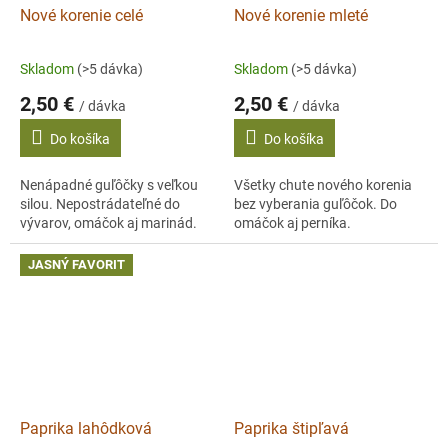
Nové korenie celé
Nové korenie mleté
Skladom
(>5 dávka)
Skladom
(>5 dávka)
2,50 €
2,50 €
/ dávka
/ dávka
Do košíka
Do košíka
Nenápadné guľôčky s veľkou
Všetky chute nového korenia
silou. Nepostrádateľné do
bez vyberania guľôčok. Do
vývarov, omáčok aj marinád.
omáčok aj perníka.
JASNÝ FAVORIT
Paprika lahôdková
Paprika štipľavá