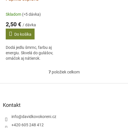
Skladom
(>5 dávka)
2,50 €
/ dávka
Do košíka
Dodá jedlu šmrnc, farbu aj
energiu. Skvelá do gulášov,
omáčok aj nátierok.
7
položiek celkom
O
v
l
Z
á
á
d
p
a
ä
Kontakt
c
t
i
i
info
@
davidkovokoreni.cz
e
e
p
+420 605 248 412