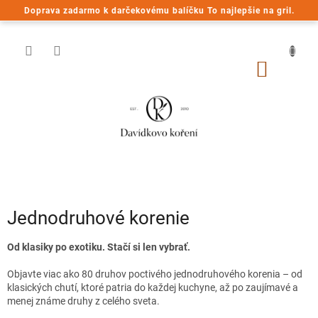
Prejsť
Doprava zadarmo k darčekovému balíčku To najlepšie na gril.
na
obsah
NÁKU
KOŠÍK
Jednodruhové korenie
Od klasiky po exotiku. Stačí si len vybrať.
Objavte viac ako 80 druhov poctivého jednodruhového korenia – od
klasických chutí, ktoré patria do každej kuchyne, až po zaujímavé a
menej známe druhy z celého sveta.