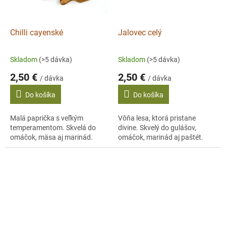
Chilli cayenské
Jalovec celý
Skladom
(>5 dávka)
Skladom
(>5 dávka)
2,50 €
2,50 €
/ dávka
/ dávka
Do košíka
Do košíka
Malá paprička s veľkým
Vôňa lesa, ktorá pristane
temperamentom. Skvelá do
divine. Skvelý do gulášov,
omáčok, mäsa aj marinád.
omáčok, marinád aj paštét.