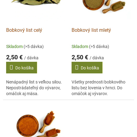
s
p
r
o
d
Bobkový list celý
Bobkový list mletý
u
k
Skladom
(>5 dávka)
Skladom
(>5 dávka)
t
2,50 €
2,50 €
o
/ dávka
/ dávka
v
Do košíka
Do košíka
Nenápadný list s veľkou silou.
Všetky prednosti bobkového
Nepostrádateľný do vývarov,
listu bez lovenia v hrnci. Do
omáčok aj mäsa.
omáčok aj vývarov.