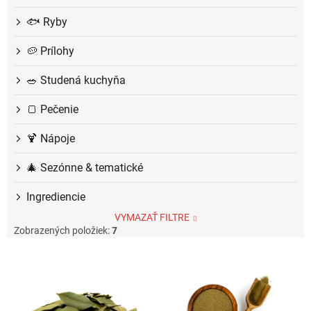
🐟 Ryby
🥔 Prílohy
🥗 Studená kuchyňa
🍞 Pečenie
🍹 Nápoje
🎄 Sezónne & tematické
Ingrediencie
VYMAZAŤ FILTRE
Zobrazených položiek:
7
V
ý
p
i