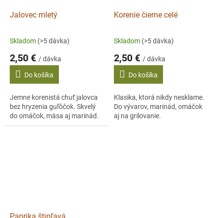
Jalovec mletý
Korenie čierne celé
Skladom
(>5 dávka)
Skladom
(>5 dávka)
2,50 €
2,50 €
/ dávka
/ dávka
Do košíka
Do košíka
Jemne korenistá chuť jalovca
Klasika, ktorá nikdy nesklame.
bez hryzenia guľôčok. Skvelý
Do vývarov, marinád, omáčok
do omáčok, mäsa aj marinád.
aj na grilovanie.
Paprika štipľavá