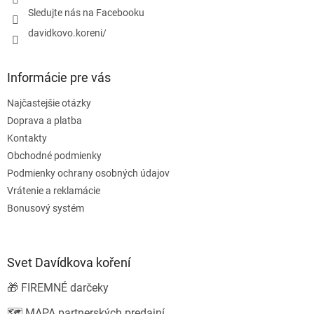
r
Sledujte nás na Facebooku
v
k
davidkovo.koreni/
y
v
ý
Informácie pre vás
p
i
Najčastejšie otázky
s
u
Doprava a platba
Kontakty
Obchodné podmienky
Podmienky ochrany osobných údajov
Vrátenie a reklamácie
Bonusový systém
Svet Davídkova koření
🎁 FIREMNÉ darčeky
🗺️ MAPA partnerských predajní