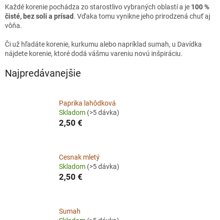
Každé korenie pochádza zo starostlivo vybraných oblastí a je
100 %
čisté, bez soli a prísad
. Vďaka tomu vynikne jeho prirodzená chuť aj
vôňa.
Či už hľadáte korenie, kurkumu alebo napríklad sumah, u Davídka
nájdete korenie, ktoré dodá vášmu vareniu novú inšpiráciu.
Najpredávanejšie
Paprika lahôdková
Skladom
(>5 dávka)
2,50 €
Cesnak mletý
Skladom
(>5 dávka)
2,50 €
Sumah