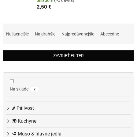
Skladom
(>5 dávka)
2,50 €
R
a
Najlacnejšie
Najdrahšie
Najpredávanejšie
Abecedne
d
e
n
ZAVRIEŤ FILTER
i
e
p
r
o
Na sklade
7
d
u
k
🌶️ Pálivosť
t
o
🌍 Kuchyne
v
🥩 Mäso & hlavné jedlá