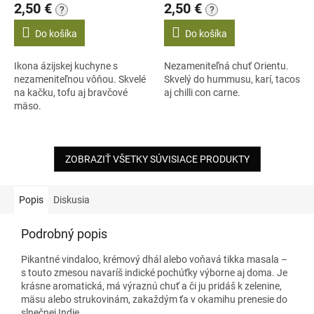
2,50 €
2,50 €
?
?
Do košíka
Do košíka
Ikona ázijskej kuchyne s
Nezameniteľná chuť Orientu.
nezameniteľnou vôňou. Skvelé
Skvelý do hummusu, karí, tacos
na kačku, tofu aj bravčové
aj chilli con carne.
mäso.
ZOBRAZIŤ VŠETKY SÚVISIACE PRODUKTY
Popis
Diskusia
Podrobný popis
Pikantné vindaloo, krémový dhál alebo voňavá tikka masala –
s touto zmesou navaríš indické pochúťky výborne aj doma. Je
krásne aromatická, má výraznú chuť a či ju pridáš k zelenine,
mäsu alebo strukovinám, zakaždým ťa v okamihu prenesie do
slnečnej Indie.