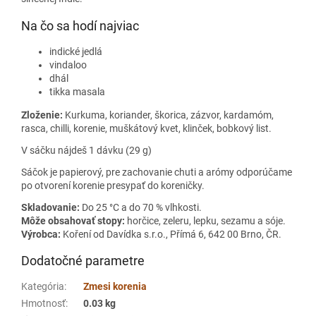
Na čo sa hodí najviac
indické jedlá
vindaloo
dhál
tikka masala
Zloženie:
Kurkuma, koriander, škorica, zázvor, kardamóm,
rasca, chilli, korenie, muškátový kvet, klinček, bobkový list.
V sáčku nájdeš 1 dávku (29 g)
Sáčok je papierový, pre zachovanie chuti a arómy odporúčame
po otvorení korenie presypať do koreničky.
Skladovanie:
Do 25 °C a do 70 % vlhkosti.
Môže obsahovať stopy:
horčice, zeleru, lepku, sezamu a sóje.
Výrobca:
Koření od Davídka s.r.o., Přímá 6, 642 00 Brno, ČR.
Dodatočné parametre
Kategória
:
Zmesi korenia
Hmotnosť
:
0.03 kg