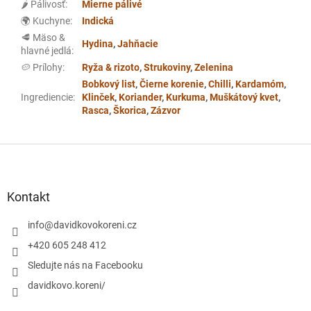
🌶️ Pálivosť
:
Mierne pálivé
🌍 Kuchyne
:
Indická
🥩 Mäso &
Hydina
,
Jahňacie
hlavné jedlá
:
🥔 Prílohy
:
Ryža & rizoto
,
Strukoviny
,
Zelenina
Bobkový list
,
Čierne korenie
,
Chilli
,
Kardamóm
,
Ingrediencie
:
Klinček
,
Koriander
,
Kurkuma
,
Muškátový kvet
,
Rasca
,
Škorica
,
Zázvor
Z
á
p
ä
Kontakt
t
i
info
@
davidkovokoreni.cz
e
+420 605 248 412
Sledujte nás na Facebooku
davidkovo.koreni/