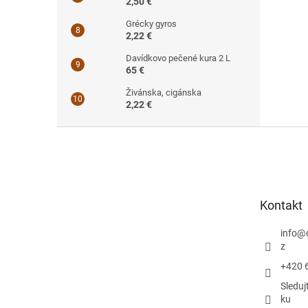
2,50 €
Grécky gyros
2,22 €
Davídkovo pečené kura 2 L
65 €
Živánska, cigánska
2,22 €
Z
á
p
ä
t
Kontakt
i
e
info
@
z
+420 
Sleduj
ku