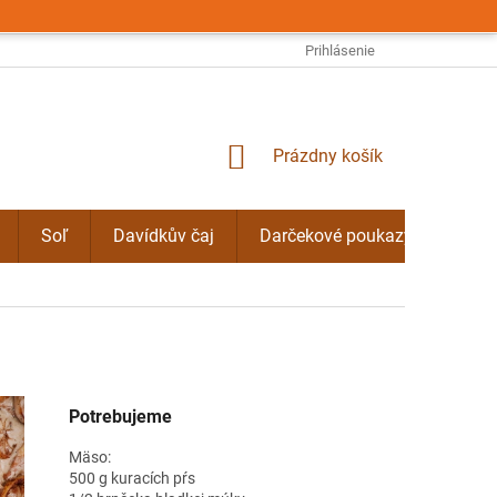
OBCHODNÉ PODMIENKY
PODMIENKY OCHRANY OSOBNÝCH ÚDAJO
Prihlásenie
NÁKUPNÝ
Prázdny košík
KOŠÍK
Soľ
Davídkův čaj
Darčekové poukazy
Byli
Potrebujeme
Mäso:
500 g kuracích pŕs