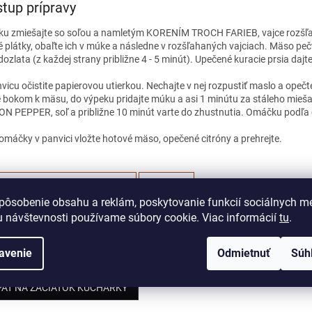
tup prípravy
u zmiešajte so soľou a namletým KORENÍM TROCH FARIEB, vajce rozšľaha
é plátky, obaľte ich v múke a následne v rozšľahaných vajciach. Mäso pe
 dozlata (z každej strany približne 4 - 5 minút). Upečené kuracie prsia daj
vicu očistite papierovou utierkou. Nechajte v nej rozpustiť maslo a opečt
e bokom k mäsu, do výpeku pridajte múku a asi 1 minútu za stáleho miešani
N PEPPER, soľ a približne 10 minút varte do zhustnutia. Omáčku podľa c
omáčky v panvici vložte hotové mäso, opečené citróny a prehrejte.
VYTISKNOUT RECEPT
SDÍLET
pôsobenie obsahu a reklám, poskytovanie funkcií sociálnych mé
 návštevnosti používame súbory cookie. Viac informácií
tu
.
ŠETKY RECEPTY S KORENÍM KORENIE TROCH FARIEB
ŠETKY RECEPTY S KORENÍM LEMON PEPPER
avenie
Odmietnuť
Súh
PÄŤ NA ZAČIATOK KUCHÁRKY