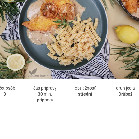
čet osôb
čas prípravy
obtiažnosť
druh jedla
3
30
min.
střední
Drůbež
príprava