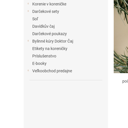
e
Korenie v koreničke
l
Darčekové sety
Soľ
Davídkův čaj
Darčekové poukazy
Bylinné kúry Doktor Čaj
Etikety na koreničky
Príslušenstvo
E-booky
Veľkoobchod predajne
po