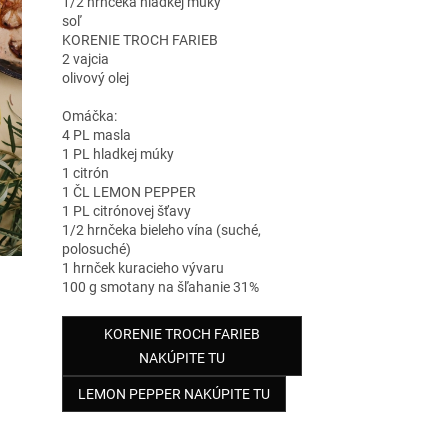
1/2 hrnčeka hladkej múky
soľ
KORENIE TROCH FARIEB
2 vajcia
olivový olej
Omáčka:
4 PL masla
1 PL hladkej múky
1 citrón
1 ČL LEMON PEPPER
1 PL citrónovej šťavy
1/2 hrnčeka bieleho vína (suché,
polosuché)
1 hrnček kuracieho vývaru
100 g smotany na šľahanie 31%
KORENIE TROCH FARIEB
NAKÚPITE TU
LEMON PEPPER NAKÚPITE TU