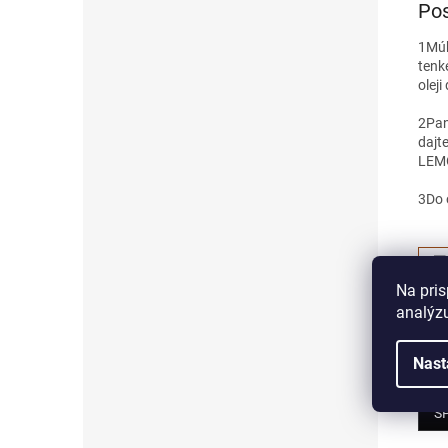
Pos
1
Múk
tenk
oleji
2
Pan
dajt
LEMO
3
Do 
Na pris
analýzu
V
V
Nast
S