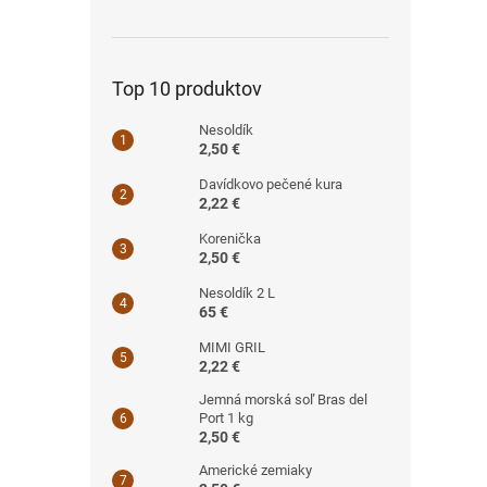
Top 10 produktov
Nesoldík
2,50 €
Davídkovo pečené kura
2,22 €
Korenička
2,50 €
Nesoldík 2 L
65 €
MIMI GRIL
2,22 €
Jemná morská soľ Bras del
Port 1 kg
2,50 €
Americké zemiaky