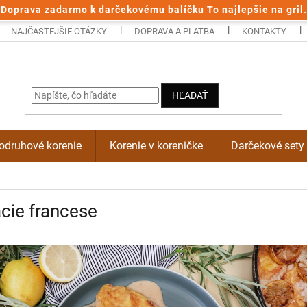
Doprava zadarmo k darčekovému balíčku To najlepšie na gril.
NAJČASTEJŠIE OTÁZKY
DOPRAVA A PLATBA
KONTAKTY
HĽADAŤ
odruhové korenie
Korenie v koreničke
Darčekové sety
cie francese