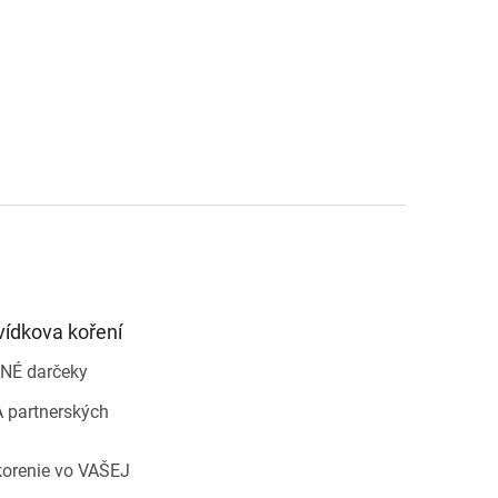
vídkova koření
NÉ darčeky
 partnerských
korenie vo VAŠEJ