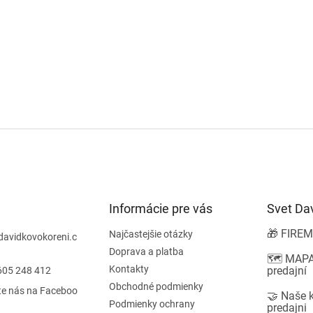
Informácie pre vás
Svet Da
🎁 FIREM
Najčastejšie otázky
davidkovokoreni.c
Doprava a platba
🗺️ MAPA
Kontakty
predajní
605 248 412
Obchodné podmienky
te nás na Faceboo
🤝 Naše 
Podmienky ochrany
predajni