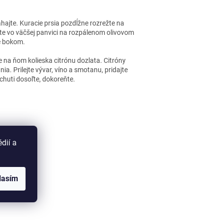
jte. Kuracie prsia pozdĺžne rozrežte na
čte vo väčšej panvici na rozpálenom olivovom
te bokom.
e na ňom kolieska citrónu dozlata. Citróny
a. Prilejte vývar, víno a smotanu, pridajte
huti dosoľte, dokoreňte.
dií a
lasím