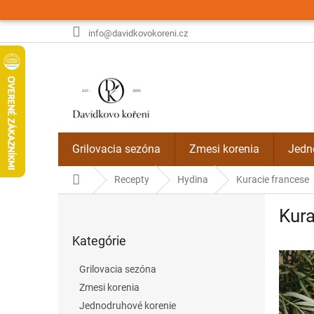
Prejsť
na
obsah
info@davidkovokoreni.cz
Grilovacia sezóna
Zmesi korenia
Jedn
Domov
Recepty
Hydina
Kuracie francese
B
Kura
o
Preskočiť
č
Kategórie
kategórie
n
ý
Grilovacia sezóna
p
Zmesi korenia
a
Jednodruhové korenie
n