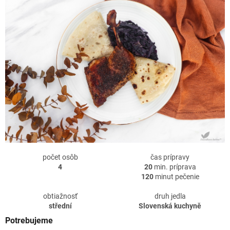
počet osôb
čas prípravy
4
20
min. príprava
120
minut pečenie
obtiažnosť
druh jedla
střední
Slovenská kuchyně
Potrebujeme