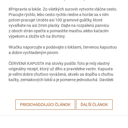
8
Pripravte si lokše. Zo všetkých surovín vytvorte vláčne cesto.
Pracujte rýchlo, lebo cesto rychlo riedne a horšie sa s ním
potom pracuje! Urobte asi 100 gramové guličky, ktoré
vyvaľkáte na asi 2mm placky. Dajte na rozpálenú panvicu
z oboch strán opečte a pomastite masťou alebo kačacím
výpekom a zložte ich na štvrtiny.
9
Kačku naporcujte a podávajte s lokšami, červenou kapustou
a dobre vychladeným pivom.
ČERVENÁ KAPUSTA má stovky podôb.Toto je môj vlastný
originálny recept, ktorý už dlho a pravidelne varím. Kapusta
je veľmi dobre chuťovo vyvážená, skvelo sa dopĺňa s chuťou
kačky, zemiakových lokší a je pomerne jednoduchá. Davídek
PREDCHÁDZAJÚCI ČLÁNOK
ĎALŠÍ ČLÁNOK
Z
á