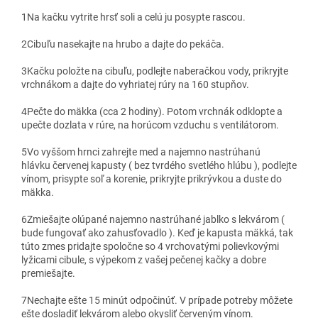
1
Na kačku vytrite hrsť soli a celú ju posypte rascou.
2
Cibuľu nasekajte na hrubo a dajte do pekáča.
3
Kačku položte na cibuľu, podlejte naberačkou vody, prikryjte
vrchnákom a dajte do vyhriatej rúry na 160 stupňov.
4
Pečte do mäkka (cca 2 hodiny). Potom vrchnák odklopte a
upečte dozlata v rúre, na horúcom vzduchu s ventilátorom.
5
Vo vyššom hrnci zahrejte med a najemno nastrúhanú
hlávku červenej kapusty ( bez tvrdého svetlého hlúbu ), podlejte
vínom, prisypte soľ a korenie, prikryjte prikrývkou a duste do
mäkka.
6
Zmiešajte olúpané najemno nastrúhané jablko s lekvárom (
bude fungovať ako zahusťovadlo ). Keď je kapusta mäkká, tak
túto zmes pridajte spoločne so 4 vrchovatými polievkovými
lyžicami cibule, s výpekom z vašej pečenej kačky a dobre
premiešajte.
7
Nechajte ešte 15 minút odpočinúť. V prípade potreby môžete
ešte dosladiť lekvárom alebo okysliť červeným vínom.