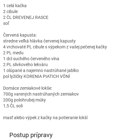
1 celá kačka
2 cibule
2 ČL DREVENEJ RASCE
soľ
Červená kapusta:
stredne veľká hlávka červenej kapusty
4 vrchovaté PL cibule s výpekom z vašej pečenej kačky
2 PL medu
1 dcl suchého červeného vína
2 PL slivkového lekváru
1 olúpané a najemno nastrúhané jablko
pol lyžičky KORENIA PIATICH VÔNÍ
Domáce zemiakové lokše:
700g varených nastrúhaných zemiakov
200g polohrubej múky
1,5 ČL soli
masť alebo výpek z kačky na potieranie lokší
Postup prípravy