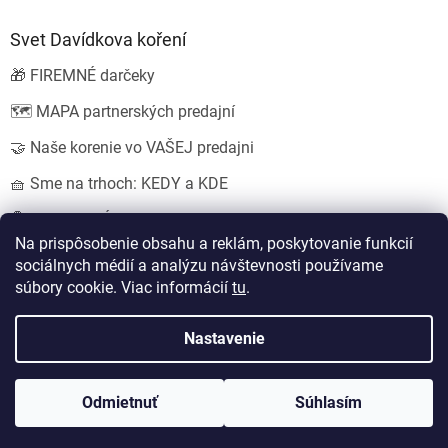
Svet Davídkova koření
🎁 FIREMNÉ darčeky
🗺️ MAPA partnerských predajní
🤝 Naše korenie vo VAŠEJ predajni
🧺 Sme na trhoch: KEDY a KDE
💍 SVADOBNÉ darčeky
Na prispôsobenie obsahu a reklám, poskytovanie funkcií
sociálnych médií a analýzu návštevnosti používame
súbory cookie. Viac informácií
tu
.
Vytvoril Shoptet
Nastavil tým
EshopyUmíme.cz
a
Štefan Mazáň
Nastavenie
Copyright 2026
Koření od Davídka s.r.o.
. Všetky práva vyhradené.
Odmietnuť
Súhlasím
Upraviť nastavenie cookies