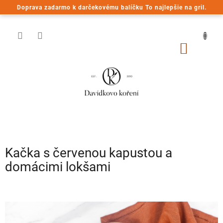
Prejsť
Doprava zadarmo k darčekovému balíčku To najlepšie na gril.
na
obsah
NÁKU
KOŠÍK
Kačka s červenou kapustou a
domácimi lokšami