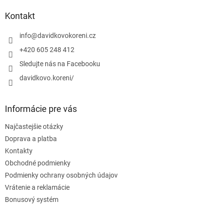
p
ä
Kontakt
t
i
info
@
davidkovokoreni.cz
e
+420 605 248 412
Sledujte nás na Facebooku
davidkovo.koreni/
Informácie pre vás
Najčastejšie otázky
Doprava a platba
Kontakty
Obchodné podmienky
Podmienky ochrany osobných údajov
Vrátenie a reklamácie
Bonusový systém