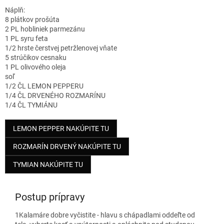
Náplň:
8 plátkov prošúta
2 PL hobliniek parmezánu
1 PL syru feta
1/2 hrste čerstvej petržlenovej vňate
5 strúčikov cesnaku
1 PL olivového oleja
soľ
1/2 ČL LEMON PEPPERU
1/4 ČL DRVENÉHO ROZMARÍNU
1/4 ČL TYMIÁNU
LEMON PEPPER NAKÚPITE TU
ROZMARÍN DRVENÝ NAKÚPITE TU
TYMIAN NAKÚPITE TU
Postup prípravy
1
Kalamáre dobre vyčistite - hlavu s chápadlami oddeľte od