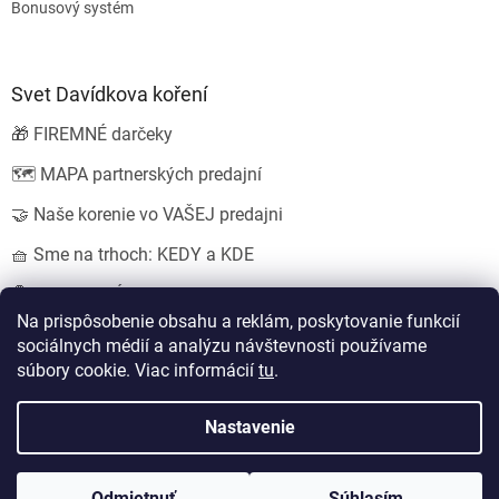
Bonusový systém
Svet Davídkova koření
🎁 FIREMNÉ darčeky
🗺️ MAPA partnerských predajní
🤝 Naše korenie vo VAŠEJ predajni
🧺 Sme na trhoch: KEDY a KDE
💍 SVADOBNÉ darčeky
Na prispôsobenie obsahu a reklám, poskytovanie funkcií
sociálnych médií a analýzu návštevnosti používame
súbory cookie. Viac informácií
tu
.
Vytvoril Shoptet
Nastavil tým
EshopyUmíme.cz
a
Štefan Mazáň
Nastavenie
Copyright 2026
Koření od Davídka s.r.o.
. Všetky práva vyhradené.
Odmietnuť
Súhlasím