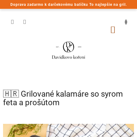
Prejsť
Doprava zadarmo k darčekovému balíčku To najlepšie na gril.
na
obsah
NÁKU
KOŠÍK
🇭🇷 Grilované kalamáre so syrom
feta a prošútom