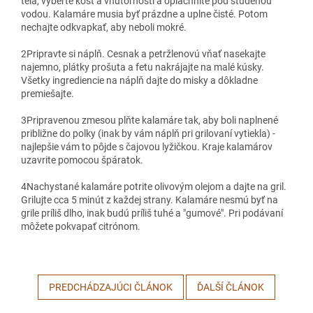
tela, vyberte kosť a vnútornosti a opláchnite pod studenou
vodou. Kalamáre musia byť prázdne a uplne čisté. Potom
nechajte odkvapkať, aby neboli mokré.
2
Pripravte si náplň. Cesnak a petržlenovú vňať nasekajte
najemno, plátky prošuta a fetu nakrájajte na malé kúsky.
Všetky ingrediencie na náplň dajte do misky a dôkladne
premiešajte.
3
Pripravenou zmesou plňte kalamáre tak, aby boli naplnené
približne do polky (inak by vám náplň pri grilovaní vytiekla) -
najlepšie vám to pôjde s čajovou lyžičkou. Kraje kalamárov
uzavrite pomocou špáratok.
4
Nachystané kalamáre potrite olivovým olejom a dajte na gril.
Grilujte cca 5 minút z každej strany. Kalamáre nesmú byť na
grile príliš dlho, inak budú príliš tuhé a "gumové". Pri podávaní
môžete pokvapať citrónom.
PREDCHÁDZAJÚCI ČLÁNOK
ĎALŠÍ ČLÁNOK