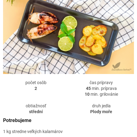
počet osôb
čas prípravy
2
45
min. príprava
10
min. grilovánie
obtiažnosť
druh jedla
střední
Plody moře
Potrebujeme
1 kg stredne veľkých kalamárov