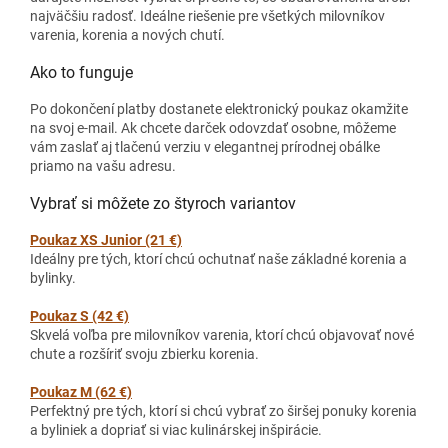
najväčšiu radosť. Ideálne riešenie pre všetkých milovníkov
varenia, korenia a nových chutí.
Ako to funguje
Po dokončení platby dostanete elektronický poukaz okamžite
na svoj e-mail. Ak chcete darček odovzdať osobne, môžeme
vám zaslať aj tlačenú verziu v elegantnej prírodnej obálke
priamo na vašu adresu.
Vybrať si môžete zo štyroch variantov
Poukaz XS Junior (21 €)
Ideálny pre tých, ktorí chcú ochutnať naše základné korenia a
bylinky.
Poukaz S (42 €)
Skvelá voľba pre milovníkov varenia, ktorí chcú objavovať nové
chute a rozšíriť svoju zbierku korenia.
Poukaz M (62 €)
Perfektný pre tých, ktorí si chcú vybrať zo širšej ponuky korenia
a byliniek a dopriať si viac kulinárskej inšpirácie.