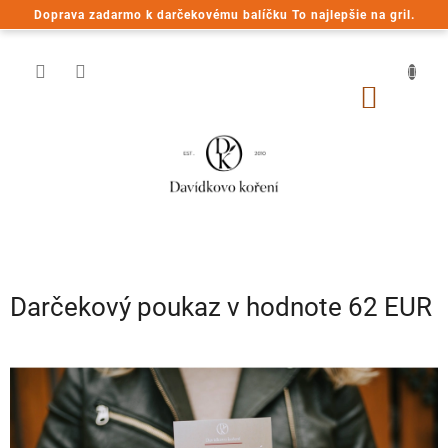
Prejsť
Doprava zadarmo k darčekovému balíčku To najlepšie na gril.
na
obsah
NÁKU
KOŠÍK
Darčekový poukaz v hodnote 62 EUR