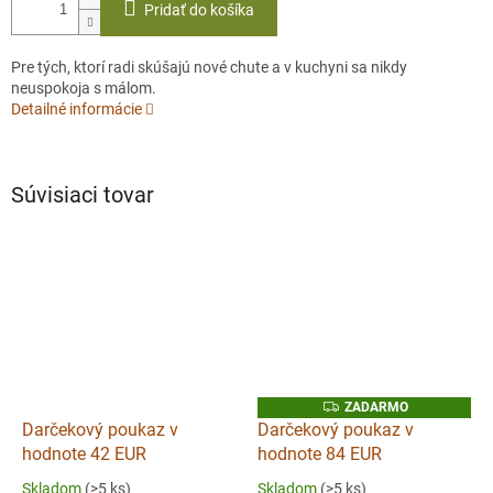
Pridať do košíka
Pre tých, ktorí radi skúšajú nové chute a v kuchyni sa nikdy
neuspokoja s málom.
Detailné informácie
Súvisiaci tovar
Z
ZADARMO
A
Darčekový poukaz v
Darčekový poukaz v
D
hodnote 42 EUR
hodnote 84 EUR
A
R
M
Skladom
(>5 ks)
Skladom
(>5 ks)