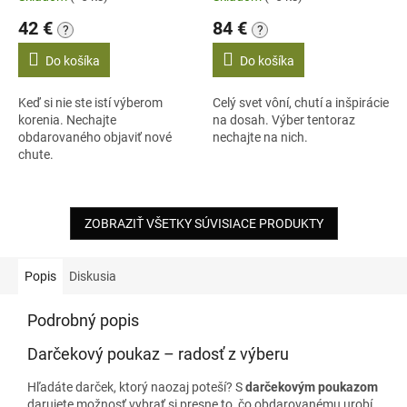
O
42 €
84 €
?
?
Do košíka
Do košíka
Keď si nie ste istí výberom
Celý svet vôní, chutí a inšpirácie
korenia. Nechajte
na dosah. Výber tentoraz
obdarovaného objaviť nové
nechajte na nich.
chute.
ZOBRAZIŤ VŠETKY SÚVISIACE PRODUKTY
Popis
Diskusia
Podrobný popis
Darčekový poukaz – radosť z výberu
Hľadáte darček, ktorý naozaj poteší? S
darčekovým poukazom
darujete možnosť vybrať si presne to, čo obdarovanému urobí