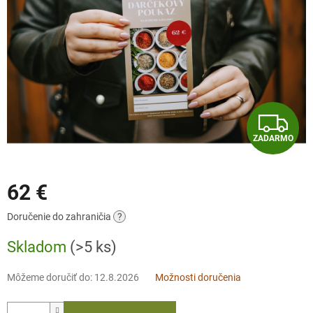
Z
ZADARMO
A
D
62 €
A
Jednotková
Doručenie do zahraničia
?
cena:
R
Skladom
(>5 ks)
M
Môžeme doručiť do:
12.8.2026
Možnosti doručenia
O