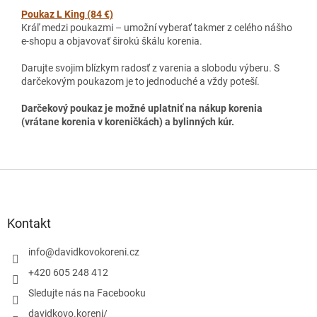
Poukaz L King (84 €)
Kráľ medzi poukazmi – umožní vyberať takmer z celého nášho
e-shopu a objavovať širokú škálu korenia.
Darujte svojim blízkym radosť z varenia a slobodu výberu. S
darčekovým poukazom je to jednoduché a vždy poteší.
Darčekový poukaz je možné uplatniť na nákup korenia
(vrátane korenia v koreničkách) a bylinných kúr.
Z
á
p
ä
Kontakt
t
i
info
@
davidkovokoreni.cz
e
+420 605 248 412
Sledujte nás na Facebooku
davidkovo.koreni/