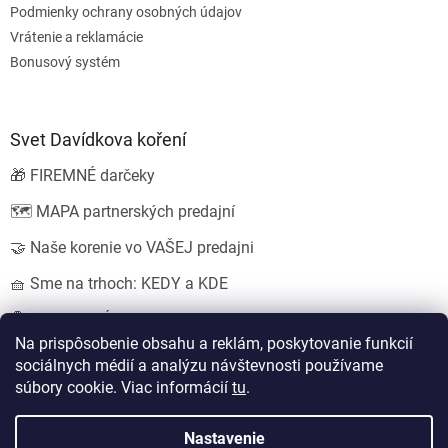
Podmienky ochrany osobných údajov
Vrátenie a reklamácie
Bonusový systém
Svet Davídkova koření
🎁 FIREMNÉ darčeky
🗺️ MAPA partnerských predajní
🤝 Naše korenie vo VAŠEJ predajni
🧺 Sme na trhoch: KEDY a KDE
💍 SVADOBNÉ darčeky
Na prispôsobenie obsahu a reklám, poskytovanie funkcií
sociálnych médií a analýzu návštevnosti používame
súbory cookie. Viac informácií
tu
.
Vytvoril Shoptet
Nastavil tým
EshopyUmíme.cz
a
Štefan Mazáň
Nastavenie