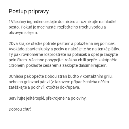
Postup prípravy
1
Všechny ingredience dejte do mixéru a rozmixujte na hladké
pesto. Pokud je moc husté, rozřeďte ho trochu vodou a
olivovým olejem.
2
Dva krajíce štědře potřete pestem a položte na něj polníček.
Avokádo zbavte slupky a pecky a nakrájejte ho na tenké plátky.
Ty pak rovnoměrně rozprostřete na polníček a opět je zasypte
polníčkem. Všechno posypejte troškou chilli pepře, zakápněte
citronem, poklaďte čedarem a zaklopte dalším krajícem.
3
Chleba pak opečte z obou stran buďto v kontaktním grilu,
nebo na grilovací pánvi (v takovém případě chleba něčím
zatěžkejte a po chvíli otočte) dokřupava.
Servírujte ještě teplé, překrojené na poloviny.
Dobrou chuť