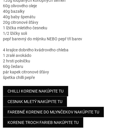
120g loupaných konopných semen
60g olivového oleje
40g bazalky
40g baby špenátu
20g citronové šťávy
1 lžička mletého česneku
1/2 lžičky soli
pepř barevný do mlýnku NEBO pepř tří barev
4 krajíce dobrého kvádrového chleba
1 zralé avokádo
2 hrsti polníčku
60g čedaru
pár kapek citronové šťávy
špetka chilli pepře
CHILLI KORENIE NAKÚPITE TU
CESNAK MLETÝ NAKÚPITE TU
FAREBNÉ KORENIE DO MLYNČEKOV NAKÚPITE TU
KORENIE TROCH FARIEB NAKÚPITE TU