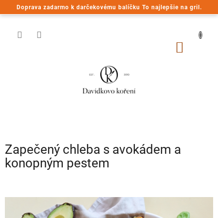
Prejsť
Doprava zadarmo k darčekovému balíčku To najlepšie na gril.
na
obsah
NÁKU
KOŠÍK
Zapečený chleba s avokádem a
konopným pestem