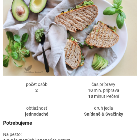
počet osôb
čas prípravy
2
10
min. príprava
10
minut Pečení
obtiažnosť
druh jedla
jednoduché
Snídaně & Svačinky
Potrebujeme
Na pesto: