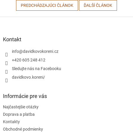
PREDCHÁDZAJÚCI ČLÁNOK
ĎALŠÍ ČLÁNOK
Z
á
p
ä
Kontakt
t
i
info
@
davidkovokoreni.cz
e
+420 605 248 412
Sledujte nás na Facebooku
davidkovo.koreni/
Informácie pre vás
Najčastejšie otázky
Doprava a platba
Kontakty
Obchodné podmienky