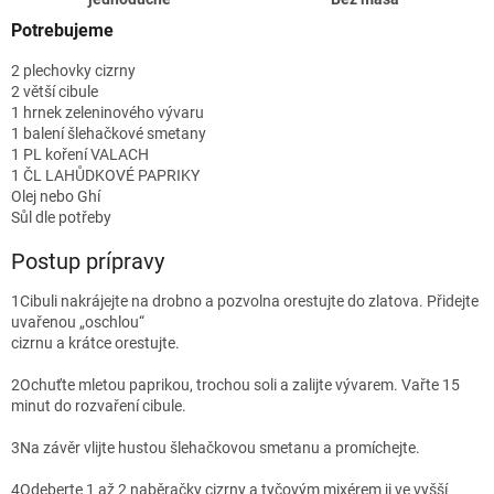
Potrebujeme
2 plechovky cizrny
2 větší cibule
1 hrnek zeleninového vývaru
1 balení šlehačkové smetany
1 PL koření VALACH
1 ČL LAHŮDKOVÉ PAPRIKY
Olej nebo Ghí
Sůl dle potřeby
Postup prípravy
1
Cibuli nakrájejte na drobno a pozvolna orestujte do zlatova. Přidejte
uvařenou „oschlou“
cizrnu a krátce orestujte.
2
Ochuťte mletou paprikou, trochou soli a zalijte vývarem. Vařte 15
minut do rozvaření cibule.
3
Na závěr vlijte hustou šlehačkovou smetanu a promíchejte.
4
Odeberte 1 až 2 naběračky cizrny a tyčovým mixérem ji ve vyšší