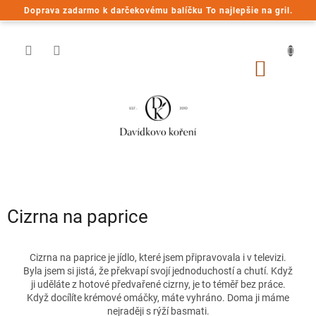
Prejsť
Doprava zadarmo k darčekovému balíčku To najlepšie na gril.
na
obsah
NÁKU
KOŠÍK
Cizrna na paprice
Cizrna na paprice je jídlo, které jsem připravovala i v televizi.
Byla jsem si jistá, že překvapí svojí jednoduchostí a chutí. Když
ji uděláte z hotové předvařené cizrny, je to téměř bez práce.
Když docílíte krémové omáčky, máte vyhráno. Doma ji máme
nejraději s rýží basmati.