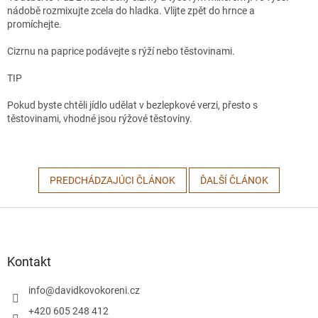
nádobě rozmixujte zcela do hladka. Vlijte zpět do hrnce a
promíchejte.
Cizrnu na paprice podávejte s rýží nebo těstovinami.
TIP
Pokud byste chtěli jídlo udělat v bezlepkové verzi, přesto s
těstovinami, vhodné jsou rýžové těstoviny.
PREDCHÁDZAJÚCI ČLÁNOK
ĎALŠÍ ČLÁNOK
Z
á
p
ä
Kontakt
t
i
info
@
davidkovokoreni.cz
e
+420 605 248 412