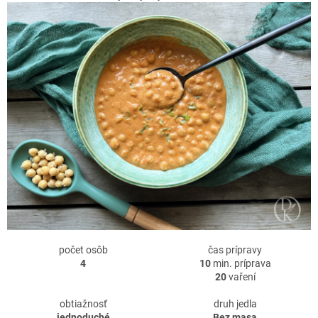
počet osôb
čas prípravy
4
10
min. príprava
20
vaření
obtiažnosť
druh jedla
jednoduché
Bez masa