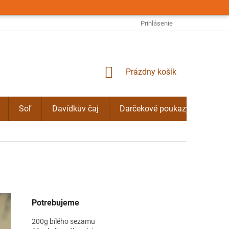
OBCHODNÉ PODMIENKY
PODMIENKY OCHRANY OSOBNÝCH ÚDAJO
Prihlásenie
NÁKUPNÝ
Prázdny košík
KOŠÍK
Soľ
Davídkův čaj
Darčekové poukazy
Byli
Potrebujeme
200g bílého sezamu