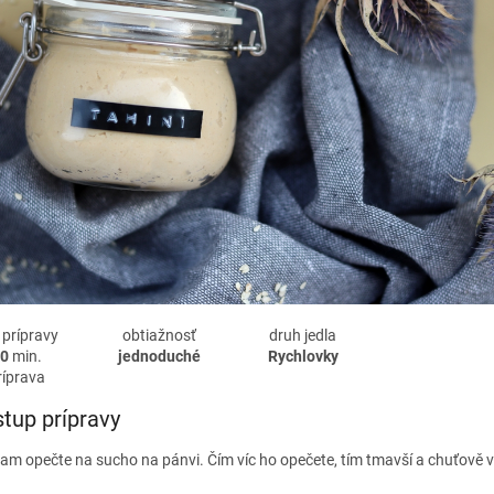
 prípravy
obtiažnosť
druh jedla
0
min.
jednoduché
Rychlovky
ríprava
tup prípravy
am opečte na sucho na pánvi. Čím víc ho opečete, tím tmavší a chuťově v