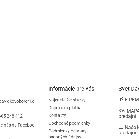
Informácie pre vás
Svet Da
🎁 FIREM
Najčastejšie otázky
davidkovokoreni.c
Doprava a platba
🗺️ MAPA
Kontakty
predajní
605 248 412
Obchodné podmienky
te nás na Faceboo
🤝 Naše 
Podmienky ochrany
predajni
osobných údajov