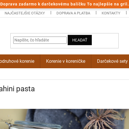
Doprava zadarmo k darčekovému balíčku To najlepšie na gril.
NAJČASTEJŠIE OTÁZKY
DOPRAVA A PLATBA
KONTAKTY
HĽADAŤ
odruhové korenie
Korenie v koreničke
Darčekové sety
ahini pasta