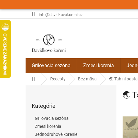
Prejsť
na
obsah
info@davidkovokoreni.cz
Grilovacia sezóna
Zmesi korenia
Jedn
Domov
Recepty
Bez mäsa
🌏 Tahini pasta
B
🌏 T
o
Preskočiť
č
Kategórie
kategórie
n
ý
Grilovacia sezóna
p
Zmesi korenia
a
Jednodruhové korenie
n