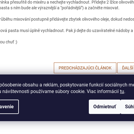
ínka přesuňtě do mixéru a nechejte vychladnout. Přidejte 2 lžíce olivovéh
 pasta s ním bude ale výraznější a "pořádnější") a začněte mixovat.
růběhu mixování postupně přidávejte zbytek olivového oleje, dokud ne
ová pasta musí úplně vychladnout. Pak ji dejte do uzavíratelné nádoby a 
ou chuť :)
PREDCHÁDZAJÚCI ČLÁNOK
ĎALŠÍ
pôsobenie obsahu a reklám, poskytovanie funkcií sociálnych mé
 návštevnosti používame súbory cookie. Viac informácií
tu
.
avenie
Odmietnuť
Súh