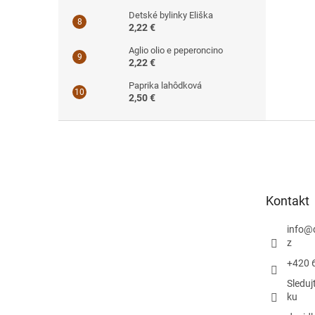
Detské bylinky Eliška
2,22 €
Aglio olio e peperoncino
2,22 €
Paprika lahôdková
2,50 €
Z
á
p
ä
t
Kontakt
i
e
info
@
z
+420 
Sleduj
ku