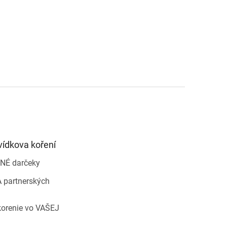
vídkova koření
NÉ darčeky
 partnerských
korenie vo VAŠEJ