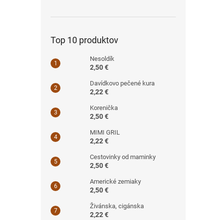
Top 10 produktov
Nesoldík
2,50 €
Davídkovo pečené kura
2,22 €
Korenička
2,50 €
MIMI GRIL
2,22 €
Cestovinky od maminky
2,50 €
Americké zemiaky
2,50 €
Živánska, cigánska
2,22 €