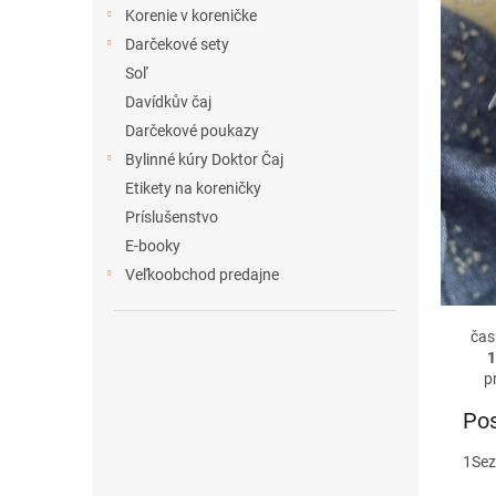
e
Korenie v koreničke
l
Darčekové sety
Soľ
Davídkův čaj
Darčekové poukazy
Bylinné kúry Doktor Čaj
Etikety na koreničky
Príslušenstvo
E-booky
Veľkoobchod predajne
čas
1
p
Pos
1
Sez