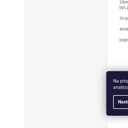
2
Sem
být,
3
V p
4
Hot
Dobr
Na pris
analýzu
Nast