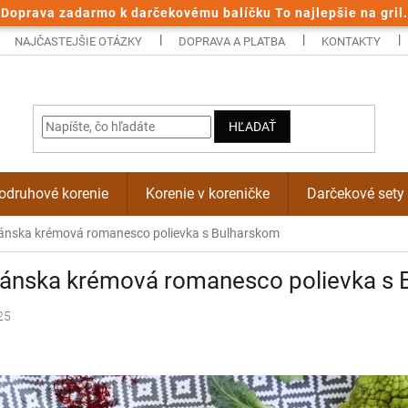
Doprava zadarmo k darčekovému balíčku To najlepšie na gril.
NAJČASTEJŠIE OTÁZKY
DOPRAVA A PLATBA
KONTAKTY
HĽADAŤ
odruhové korenie
Korenie v koreničke
Darčekové sety
ánska krémová romanesco polievka s Bulharskom
kánska krémová romanesco polievka s 
25