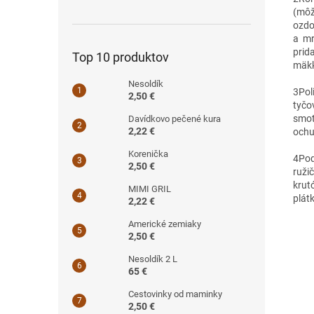
(môž
ozdo
a mr
prid
Top 10 produktov
mäkk
Nesoldík
3
Pol
2,50 €
tyčo
smot
Davídkovo pečené kura
2,22 €
ochu
Korenička
4
Pod
2,50 €
ruži
krut
MIMI GRIL
plát
2,22 €
Americké zemiaky
2,50 €
Nesoldík 2 L
65 €
Cestovinky od maminky
2,50 €