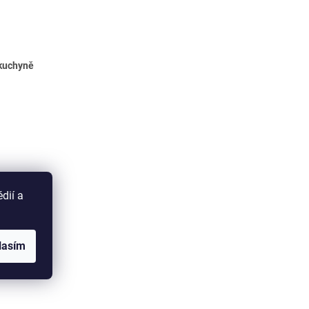
kuchyně
dií a
lasím