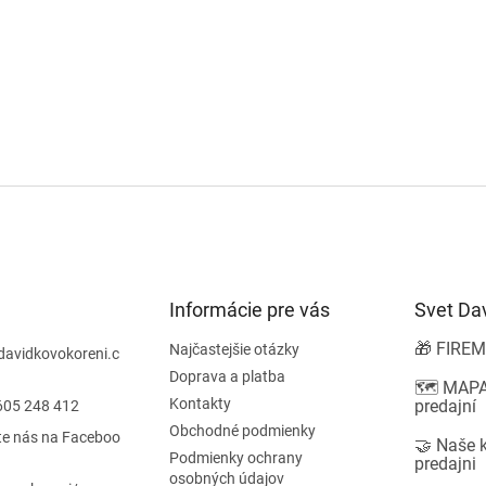
Informácie pre vás
Svet Da
🎁 FIREM
Najčastejšie otázky
davidkovokoreni.c
Doprava a platba
🗺️ MAPA
Kontakty
predajní
605 248 412
Obchodné podmienky
te nás na Faceboo
🤝 Naše 
Podmienky ochrany
predajni
osobných údajov