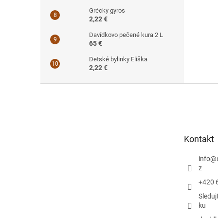
Grécky gyros
2,22 €
Davídkovo pečené kura 2 L
65 €
Detské bylinky Eliška
2,22 €
Z
á
p
ä
t
Kontakt
i
e
info
@
z
+420 
Sleduj
ku