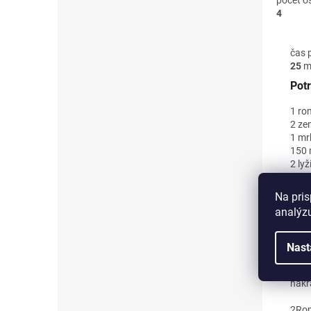
počet o
4
čas 
25
mi
Pot
1 ro
2 ze
1 mr
150 
2 lyž
2 ly
mlet
Na pris
soľ
analýzu
Pos
Nast
1
Rom
ruži
nakr
2
Rom