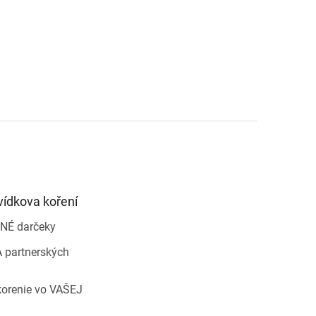
vídkova koření
NÉ darčeky
 partnerských
korenie vo VAŠEJ