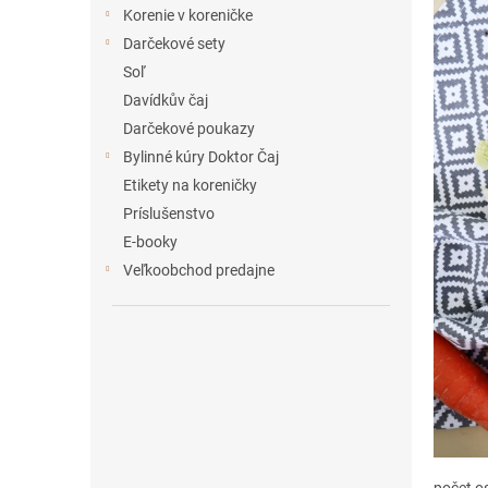
e
Korenie v koreničke
l
Darčekové sety
Soľ
Davídkův čaj
Darčekové poukazy
Bylinné kúry Doktor Čaj
Etikety na koreničky
Príslušenstvo
E-booky
Veľkoobchod predajne