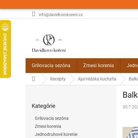
Prejsť
na
obsah
info@davidkovokoreni.cz
Grilovacia sezóna
Zmesi korenia
Jedn
Domov
Recepty
Ajurvédska kuchyňa
Balk
B
Bal
o
Preskočiť
č
Kategórie
kategórie
30.7.20
n
ý
Grilovacia sezóna
p
Zmesi korenia
a
Jednodruhové korenie
n