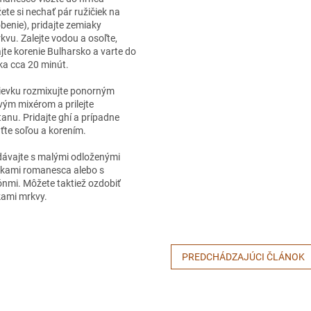
ete si nechať pár ružičiek na
benie), pridajte zemiaky
kvu. Zalejte vodou a osoľte,
ajte korenie Bulharsko a varte do
a cca 20 minút.
ievku rozmixujte ponorným
vým mixérom a prilejte
anu. Pridajte ghí a prípadne
ťte soľou a korením.
ávajte s malými odloženými
čkami romanesca alebo s
ónmi. Môžete taktiež ozdobiť
kami mrkvy.
PREDCHÁDZAJÚCI ČLÁNOK