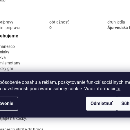
sôb
prípravy
obtiažnosť
druh jedla
n. príprava
0
Ájurvédská 
rebujeme
manesco
miaky
kva
ml smotany
ičky ghí
žičky korenia Bulharsko
é čierne korenie
pôsobenie obsahu a reklám, poskytovanie funkcií sociálnych mé
 návštevnosti používame súbory cookie. Viac informácií
tu
.
tup prípravy
avenie
Odmietnuť
Súh
anesco umyte a rozoberte na
čky. Zemiaky a mrkvu si
ájajte na kocky.
anesco vložte do hrnca