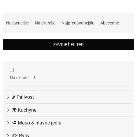
R
a
Najlacnejšie
Najdrahšie
Najpredávanejšie
Abecedne
d
e
n
ZAVRIEŤ FILTER
i
e
p
r
o
Na sklade
5
d
u
k
🌶️ Pálivosť
t
o
🌍 Kuchyne
v
🥩 Mäso & hlavné jedlá
🐟 Ryby