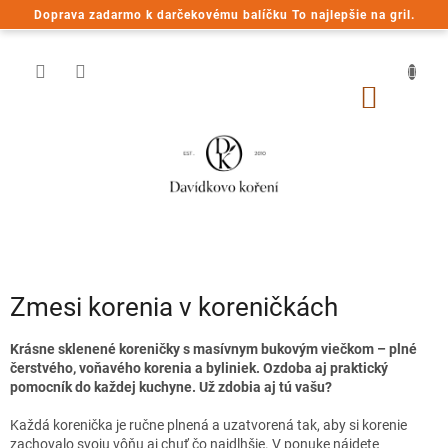
Prejsť
Doprava zadarmo k darčekovému balíčku To najlepšie na gril.
na
obsah
NÁKU
KOŠÍK
Zmesi korenia v koreničkách
Krásne sklenené koreničky s masívnym bukovým viečkom – plné
čerstvého, voňavého korenia a byliniek. Ozdoba aj praktický
pomocník do každej kuchyne. Už zdobia aj tú vašu?
Každá korenička je ručne plnená a uzatvorená tak, aby si korenie
zachovalo svoju vôňu aj chuť čo najdlhšie. V ponuke nájdete