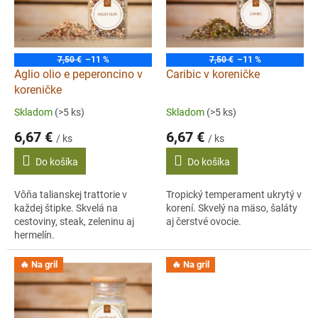
s
p
r
o
7,50 €
–11 %
7,50 €
–11 %
d
Aglio olio e peperoncino v
Caribic v koreničke
u
koreničke
k
Skladom
(>5 ks)
Skladom
(>5 ks)
t
6,67 €
6,67 €
o
/ ks
/ ks
v
Do košíka
Do košíka
Vôňa talianskej trattorie v
Tropický temperament ukrytý v
každej štipke. Skvelá na
korení. Skvelý na mäso, šaláty
cestoviny, steak, zeleninu aj
aj čerstvé ovocie.
hermelín.
🔥 Na gril
🔥 Na gril