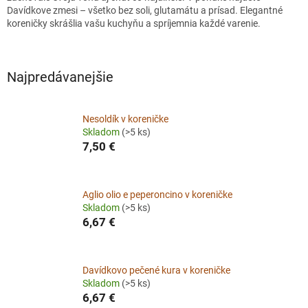
Davídkove zmesi – všetko bez soli, glutamátu a prísad. Elegantné
koreničky skrášlia vašu kuchyňu a spríjemnia každé varenie.
Najpredávanejšie
Nesoldík v koreničke
Skladom
(>5 ks)
7,50 €
Aglio olio e peperoncino v koreničke
Skladom
(>5 ks)
6,67 €
Davídkovo pečené kura v koreničke
Skladom
(>5 ks)
6,67 €