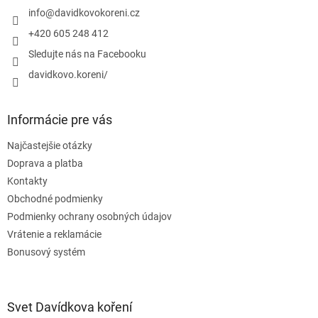
i
i
info
@
davidkovokoreni.cz
e
e
p
+420 605 248 412
r
Sledujte nás na Facebooku
v
k
davidkovo.koreni/
y
v
ý
Informácie pre vás
p
i
Najčastejšie otázky
s
u
Doprava a platba
Kontakty
Obchodné podmienky
Podmienky ochrany osobných údajov
Vrátenie a reklamácie
Bonusový systém
Svet Davídkova koření