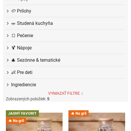
🥔 Prílohy
🥗 Studená kuchyňa
🍞 Pečenie
🍹 Nápoje
🎄 Sezónne & tematické
👶 Pre deti
Ingrediencie
VYMAZAŤ FILTRE
Zobrazených položiek:
5
V
JASNÝ FAVORIT
🔥 Na gril
ý
🔥 Na gril
p
i