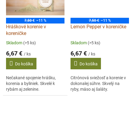
7,50 €
–11 %
7,50 €
–11 %
Hráškové korenie v
Lemon Pepper v koreničke
koreničke
Skladom
(>5 ks)
Skladom
(>5 ks)
6,67 €
6,67 €
/ ks
/ ks
Do košíka
Do košíka
Nečakané spojenie hrášku,
Citrónová sviežosť a korenie v
korenia a byliniek. Skvelé k
dokonalej súhre. Skvelý na
rybám aj zelenine.
ryby, mäso aj šaláty.