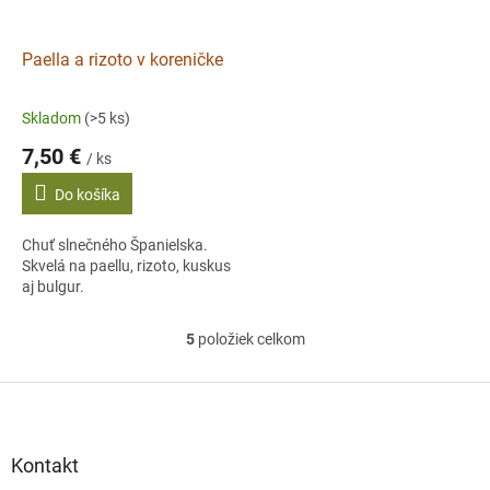
Paella a rizoto v koreničke
Skladom
(>5 ks)
7,50 €
/ ks
Do košíka
Chuť slnečného Španielska.
Skvelá na paellu, rizoto, kuskus
aj bulgur.
5
položiek celkom
O
v
l
Z
á
á
d
p
a
ä
Kontakt
c
t