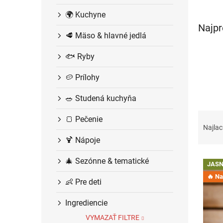
e
🌍 Kuchyne
l
Najpr
🥩 Mäso & hlavné jedlá
🐟 Ryby
🥔 Prílohy
🥗 Studená kuchyňa
R
🍞 Pečenie
a
Najlac
d
🍹 Nápoje
e
V
n
🎄 Sezónne & tematické
JASN
ý
i
🔥 Na 
p
e
👶 Pre deti
i
p
s
r
Ingrediencie
p
o
VYMAZAŤ FILTRE