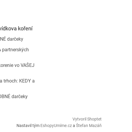
vídkova koření
NÉ darčeky
 partnerských
korenie vo VAŠEJ
a trhoch: KEDY a
OBNÉ darčeky
Vytvoril Shoptet
Nastavil tým
EshopyUmíme.cz
a
Štefan Mazáň