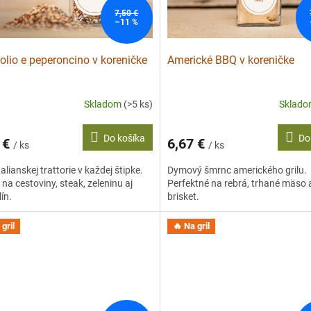
7,50 €
–11 %
 olio e peperoncino v koreničke
Americké BBQ v koreničke
Skladom
(>5 ks)
Sklad
Do košíka
Do
 €
6,67 €
/ ks
/ ks
alianskej trattorie v každej štipke.
Dymový šmrnc amerického grilu.
 na cestoviny, steak, zeleninu aj
Perfektné na rebrá, trhané mäso 
ín.
brisket.
gril
🔥 Na gril