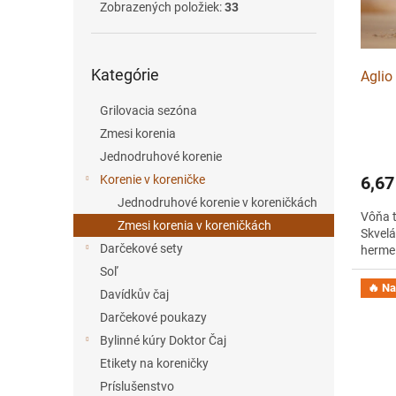
r
d
Zobrazených položiek:
33
o
u
d
k
Preskočiť
u
t
Kategórie
kategórie
Aglio
k
o
t
v
Grilovacia sezóna
o
Zmesi korenia
v
Jednodruhové korenie
Korenie v koreničke
6,67
Jednodruhové korenie v koreničkách
Vôňa t
Zmesi korenia v koreničkách
Skvelá
Darčekové sety
hermel
Soľ
🔥 Na 
Davídkův čaj
Darčekové poukazy
Bylinné kúry Doktor Čaj
Etikety na koreničky
Príslušenstvo