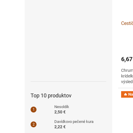
Cestí
6,67
Chrumk
krídel
výsled
🔥 Na 
Top 10 produktov
Nesoldík
2,50 €
Davídkovo pečené kura
2,22 €