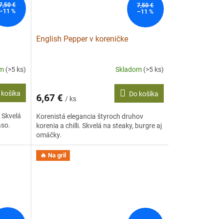
7,50 €
7,50 €
–11 %
–11 %
English Pepper v koreničke
om
(>5 ks)
Skladom
(>5 ks)
 košíka
Do košíka
6,67 €
/ ks
. Skvelá
Korenistá elegancia štyroch druhov
äso.
korenia a chilli. Skvelá na steaky, burgre aj
omáčky.
🔥 Na gril