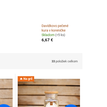
Davídkovo pečené
kura v koreničke
Skladom
(>5 ks)
6,67 €
33
položiek celkom
🔥 Na gril