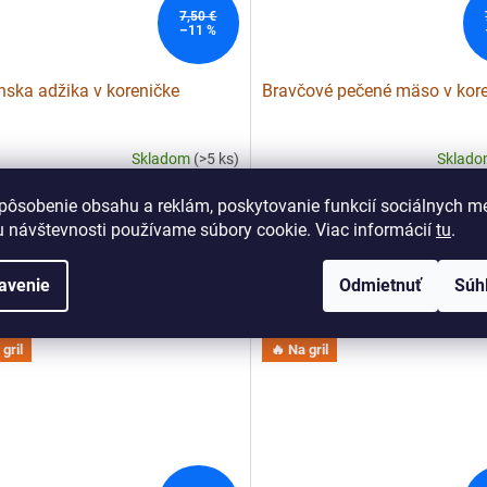
7,50 €
–11 %
ska adžika v koreničke
Bravčové pečené mäso v kor
Skladom
(>5 ks)
Sklad
pôsobenie obsahu a reklám, poskytovanie funkcií sociálnych mé
Do košíka
Do
 €
6,67 €
/ ks
/ ks
 návštevnosti používame súbory cookie. Viac informácií
tu
.
 a Kaukaz na jednom tanieri.
Rasca, cesnak a poctivá chuť do
avenie
Odmietnuť
Súh
 na gril, mäso, zeleninu aj zemiaky.
Skvelá na bôčik, koleno, kačku aj
pečienku.
gril
🔥 Na gril