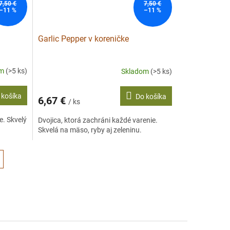
7,50 €
7,50 €
–11 %
–11 %
Garlic Pepper v koreničke
om
(>5 ks)
Skladom
(>5 ks)
 košíka
Do košíka
6,67 €
/ ks
le. Skvelý
Dvojica, ktorá zachráni každé varenie.
Skvelá na mäso, ryby aj zeleninu.