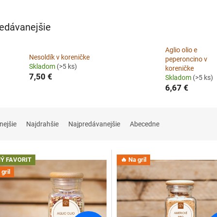
edávanejšie
Aglio olio e
Nesoldík v koreničke
peperoncino v
Skladom
(>5 ks)
koreničke
7,50 €
Skladom
(>5 ks)
6,67 €
nejšie
Najdrahšie
Najpredávanejšie
Abecedne
Ý FAVORIT
🔥 Na gril
gril