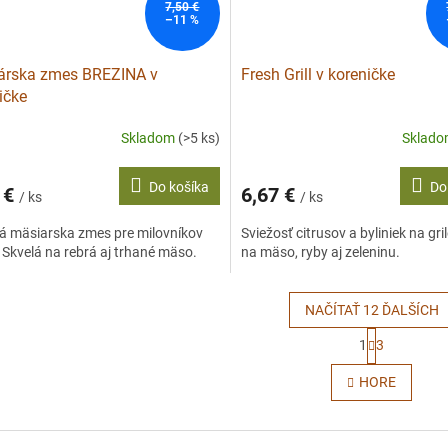
7,50 €
–11 %
árska zmes BREZINA v
Fresh Grill v koreničke
ičke
Skladom
(>5 ks)
Sklad
Do košíka
Do
 €
6,67 €
/ ks
/ ks
á mäsiarska zmes pre milovníkov
Sviežosť citrusov a byliniek na gri
Skvelá na rebrá aj trhané mäso.
na mäso, ryby aj zeleninu.
NAČÍTAŤ 12 ĎALŠÍCH
S
1
3
t
O
r
v
HORE
á
l
n
á
k
d
o