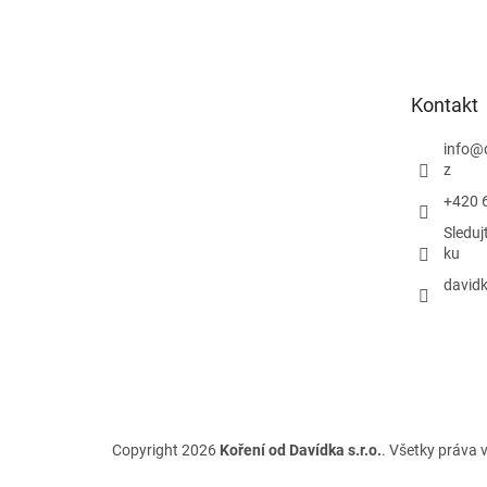
á
p
ä
t
Kontakt
i
e
info
@
z
+420 
Sleduj
ku
davidk
Copyright 2026
Koření od Davídka s.r.o.
. Všetky práva