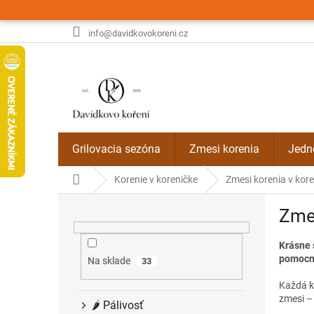
Prejsť
na
obsah
info@davidkovokoreni.cz
Grilovacia sezóna
Zmesi korenia
Jedn
Domov
Korenie v koreničke
Zmesi korenia v kor
B
Zmes
o
č
n
Krásne 
pomocní
ý
Na sklade
33
p
Každá ko
a
zmesi – 
🌶️ Pálivosť
n