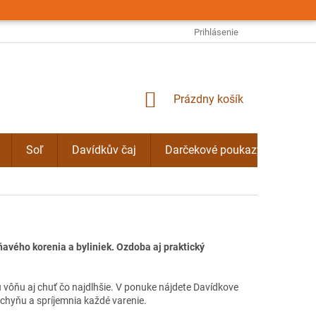
OBCHODNÉ PODMIENKY
PODMIENKY OCHRANY OSOBNÝCH ÚDAJO
Prihlásenie
NÁKUPNÝ
Prázdny košík
KOŠÍK
Soľ
Davídkův čaj
Darčekové poukazy
Byli
vého korenia a byliniek. Ozdoba aj praktický
u vôňu aj chuť čo najdlhšie. V ponuke nájdete Davídkove
uchyňu a spríjemnia každé varenie.