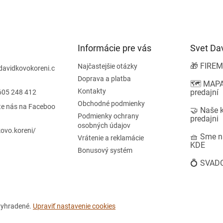
a
v
c
a
i
n
e
i
e
p
Informácie pre vás
r
Svet Da
v
🎁 FIREM
k
Najčastejšie otázky
davidkovokoreni.c
y
Doprava a platba
🗺️ MAPA
v
Kontakty
predajní
605 248 412
ý
Obchodné podmienky
p
te nás na Faceboo
🤝 Naše 
i
Podmienky ochrany
predajni
s
osobných údajov
ovo.koreni/
u
🧺 Sme n
Vrátenie a reklamácie
KDE
Bonusový systém
💍 SVAD
 vyhradené.
Upraviť nastavenie cookies