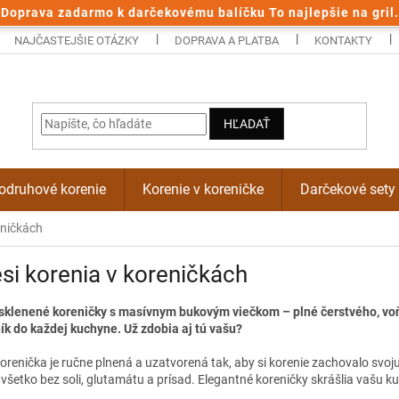
Doprava zadarmo k darčekovému balíčku To najlepšie na gril.
NAJČASTEJŠIE OTÁZKY
DOPRAVA A PLATBA
KONTAKTY
HĽADAŤ
odruhové korenie
Korenie v koreničke
Darčekové sety
eničkách
i korenia v koreničkách
sklenené koreničky s masívnym bukovým viečkom – plné čerstvého, voňa
k do každej kuchyne. Už zdobia aj tú vašu?
renička je ručne plnená a uzatvorená tak, aby si korenie zachovalo svoj
všetko bez soli, glutamátu a prísad. Elegantné koreničky skrášlia vašu k