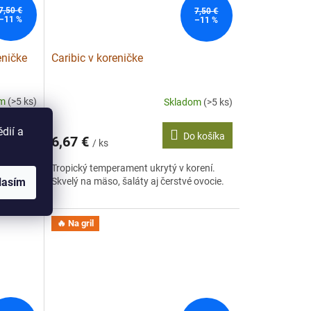
7,50 €
7,50 €
–11 %
–11 %
eničke
Caribic v koreničke
om
(>5 ks)
Skladom
(>5 ks)
dií a
 košíka
Do košíka
6,67 €
/ ks
mova.
Tropický temperament ukrytý v korení.
lasím
Skvelý na mäso, šaláty aj čerstvé ovocie.
🔥 Na gril