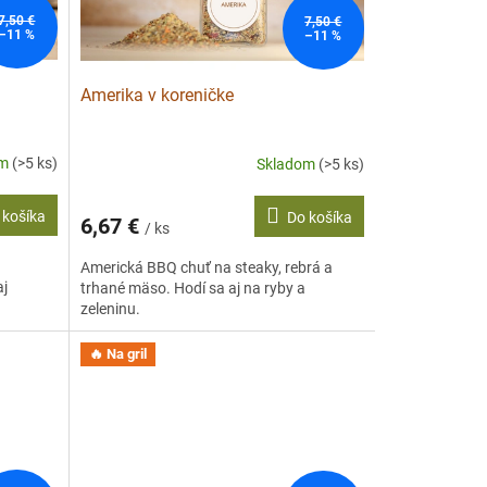
7,50 €
7,50 €
–11 %
–11 %
Amerika v koreničke
om
(>5 ks)
Skladom
(>5 ks)
 košíka
Do košíka
6,67 €
/ ks
Americká BBQ chuť na steaky, rebrá a
aj
trhané mäso. Hodí sa aj na ryby a
zeleninu.
🔥 Na gril