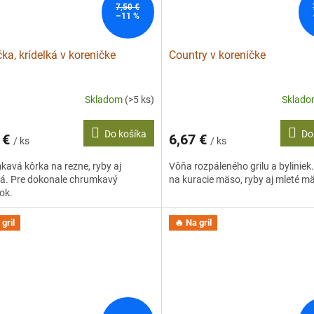
7,50 €
–11 %
čka, krídelká v koreničke
Country v koreničke
Skladom
(>5 ks)
Sklad
Do košíka
Do
 €
6,67 €
/ ks
/ ks
avá kôrka na rezne, ryby aj
Vôňa rozpáleného grilu a byliniek
ká. Pre dokonale chrumkavý
na kuracie mäso, ryby aj mleté m
ok.
gril
🔥 Na gril