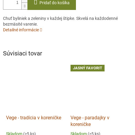
Pridať do košíka
Chuť byliniek a zeleniny v každej štipke. Skvelá na každodenné
bezmäsité varenie.
Detailné informácie
Súvisiaci tovar
JASNÝ FAVORIT
Vege - tradícia v koreničke
Vege - paradajky v
koreničke
Skladom
(>5 ks)
Skladom
(>5 ks)