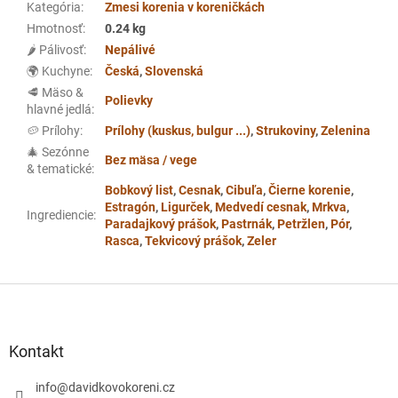
Kategória
:
Zmesi korenia v koreničkách
Hmotnosť
:
0.24 kg
🌶️ Pálivosť
:
Nepálivé
🌍 Kuchyne
:
Česká
,
Slovenská
🥩 Mäso &
Polievky
hlavné jedlá
:
🥔 Prílohy
:
Prílohy (kuskus, bulgur ...)
,
Strukoviny
,
Zelenina
🎄 Sezónne
Bez mäsa / vege
& tematické
:
Bobkový list
,
Cesnak
,
Cibuľa
,
Čierne korenie
,
Estragón
,
Ligurček
,
Medvedí cesnak
,
Mrkva
,
Ingrediencie
:
Paradajkový prášok
,
Pastrnák
,
Petržlen
,
Pór
,
Rasca
,
Tekvicový prášok
,
Zeler
Z
á
p
ä
Kontakt
t
i
info
@
davidkovokoreni.cz