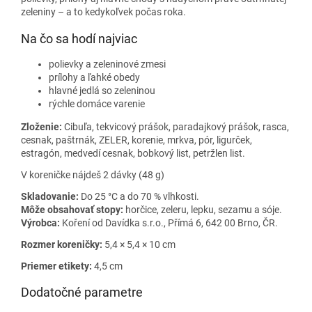
zeleniny – a to kedykoľvek počas roka.
Na čo sa hodí najviac
polievky a zeleninové zmesi
prílohy a ľahké obedy
hlavné jedlá so zeleninou
rýchle domáce varenie
Zloženie:
Cibuľa, tekvicový prášok, paradajkový prášok, rasca,
cesnak, paštrnák, ZELER, korenie, mrkva, pór, ligurček,
estragón, medvedí cesnak, bobkový list, petržlen list.
V koreničke nájdeš 2 dávky (48 g)
Skladovanie:
Do 25 °C a do 70 % vlhkosti.
Môže obsahovať stopy:
horčice, zeleru, lepku, sezamu a sóje.
Výrobca:
Koření od Davídka s.r.o., Přímá 6, 642 00 Brno, ČR.
Rozmer koreničky:
5,4 × 5,4 × 10 cm
Priemer etikety:
4,5 cm
Dodatočné parametre