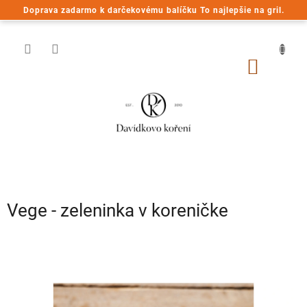
Prejsť
Doprava zadarmo k darčekovému balíčku To najlepšie na gril.
na
obsah
NÁKU
KOŠÍK
Vege - zeleninka v koreničke