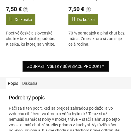
7,50 €
7,50 €
?
?
Do košíka
Do košíka
Poctivé české a slovenské
70 % paradajok a plná chuť bez
chute v bezmäsitej podobe.
mäsa. Zmes, ktorú si zamiluje
Klasika, ku ktorej sa vrátite.
celá rodina.
ZOBRAZIŤ VŠETKY SÚVISIACE PRODUKTY
Popis
Diskusia
Podrobný popis
Páči sa ti ten pocit, keď sa prejdeš záhradou po daždi a vo
vzduchu cítiť čerstvú úrodu a vôňu byliniek? Teraz si už
nemusíš namáčať nohy v mokrej tráve – stačí siahnuť po tejto
zmesi a máš chuť záhradky priamo v kuchyni. Vykúzliš s ňou
polievky, prílohy aj hlavné chody s nádychom práve odtrhnutej