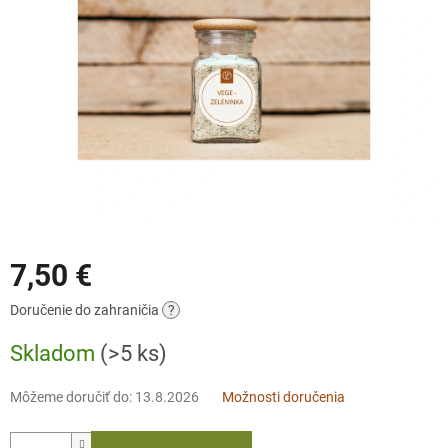
7,50 €
Jednotková
Doručenie do zahraničia
?
cena:
Skladom
(>5 ks)
Môžeme doručiť do:
13.8.2026
Možnosti doručenia