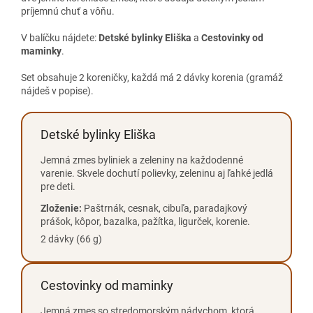
príjemnú chuť a vôňu.
V balíčku nájdete:
Detské bylinky Eliška
a
Cestovinky od
maminky
.
Set obsahuje 2 koreničky, každá má 2 dávky korenia (gramáž
nájdeš v popise).
Detské bylinky Eliška
Jemná zmes byliniek a zeleniny na každodenné
varenie. Skvele dochutí polievky, zeleninu aj ľahké jedlá
pre deti.
Zloženie:
Paštrnák, cesnak, cibuľa, paradajkový
prášok, kôpor, bazalka, pažítka, ligurček, korenie.
2 dávky (66 g)
Cestovinky od maminky
Jemná zmes so stredomorským nádychom, ktorá