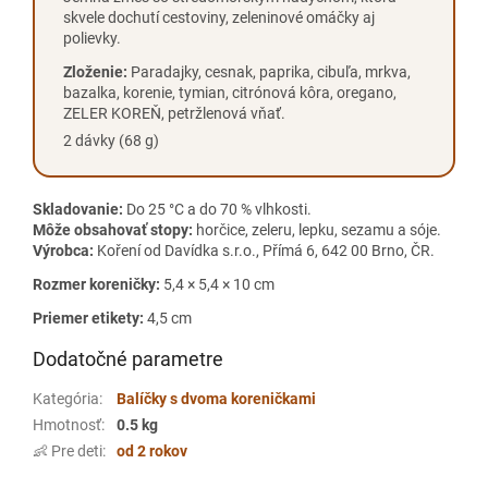
skvele dochutí cestoviny, zeleninové omáčky aj
polievky.
Zloženie:
Paradajky, cesnak, paprika, cibuľa, mrkva,
bazalka, korenie, tymian, citrónová kôra, oregano,
ZELER KOREŇ, petržlenová vňať.
2 dávky (68 g)
Skladovanie:
Do 25 °C a do 70 % vlhkosti.
Môže obsahovať stopy:
horčice, zeleru, lepku, sezamu a sóje.
Výrobca:
Koření od Davídka s.r.o., Přímá 6, 642 00 Brno, ČR.
Rozmer koreničky:
5,4 × 5,4 × 10 cm
Priemer etikety:
4,5 cm
Dodatočné parametre
Kategória
:
Balíčky s dvoma koreničkami
Hmotnosť
:
0.5 kg
👶 Pre deti
:
od 2 rokov