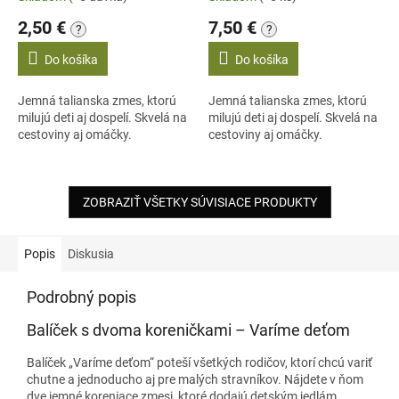
2,50 €
7,50 €
?
?
Do košíka
Do košíka
Jemná talianska zmes, ktorú
Jemná talianska zmes, ktorú
milujú deti aj dospelí. Skvelá na
milujú deti aj dospelí. Skvelá na
cestoviny aj omáčky.
cestoviny aj omáčky.
ZOBRAZIŤ VŠETKY SÚVISIACE PRODUKTY
Popis
Diskusia
Podrobný popis
Balíček s dvoma koreničkami – Varíme deťom
Balíček „Varíme deťom“ poteší všetkých rodičov, ktorí chcú variť
chutne a jednoducho aj pre malých stravníkov. Nájdete v ňom
dve jemné koreniace zmesi, ktoré dodajú detským jedlám