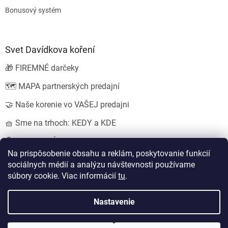
Bonusový systém
Svet Davídkova koření
🎁 FIREMNÉ darčeky
🗺️ MAPA partnerských predajní
🤝 Naše korenie vo VAŠEJ predajni
🧺 Sme na trhoch: KEDY a KDE
💍 SVADOBNÉ darčeky
Na prispôsobenie obsahu a reklám, poskytovanie funkcií
sociálnych médií a analýzu návštevnosti používame
súbory cookie. Viac informácií
tu
.
Vytvoril Shoptet
Nastavil tým
EshopyUmíme.cz
a
Štefan Mazáň
Nastavenie
Copyright 2026
Koření od Davídka s.r.o.
. Všetky práva vyhradené.