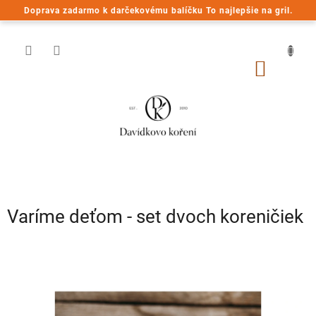
Prejsť
Doprava zadarmo k darčekovému balíčku To najlepšie na gril.
na
obsah
NÁKU
KOŠÍK
Varíme deťom - set dvoch koreničiek