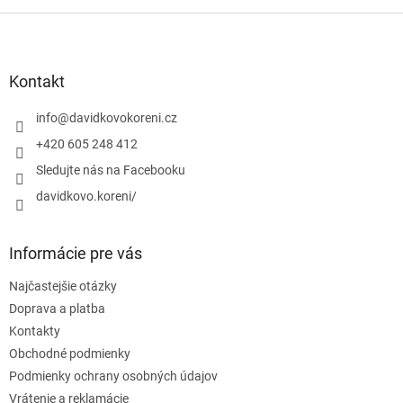
Z
á
p
ä
Kontakt
t
i
info
@
davidkovokoreni.cz
e
+420 605 248 412
Sledujte nás na Facebooku
davidkovo.koreni/
Informácie pre vás
Najčastejšie otázky
Doprava a platba
Kontakty
Obchodné podmienky
Podmienky ochrany osobných údajov
Vrátenie a reklamácie