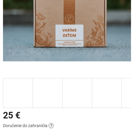
25 €
Jednotková
Doručenie do zahraničia
?
cena: