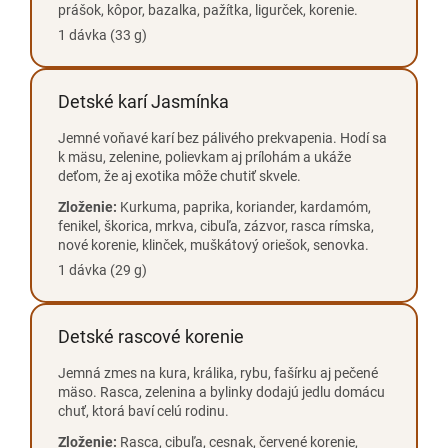
prášok, kôpor, bazalka, pažítka, ligurček, korenie.
1 dávka (33 g)
Detské karí Jasmínka
Jemné voňavé karí bez pálivého prekvapenia. Hodí sa
k mäsu, zelenine, polievkam aj prílohám a ukáže
deťom, že aj exotika môže chutiť skvele.
Zloženie:
Kurkuma, paprika, koriander, kardamóm,
fenikel, škorica, mrkva, cibuľa, zázvor, rasca rímska,
nové korenie, klinček, muškátový oriešok, senovka.
1 dávka (29 g)
Detské rascové korenie
Jemná zmes na kura, králika, rybu, fašírku aj pečené
mäso. Rasca, zelenina a bylinky dodajú jedlu domácu
chuť, ktorá baví celú rodinu.
Zloženie:
Rasca, cibuľa, cesnak, červené korenie,