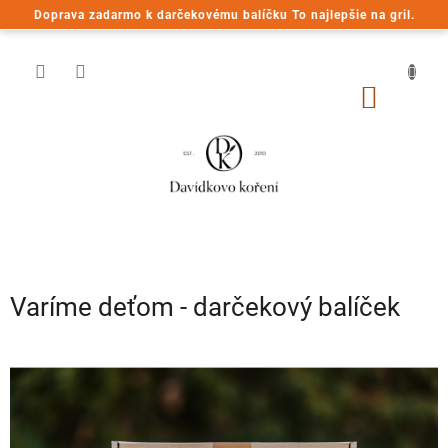
Prejsť
Doprava zadarmo k darčekovému balíčku To najlepšie na gril.
na
obsah
NÁKU
KOŠÍK
Varíme deťom - darčekový balíček