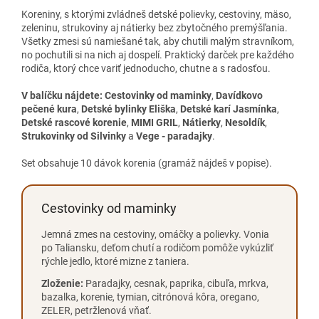
Koreniny, s ktorými zvládneš detské polievky, cestoviny, mäso,
zeleninu, strukoviny aj nátierky bez zbytočného premýšľania.
Všetky zmesi sú namiešané tak, aby chutili malým stravníkom,
no pochutili si na nich aj dospelí. Praktický darček pre každého
rodiča, ktorý chce variť jednoducho, chutne a s radosťou.
V balíčku nájdete:
Cestovinky od maminky
,
Davídkovo
pečené kura
,
Detské bylinky Eliška
,
Detské karí Jasmínka
,
Detské rascové korenie
,
MIMI GRIL
,
Nátierky
,
Nesoldík
,
Strukovinky od Silvinky
a
Vege - paradajky
.
Set obsahuje 10 dávok korenia (gramáž nájdeš v popise).
Cestovinky od maminky
Jemná zmes na cestoviny, omáčky a polievky. Vonia
po Taliansku, deťom chutí a rodičom pomôže vykúzliť
rýchle jedlo, ktoré mizne z taniera.
Zloženie:
Paradajky, cesnak, paprika, cibuľa, mrkva,
bazalka, korenie, tymian, citrónová kôra, oregano,
ZELER, petržlenová vňať.