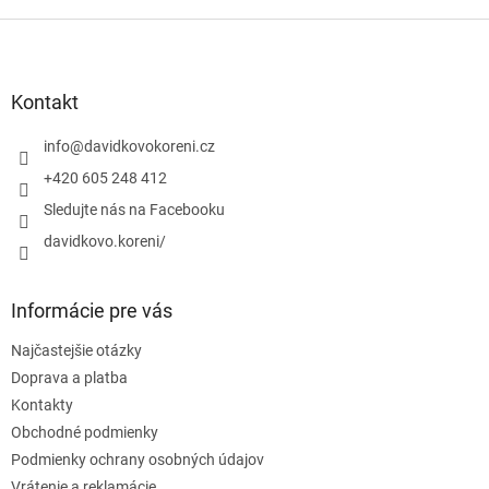
Z
á
p
ä
Kontakt
t
i
info
@
davidkovokoreni.cz
e
+420 605 248 412
Sledujte nás na Facebooku
davidkovo.koreni/
Informácie pre vás
Najčastejšie otázky
Doprava a platba
Kontakty
Obchodné podmienky
Podmienky ochrany osobných údajov
Vrátenie a reklamácie