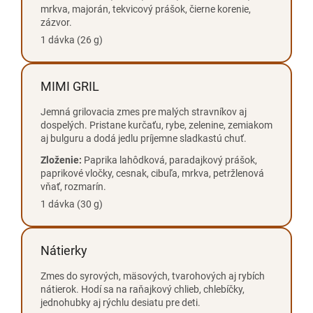
mrkva, majorán, tekvicový prášok, čierne korenie,
zázvor.
1 dávka (26 g)
MIMI GRIL
Jemná grilovacia zmes pre malých stravníkov aj
dospelých. Pristane kurčaťu, rybe, zelenine, zemiakom
aj bulguru a dodá jedlu príjemne sladkastú chuť.
Zloženie:
Paprika lahôdková, paradajkový prášok,
paprikové vločky, cesnak, cibuľa, mrkva, petržlenová
vňať, rozmarín.
1 dávka (30 g)
Nátierky
Zmes do syrových, mäsových, tvarohových aj rybích
nátierok. Hodí sa na raňajkový chlieb, chlebíčky,
jednohubky aj rýchlu desiatu pre deti.