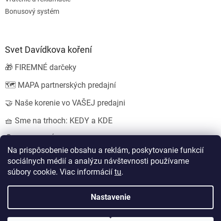
Bonusový systém
Svet Davídkova koření
🎁 FIREMNÉ darčeky
🗺️ MAPA partnerských predajní
🤝 Naše korenie vo VAŠEJ predajni
🧺 Sme na trhoch: KEDY a KDE
💍 SVADOBNÉ darčeky
Na prispôsobenie obsahu a reklám, poskytovanie funkcií
sociálnych médií a analýzu návštevnosti používame
súbory cookie. Viac informácií
tu
.
Vytvoril Shoptet
Nastavil tým
EshopyUmíme.cz
a
Štefan Mazáň
Nastavenie
Copyright 2026
Koření od Davídka s.r.o.
. Všetky práva vyhradené.