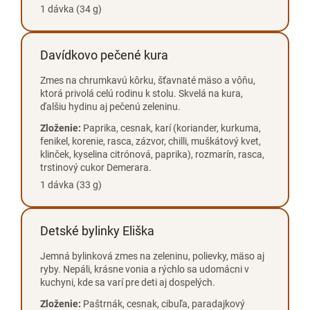
1 dávka (34 g)
Davídkovo pečené kura
Zmes na chrumkavú kôrku, šťavnaté mäso a vôňu,
ktorá privolá celú rodinu k stolu. Skvelá na kura,
ďalšiu hydinu aj pečenú zeleninu.
Zloženie:
Paprika, cesnak, karí (koriander, kurkuma,
fenikel, korenie, rasca, zázvor, chilli, muškátový kvet,
klinček, kyselina citrónová, paprika), rozmarín, rasca,
trstinový cukor Demerara.
1 dávka (33 g)
Detské bylinky Eliška
Jemná bylinková zmes na zeleninu, polievky, mäso aj
ryby. Nepáli, krásne vonia a rýchlo sa udomácni v
kuchyni, kde sa varí pre deti aj dospelých.
Zloženie:
Paštrnák, cesnak, cibuľa, paradajkový