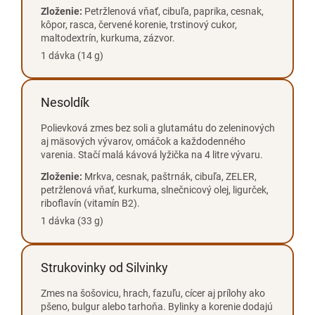
Zloženie:
Petržlenová vňať, cibuľa, paprika, cesnak,
kôpor, rasca, červené korenie, trstinový cukor,
maltodextrín, kurkuma, zázvor.
1 dávka (14 g)
Nesoldík
Polievková zmes bez soli a glutamátu do zeleninových
aj mäsových vývarov, omáčok a každodenného
varenia. Stačí malá kávová lyžička na 4 litre vývaru.
Zloženie:
Mrkva, cesnak, paštrnák, cibuľa, ZELER,
petržlenová vňať, kurkuma, slnečnicový olej, ligurček,
riboflavín (vitamín B2).
1 dávka (33 g)
Strukovinky od Silvinky
Zmes na šošovicu, hrach, fazuľu, cícer aj prílohy ako
pšeno, bulgur alebo tarhoňa. Bylinky a korenie dodajú