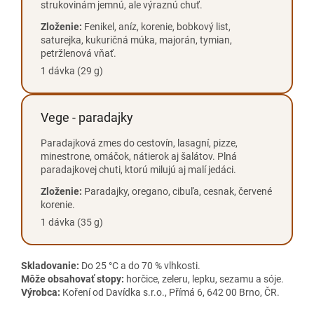
strukovinám jemnú, ale výraznú chuť.
Zloženie:
Fenikel, aníz, korenie, bobkový list,
saturejka, kukuričná múka, majorán, tymian,
petržlenová vňať.
1 dávka (29 g)
Vege - paradajky
Paradajková zmes do cestovín, lasagní, pizze,
minestrone, omáčok, nátierok aj šalátov. Plná
paradajkovej chuti, ktorú milujú aj malí jedáci.
Zloženie:
Paradajky, oregano, cibuľa, cesnak, červené
korenie.
1 dávka (35 g)
Skladovanie:
Do 25 °C a do 70 % vlhkosti.
Môže obsahovať stopy:
horčice, zeleru, lepku, sezamu a sóje.
Výrobca:
Koření od Davídka s.r.o., Přímá 6, 642 00 Brno, ČR.