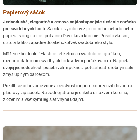
Pivovarská 1, Nitra, 949 01
Papierový sáčok
HNOJNÍK - MiniVega
Jednoduché, elegantné a cenovo najdostupnejšie riešenie darčeka
Hnojník 48, Hnojník, 739 53
pre svadobných hostí.
Sáčok je vyrobený z prírodného nefarbeného
papiera s originálnou potlačou Davídkovo korenie. Pôsobí vkusne,
MARTIN - Zrnko - Poctivé potraviny
čisto a ľahko zapadne do akéhokoľvek svadobného štýlu.
J.Palkoviča 3
036 01, Martin
Môžeme ho doplniť vlastnou etiketou so svadobnou grafikou,
- Pri dopravnom ihrisku na Severe
menami, dátumom svadby alebo krátkym poďakovaním. Napriek
svojej jednoduchosti pôsobí veľmi pekne a poteší hostí drobným, ale
POPRAD - Potraviny nie Otraviny / Nas dvor
zmysluplným darčekom.
Hviezdoslavova 5760/20, Poprad, 058 01
Pre dlhšie uchovanie vône a čerstvosti odporúčame vložiť dovnútra
plastový zip-sáčok. Na zadnej strane je etiketa s názvom korenia,
zložením a všetkými legislatívnymi údajmi.
VEĹKÉ KOSTOĹANY - Mäsiarstvo u Čeligu
C. Majernika 558, 92207 Veľké Kostoľany
Stará Ľubovňa
Letná 6, Stará Ľubovňa, 06401