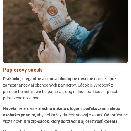
Papierový sáčok
Praktické, elegantné a cenovo dostupné riešenie
darčeka pre
zamestnancov aj obchodných partnerov. Sáčok je vyrobený z
prírodného nefarbeného papiera s originálnou potlačou – pôsobí
prirodzene a vkusne.
Na želanie pridáme
vlastnú etiketu s logom, poďakovaním alebo
osobným prianím,
aby bol každý darček naozaj osobný. Odporúčame
vložiť dovnútra
zip-sáčok, ktorý udrží vôňu aj čerstvosť korenia.