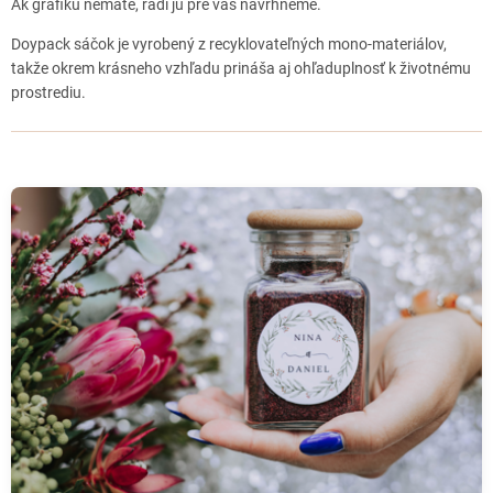
Ak grafiku nemáte, radi ju pre vás navrhneme.
Tábor partnerská prodejna
Doypack sáčok je vyrobený z recyklovateľných mono-materiálov,
Klatovy partnerská prodejna
takže okrem krásneho vzhľadu prináša aj ohľaduplnosť k životnému
prostrediu.
Tachov partnerská prodejna
Cheb partnerská prodejna
Děčín partnerská prodejna
Teplice partnerská prodejna
Ústí nad Labem partnerská prodejna
Česká Lípa partnerská prodejna
Liberec partnerská prodejna
Náchod partnerská prodejna
Jičín partnerská prodejna