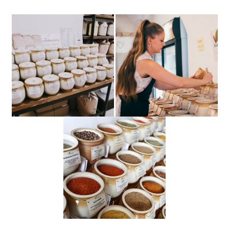
ŽILINA - Potraviny nie otraviny / Náš dvor
Na bráně 4, Žilina, 010 01vedle AUPARKU skleněná budova (vedle
Cíle)
GELNICA partnerská prodejna
HUMENNÉ - Potraviny nie Otraviny/Náš Dvor
Sokolovská 8, Humenné, 066 01
ILAVA partnerská prodejna
KOMÁRNO partnerská prodejna
KRUPINA partnerská prodejna
KYSUCKÉ NOVÉ MESTO - Dobrý farmárský obchodik
Belanského 48, Kysucké Nové Mesto, 024 01 (oproti vinotéke)
MALACKY partnerská prodejna