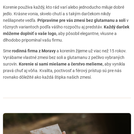
č
Korenie používa každý, kto rád varí alebo jednoducho miluje dobré
l
jedlo. Krásne vonia, skvelo chutí a s takým darčekom nikdy
á
nešliapnete vedľa.
Pripravíme pre vás zmesi bez glutamanu a soli
v
n
rôznych variantoch podľa vášho rozpočtu aj predstáv.
Každý darček
k
môžeme doplniť o vaše logo,
aby pôsobil elegantne, vkusne a
o
dlhodobo pripomínal vašu firmu.
v
Sme
rodinná firma z Moravy
a korením žijeme už viac než 15 rokov.
Vyrábame vlastné zmesi bez soli a glutamanu z pečlivo vybraných
surovín.
Korenie si sami miešame a čerstvo melieme,
aby vynikla
pravá chuť aj vôňa. Kvalita, poctivosť a férový prístup sú pre nás
rovnako dôležité ako každá štipka našich zmesí.