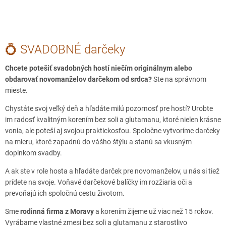
Nemocničná 1, Skalica
SNINA partnerská prodejna
SOBRANCE partnerská prodejna
💍 SVADOBNÉ darčeky
SPIŠSKÁ STARÁ VES
Chcete potešiť svadobných hostí niečím originálnym alebo
1.Mája 592/63; Spišská Stará Ves; 061 01
obdarovať novomanželov darčekom od srdca?
Ste na správnom
mieste.
SVIDNÍK partnerská prodejna
Chystáte svoj veľký deň a hľadáte milú pozornosť pre hostí? Urobte
im radosť kvalitným korením bez soli a glutamanu, ktoré nielen krásne
TOPOĽČANY partnerská prodejna
vonia, ale poteší aj svojou praktickosťou. Spoločne vytvoríme darčeky
na mieru, ktoré zapadnú do vášho štýlu a stanú sa vkusným
TURČIANSKE TEPLICE partnerská prodejna
doplnkom svadby.
TVRDOŠÍN partnerská prodejna
A ak ste v role hosta a hľadáte darček pre novomanželov, u nás si tiež
prídete na svoje. Voňavé darčekové balíčky im rozžiaria oči a
VEĽKÝ KRTÍŠ partnerská prodejna
prevoňajú ich spoločnú cestu životom.
ŽARNOVICA partnerská prodejna
Sme
rodinná firma z Moravy
a korením žijeme už viac než 15 rokov.
Vyrábame vlastné zmesi bez soli a glutamanu z starostlivo