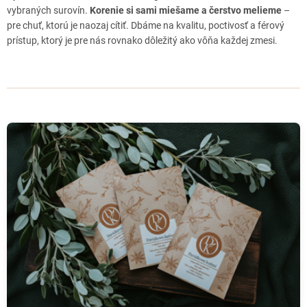
ŽIAR NAD HRONOM partnerská prodejna
vybraných surovín.
Korenie si sami miešame a čerstvo melieme
–
pre chuť, ktorú je naozaj cítiť. Dbáme na kvalitu, poctivosť a férový
BANSKÁ BYSTRICA - Gazdovský trh 1
prístup, ktorý je pre nás rovnako dôležitý ako vôňa každej zmesi.
29.augusta 19 (Sídlisko), Banská Bystrica, 974 01
BRATISLAVA DÚBRAVKA - Gazdovský trh
Saratovská 3424/6D, Bratislava Dúbravka, 841 02 (pri Bille)
BANSKÁ BYSTRICA - Gazdovský trh 2
Družby 35 (Fončorda oproti Mladosti), Banská Bystrica, 974 04
BRATISLAVA - Púpava / bezobalový obchod
Malokarpatské nám. 7, Bratislava - Lamač, 841 03
HRADEC KRÁLOVÉ - Boston
Chelčického 733/28, Pražské Předměstí, Hradec Králové, 500 02
VYŠKOV - Statek 3srdce
Husova 108/3, Vyškov, 682 01
NITRA - Náš Dvor / Potraviny nie otraviny