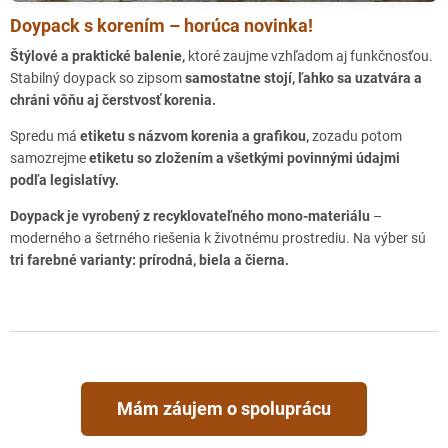
DAČICE - Bellis
Doypack s korením – horúca novinka!
Palackého náměstí 59, Dačice, 380 01
Štýlové a praktické balenie,
ktoré zaujme vzhľadom aj funkčnosťou.
VAMBERK - Domov ANNA design
Stabilný doypack so zipsom
samostatne stojí, ľahko sa uzatvára a
Husovo náměstí 86, Vamberk, 517 54
chráni vôňu aj čerstvosť korenia.
Spredu má
etiketu s názvom korenia a grafikou,
zozadu potom
ZLATÉ MORAVCE - Rodan Food
samozrejme
etiketu so zložením a všetkými povinnými údajmi
Janka Kráľa 362/19, Zlaté Moravce, 953 01
podľa legislatívy.
PRAVOTICE - Brezina mäso
Doypack je vyrobený z recyklovateľného mono-materiálu
–
Pravotice 140, Pravotice, 956 35 (v areáli PD "BREZINA"
moderného a šetrného riešenia k životnému prostrediu. Na výber sú
PRAVOTICE družstvo)
tri farebné varianty: prírodná, biela a čierna.
BANSKÁ ŠTIAVNICA
BREZNO - Náš dvor / Potraviny nie Otraviny
Nám. gen. M. R. Štefánika 11-15, 977 01 Brezno
DETVA partnerská prodejna
Mám záujem o spoluprácu
GALANTA partnerská prodejna