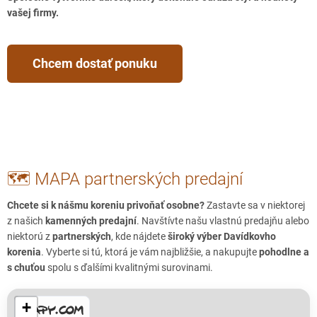
vašej firmy.
Chcem dostať ponuku
🗺️ MAPA partnerských predajní
Chcete si k nášmu koreniu privoňať osobne?
Zastavte sa v niektorej
z našich
kamenných predajní
. Navštívte našu vlastnú predajňu alebo
niektorú z
partnerských
, kde nájdete
široký výber Davídkovho
korenia
. Vyberte si tú, ktorá je vám najbližšie, a nakupujte
pohodlne a
s chuťou
spolu s ďalšími kvalitnými surovinami.
+