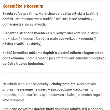
Korenička s korením
Skvelá voľba pre firmy, ktoré chcú darovať praktický a kvalitný
darček.
Reprezentatívne a funkčné riešenie, ktoré
zostáva v
domácnosti aj po sviatkoch.
Elegantná sklenená korenička s bukovým viečkom
spája štýl a
praktickosť v jednom. Na výber máte
dve veľkosti – menšiu (1
dávka) a väčšiu (2 dávky).
Každú koreničku môžeme doplniť o vlastnú etiketu s logom alebo
poďakovaním.
Korenie možno po spotrebovaní jednoducho doplniť –
darček s trvalou hodnotou.
Nevybrali ste si z našej ponuky?
Žiadny problém.
Radi pre vás
pripravíme riešenie na mieru
– prispôsobíme všetko vášmu
rozpočtu, počtu darčekov aj predstavám o balení, etiketách, logu či
výbere korenia.
Spoločne vytvoríme darček, ktorý dokonale odráža štýl a hodnoty