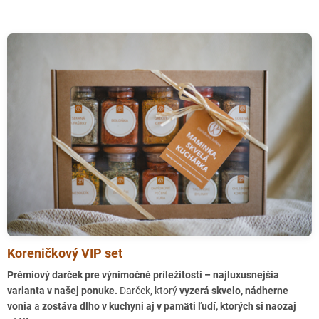
Koreničkový VIP set
Prémiový darček pre výnimočné príležitosti – najluxusnejšia
varianta v našej ponuke.
Darček, ktorý
vyzerá skvelo, nádherne
vonia
a
zostáva dlho v kuchyni aj v pamäti ľudí, ktorých si naozaj