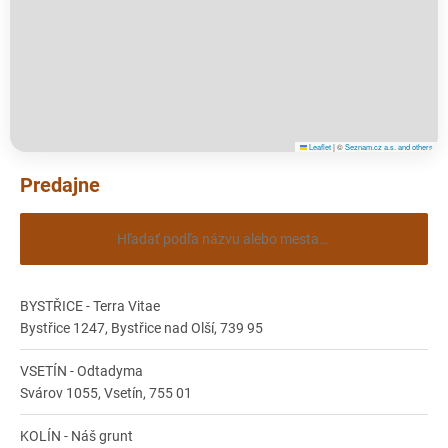
Leaflet
|
©
Seznam.cz a.s. and others
Predajne
BYSTŘICE - Terra Vitae
Bystřice 1247, Bystřice nad Olší, 739 95
VSETÍN - Odtadyma
Svárov 1055, Vsetín, 755 01
KOLÍN - Náš grunt