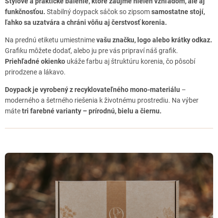
Štýlové a praktické balenie, ktoré zaujme nielen vzhľadom, ale aj
funkčnosťou.
Stabilný doypack sáčok so zipsom
samostatne stojí,
ľahko sa uzatvára a chráni vôňu aj čerstvosť korenia.
Na prednú etiketu umiestnime
vašu značku, logo alebo krátky odkaz.
Grafiku môžete dodať, alebo ju pre vás pripraví náš grafik.
Priehľadné okienko
ukáže farbu aj štruktúru korenia, čo pôsobí
prirodzene a lákavo.
Doypack je vyrobený z recyklovateľného mono-materiálu
–
moderného a šetrného riešenia k životnému prostrediu. Na výber
máte
tri farebné varianty – prírodnú, bielu a čiernu.