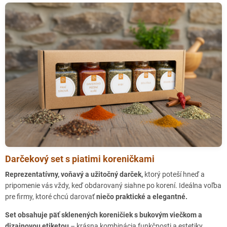
Darčekový set s piatimi koreničkami
Reprezentatívny, voňavý a užitočný darček,
ktorý poteší hneď a
pripomenie vás vždy, keď obdarovaný siahne po korení. Ideálna voľba
pre firmy, ktoré chcú darovať
niečo praktické a elegantné.
Set obsahuje päť sklenených koreničiek s bukovým viečkom a
dizajnovou etiketou
– krásna kombinácia funkčnosti a estetiky.