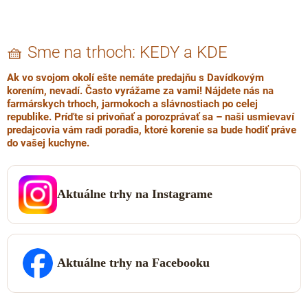
MEDZILABORCE partnerská prodejna
MYJAVA partnerská prodejna
🧺 Sme na trhoch: KEDY a KDE
PARTIZÁNSKÉ partnerská prodejna
Ak vo svojom okolí ešte nemáte predajňu s
Davídkovým
korením
, nevadí. Často vyrážame za vami! Nájdete nás na
farmárskych trhoch, jarmokoch a slávnostiach po celej
POLTÁR partnerská prodejna
republike
.
Príďte si privoňať a porozprávať sa
– naši usmievaví
predajcovia vám radi poradia, ktoré korenie sa bude hodiť práve
POVAŽSKÁ BYSTRICA - Potraviny ve dvore
do vašej kuchyne.
1. mája 4, Považská Bystrica, 017 01
REVÚCA partnerská prodejna
Aktuálne trhy na Instagrame
RIMAVSKÁ SOBOTA partnerská prodejna
ROŽŇAVA partnerská prodejna
Aktuálne trhy na Facebooku
SABINOV partnerská prodejna
SKALICA -Zvážme si / Mamkina Špajza