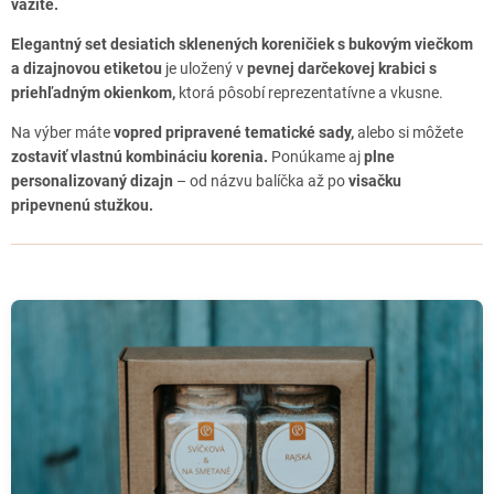
vážite.
Elegantný set desiatich sklenených koreničiek s bukovým viečkom
a dizajnovou etiketou
je uložený v
pevnej darčekovej krabici s
priehľadným okienkom,
ktorá pôsobí reprezentatívne a vkusne.
Na výber máte
vopred pripravené tematické sady,
alebo si môžete
zostaviť vlastnú kombináciu korenia.
Ponúkame aj
plne
personalizovaný dizajn
– od názvu balíčka až po
visačku
pripevnenú stužkou.