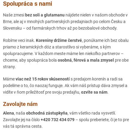
Spolupráca s nami
PREŠOV - Náš Dvor
Tkáčska 4, Prešov, 080 01
Naše zmesi
bez soli a glutamanu
nájdete nielen v našom obchode v
Brne, ale aj v mnohých partnerských predajniach po celom Česku a
LIPTOVSKÝ MIKULÁŠ - Moment
Slovensku – od farmárskych trhov až po bezobalové obchody.
Garbiarska 695, Liptovský Mikuláš, 031 01 (Obchodné centrum
Jasná, na prízemí)
Robíme veci inak.
Koreniny držíme čerstvé
, ponúkame ich bez obalu
priamo z keramických dóz a starostlivo si vyberáme, s kým
BARDEJOV - kredenc.
spolupracujeme. V každom meste máme len niekoľko partnerov –
Radničné námestie 14, Bardejov, 08501, Slovensko
chceme, aby spolupráca bola
osobná, férová a mala zmysel
pre obe
strany.
TRENČÍN - Obchodík bez obalu
Palackého 4, Trenčín, 911 01 (vedľa Tatrabanky)
Máme
viac než 15 rokov skúseností
s predajom korenín a radi sa
podelíme o to, čo naozaj funguje. Ak vám náš prístup dáva zmysel a
PRAHA LETŇANY - Obchod u Olivera
vidíte v ňom príležitosť pre svoju predajňu,
ozvite sa nám
.
Chlebovická 824/18 , Praha Letňany, 199 00
Zavolajte nám
VLAŠIM - Bez obalu
Alena
, naša
obchodná zástupkyňa
, vám všetko rada vysvetlí.
Kollárova 1799, Vlašim, 258 01
Zavolajte jej na číslo
+420 732 434 079
– spolu preberiete, či je to pre
vás tá správna cesta.
TRSTENÁ - Obchodík Naturali