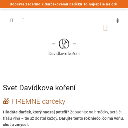
Prejsť
Doprava zadarmo k darčekovému balíčku To najlepšie na gril.
na
obsah
NÁKU
KOŠÍK
Svet Davídkova koření
V
🎁 FIREMNÉ darčeky
ý
p
Hľadáte darček, ktorý naozaj poteší?
Zabudnite na hrnčeky, perá či
i
fľašu vína – tie už dostal každý.
Darujte tento rok niečo, čo má vôňu,
s
chuť a zmysel.