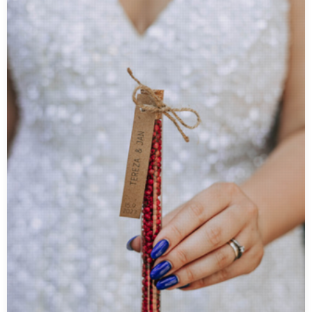
Prostějov partnerská prodejna
Přerov partnerská prodejna
Šumperk partnerská prodejna
Bruntál partnerská prodejna
Karviná partnerská prodejna
Nový Jičín partnerská prodejna
Opava partnerská prodejna
Ostrava partnerská prodejna
Zlín partnerská prodejna
Rokycany partnerská prodejna