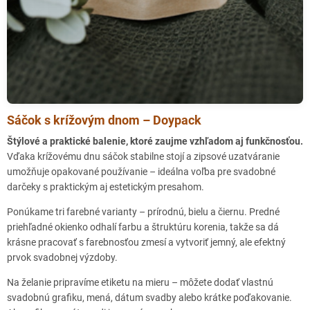
Mělník partnerská prodejna
Domažlice partnerská prodejna
Uherské Hradiště partnerská prodejna
Mladá Boleslav partnerská prodejna
Sáčok s krížovým dnom – Doypack
Nymburk partnerská prodejna
Štýlové a praktické balenie, ktoré zaujme vzhľadom aj funkčnosťou.
Vďaka krížovému dnu sáčok stabilne stojí a zipsové uzatváranie
Příbram partnerská prodejna
umožňuje opakované používanie – ideálna voľba pre svadobné
darčeky s praktickým aj estetickým presahom.
České Budějovice partnerská prodejna
Ponúkame tri farebné varianty – prírodnú, bielu a čiernu. Predné
priehľadné okienko odhalí farbu a štruktúru korenia, takže sa dá
Český Krumlov partnerská prodejna
krásne pracovať s farebnosťou zmesí a vytvoriť jemný, ale efektný
prvok svadobnej výzdoby.
Karlovy Vary partnerská prodejna
Na želanie pripravíme etiketu na mieru – môžete dodať vlastnú
Písek partnerská prodejna
svadobnú grafiku, mená, dátum svadby alebo krátke poďakovanie.