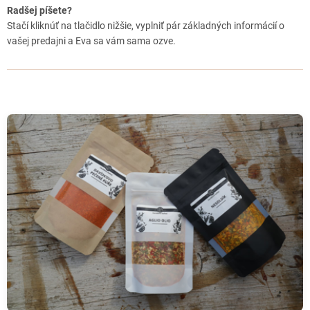
Železničiarov 258/3, Trstená, 028 01
Radšej píšete?
Stačí kliknúť na tlačidlo nižšie, vyplniť pár základných informácií o
ŽABOKREKY - Zrnko - Poctivé potraviny
vašej predajni a Eva sa vám sama ozve.
Žabokreky 389, Žabokreky, 038 40
SENICA - Štvorlístok
Centrál pasáž, Hviezdoslavova 1469/61, Senica, 905 01
NOVÉ MESTO NAD VÁHOM - Obchodík Nina - zdravá výživa
Hurbanova 760/17, Nové Mesto nad Váhom, 915 01
BANSKÁ BYSTRICA - Veverička
Horná 32, Banská Bystrica, 974 01
DOLNÝ KUBÍN - Bezlepku&zdravá výživa OD KOCKA
Na Sihoti 1168, Dolný Kubín-Veľký Bysterec, 026 01 (suterén OD
Kocka)
NOVÉ ZÁMKY - Bio Zdravičko
ul. M.R.Štefánika č.6 Nové Zámky