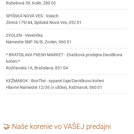
Rubešová 59, Kolín, 280 02
SPIŠSKÁ NOVÁ VES - Valach
Zimná 179/44, Spišská Nová Ves, 052 01
ZVOLEN - Veverička
Námestie SNP 36/B, Zvolen, 960 01
* BRATISLAVA FRESH MARKET - Značková prodejna Davídkova
koření *
Rožňavská 1A, Bratislava, 831 04
KEŽMAROK - BonThé - sypané čaje/Davídkovo koření
Hlavné Námestie 12/36 (v uličke), Kežmarok, 060 01
TRNAVA - Náš Dvor - farmarske potraviny
Pekárska 172/26, Trnava, 917 01
* BRNO BOSONOHY - Značková prodejna Koření od Davídka *
🤝 Naše korenie vo VAŠEJ predajni
Přímá 28/6, Brno, 642 00