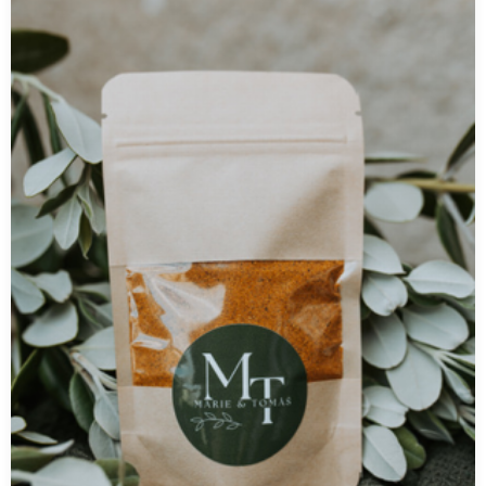
ŽĎÁR NAD SÁZAVOU - Karelský rynek
Karlov 2, Žďár nad Sázavou
RUŽOMBEROK - Náš dvor / Potraviny nie Otraviny
Zarevúca 4935/27, 034 01 Ruzomberok
TREBIŠOV - Vážim si
NS Berehovo, Berehovská 3432,
075 01 Trebišov
Svitavy partnerská prodejna
Břeclav - Farmoška - Farmářské potraviny
Slovácká 82
69002 Břeclav
774 096 506
Beroun partnerská prodejna
Kladno partnerská prodejna