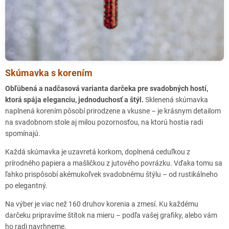
Strakonice partnerská prodejna
Prachatice partnerská prodejna
Litoměřice partnerská prodejna
Louny partnerská prodejna
Skúmavka s korením
Obľúbená a nadčasová varianta darčeka pre svadobných hostí,
Kroměříž partnerská prodejna
ktorá spája eleganciu, jednoduchosť a štýl.
Sklenená skúmavka
naplnená korením pôsobí prirodzene a vkusne – je krásnym detailom
Pardubice partnerská prodejna
na svadobnom stole aj milou pozornosťou, na ktorú hostia radi
HODONÍN - Kousek zdraví
spomínajú.
Národní třída 3798/50
Každá skúmavka je uzavretá korkom, doplnená ceduľkou z
Hodonín
prírodného papiera a mašličkou z jutového povrázku. Vďaka tomu sa
69501
ľahko prispôsobí akémukoľvek svadobnému štýlu – od rustikálneho
po elegantný.
ČADCA Farmeria
Palárikova, 022 01 Čadca, Slovensko
Na výber je viac než 160 druhov korenia a zmesí. Ku každému
darčeku pripravíme štítok na mieru – podľa vašej grafiky, alebo vám
TRENČÍN - Naš Dvor / Potraviny nie otraviny
ho radi navrhneme.