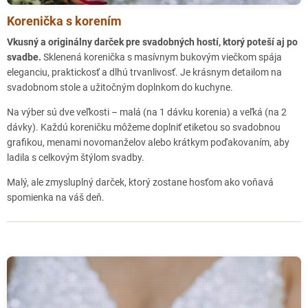
Korenička s korením
Trutnov partnerská prodejna
Vkusný a originálny darček pre svadobných hostí, ktorý poteší aj po
Chrudim partnerská prodejna
svadbe.
Sklenená korenička s masívnym bukovým viečkom spája
eleganciu, praktickosť a dlhú trvanlivosť. Je krásnym detailom na
Ústí nad Orlicí partnerská prodejna
svadobnom stole a užitočným doplnkom do kuchyne.
Na výber sú dve veľkosti – malá (na 1 dávku korenia) a veľká (na 2
HAVLÍČKŮV BROD - Coffe Noll
dávky). Každú koreničku môžeme doplniť etiketou so svadobnou
Havlíčkovo náměstí 179
grafikou, menami novomanželov alebo krátkym poďakovaním, aby
Havlíčkův Brod 580 01
ladila s celkovým štýlom svadby.
Jihlava partnerská prodejna
Malý, ale zmysluplný darček, ktorý zostane hosťom ako voňavá
spomienka na váš deň.
Pelhřimov partnerská prodejna
Blansko partnerská prodejna
Znojmo partnerská prodejna
Jeseník partnerská prodejna