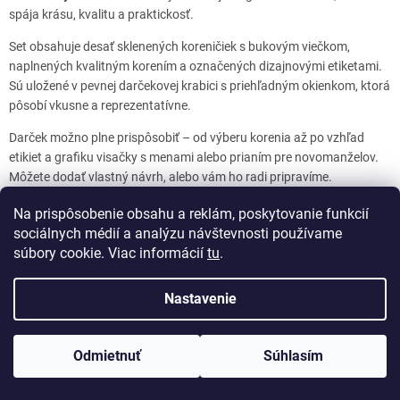
spája krásu, kvalitu a praktickosť.
Spižírna u Magdalény
Na splavě 56
Set obsahuje desať sklenených koreničiek s bukovým viečkom,
Česká Třebová
naplnených kvalitným korením a označených dizajnovými etiketami.
56002
Sú uložené v pevnej darčekovej krabici s priehľadným okienkom, ktorá
pôsobí vkusne a reprezentatívne.
Tvrdošovce - podniková predajňa Tvrdošovské zlato
Szechenyiho 8, 941 10, Tvrdošovce
Darček možno plne prispôsobiť – od výberu korenia až po vzhľad
etikiet a grafiku visačky s menami alebo prianím pre novomanželov.
Olomouc Lahůdky Jelínek
Môžete dodať vlastný návrh, alebo vám ho radi pripravíme.
Družební ulice 768/2; Olomouc
Na prispôsobenie obsahu a reklám, poskytovanie funkcií
Čáslav - Bistro Benito
sociálnych médií a analýzu návštevnosti používame
J.Mahena 141/13,Čáslav,28601
Ozvite sa nám a spoločne vytvoríme darček, ktorý bude rovnako
súbory cookie. Viac informácií
tu
.
výnimočný ako váš svadobný deň.
Nastavenie
Chcem nezáväznú ponuku
Odmietnuť
Súhlasím