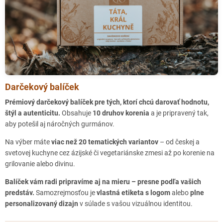
Darčekový balíček
Prémiový darčekový balíček pre tých, ktorí chcú darovať hodnotu,
štýl a autenticitu.
Obsahuje
10 druhov korenia
a je pripravený tak,
aby potešil aj náročných gurmánov.
Na výber máte
viac než 20 tematických variantov
– od českej a
svetovej kuchyne cez ázijské či vegetariánske zmesi až po korenie na
grilovanie alebo divinu.
Balíček vám radi pripravíme aj na mieru – presne podľa vašich
predstáv.
Samozrejmosťou je
vlastná etiketa s logom
alebo
plne
personalizovaný dizajn
v súlade s vašou vizuálnou identitou.