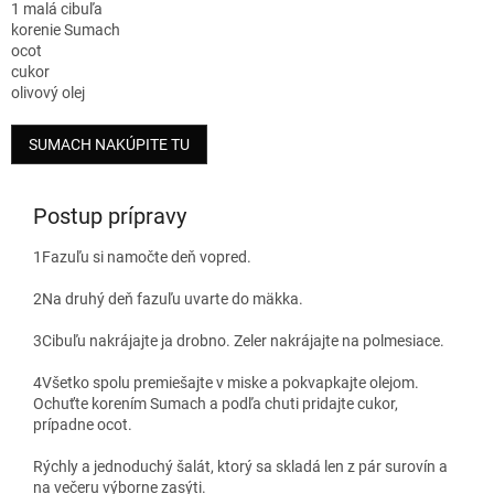
1 malá cibuľa
korenie Sumach
ocot
cukor
olivový olej
SUMACH NAKÚPITE TU
Postup prípravy
1
Fazuľu si namočte deň vopred.
2
Na druhý deň fazuľu uvarte do mäkka.
3
Cibuľu nakrájajte ja drobno. Zeler nakrájajte na polmesiace.
4
Všetko spolu premiešajte v miske a pokvapkajte olejom.
Ochuťte korením Sumach a podľa chuti pridajte cukor,
prípadne ocot.
Rýchly a jednoduchý šalát, ktorý sa skladá len z pár surovín a
na večeru výborne zasýti.