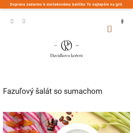
Prejsť
Doprava zadarmo k darčekovému balíčku To najlepšie na gril.
na
obsah
NÁKU
KOŠÍK
Fazuľový šalát so sumachom