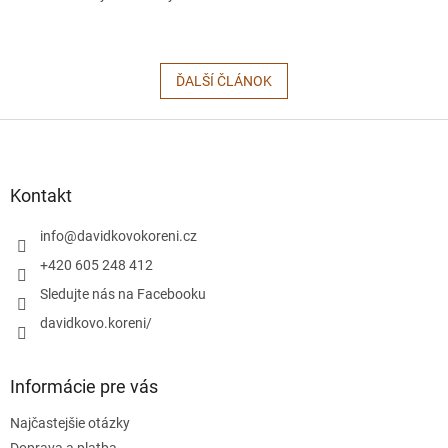
ĎALŠÍ ČLÁNOK
Z
á
p
ä
Kontakt
t
i
info
@
davidkovokoreni.cz
e
+420 605 248 412
Sledujte nás na Facebooku
davidkovo.koreni/
Informácie pre vás
Najčastejšie otázky
Doprava a platba