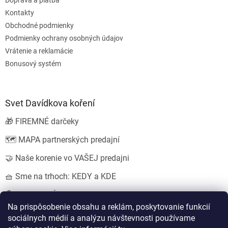
Kontakty
Obchodné podmienky
Podmienky ochrany osobných údajov
Vrátenie a reklamácie
Bonusový systém
Svet Davídkova koření
🎁 FIREMNÉ darčeky
🗺️ MAPA partnerských predajní
🤝 Naše korenie vo VAŠEJ predajni
🧺 Sme na trhoch: KEDY a KDE
💍 SVADOBNÉ darčeky
Na prispôsobenie obsahu a reklám, poskytovanie funkcií
sociálnych médií a analýzu návštevnosti používame