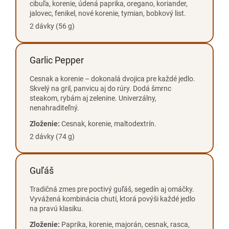
cibuľa, korenie, údená paprika, oregano, koriander,
jalovec, fenikel, nové korenie, tymian, bobkový list.
2 dávky (56 g)
Garlic Pepper
Cesnak a korenie – dokonalá dvojica pre každé jedlo.
Skvelý na gril, panvicu aj do rúry. Dodá šmrnc
steakom, rybám aj zelenine. Univerzálny,
nenahraditeľný.
Zloženie:
Cesnak, korenie, maltodextrín.
2 dávky (74 g)
Guľáš
Tradičná zmes pre poctivý guľáš, segedín aj omáčky.
Vyvážená kombinácia chutí, ktorá povýši každé jedlo
na pravú klasiku.
Zloženie:
Paprika, korenie, majorán, cesnak, rasca,