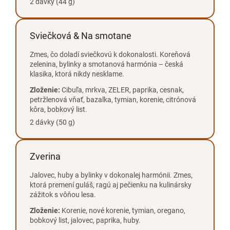
2 dávky (44 g)
Sviečková & Na smotane
Zmes, čo doladí sviečkovú k dokonalosti. Koreňová
zelenina, bylinky a smotanová harmónia – česká
klasika, ktorá nikdy nesklame.
Zloženie:
Cibuľa, mrkva, ZELER, paprika, cesnak,
petržlenová vňať, bazalka, tymian, korenie, citrónová
kôra, bobkový list.
2 dávky (50 g)
Zverina
Jalovec, huby a bylinky v dokonalej harmónii. Zmes,
ktorá premení guláš, ragú aj pečienku na kulinársky
zážitok s vôňou lesa.
Zloženie:
Korenie, nové korenie, tymian, oregano,
bobkový list, jalovec, paprika, huby.