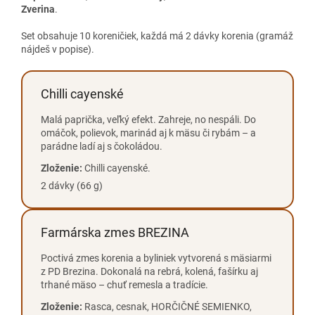
Zverina
.
Set obsahuje 10 koreničiek, každá má 2 dávky korenia (gramáž
nájdeš v popise).
Chilli cayenské
Malá paprička, veľký efekt. Zahreje, no nespáli. Do
omáčok, polievok, marinád aj k mäsu či rybám – a
parádne ladí aj s čokoládou.
Zloženie:
Chilli cayenské.
2 dávky (66 g)
Farmárska zmes BREZINA
Poctivá zmes korenia a byliniek vytvorená s mäsiarmi
z PD Brezina. Dokonalá na rebrá, kolená, fašírku aj
trhané mäso – chuť remesla a tradície.
Zloženie:
Rasca, cesnak, HORČIČNÉ SEMIENKO,