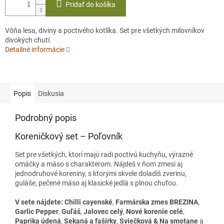
Pridať do košíka
Vôňa lesa, diviny a poctivého kotlíka. Set pre všetkých milovníkov
divokých chutí.
Detailné informácie
Popis
Diskusia
Podrobný popis
Koreničkový set – Poľovník
Set pre všetkých, ktorí majú radi poctivú kuchyňu, výrazné
omáčky a mäso s charakterom. Nájdeš v ňom zmesi aj
jednodruhové koreniny, s ktorými skvele doladíš zverinu,
guláše, pečené mäso aj klasické jedlá s plnou chuťou.
V sete nájdete:
Chilli cayenské
,
Farmárska zmes BREZINA
,
Garlic Pepper
,
Guľáš
,
Jalovec celý
,
Nové korenie celé
,
Paprika údená
,
Sekaná a fašírky
,
Sviečková & Na smotane
a