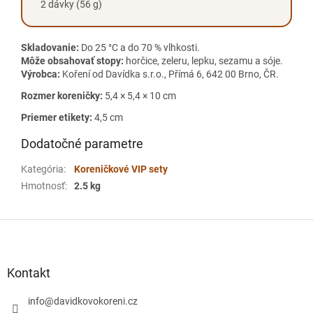
2 dávky (56 g)
Skladovanie:
Do 25 °C a do 70 % vlhkosti.
Môže obsahovať stopy:
horčice, zeleru, lepku, sezamu a sóje.
Výrobca:
Koření od Davídka s.r.o., Přímá 6, 642 00 Brno, ČR.
Rozmer koreničky:
5,4 × 5,4 × 10 cm
Priemer etikety:
4,5 cm
Dodatočné parametre
Kategória
:
Koreničkové VIP sety
Hmotnosť
:
2.5 kg
Z
á
p
ä
Kontakt
t
i
info
@
davidkovokoreni.cz