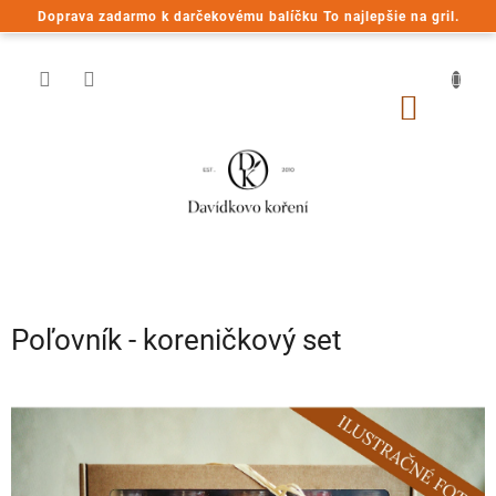
Prejsť
Doprava zadarmo k darčekovému balíčku To najlepšie na gril.
na
obsah
NÁKU
KOŠÍK
Poľovník - koreničkový set