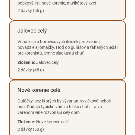
bobkový list, nové korenie, muškátový kvet.
2 dávky (56 g)
Jalovec celý
Vôňa lesa a borovicových ihličiek pre zverinu,
hovädzie aj omáčky. Hoď do guľášov a ťahaných jedál
pre korenistú, jemne sladkastú chuť.
Zloženie:
Jalovec celý.
2 dávky (48 g)
Nové korenie celé
Guľôčky, bez ktorých by vývar ani sviečková neboli
ono. Dodajú typickú vôňu a hĺbku chuti – a vo
varenom víne rozvoňajú celý dom.
Zloženie:
Nové korenie celé.
2 dávky (50 g)