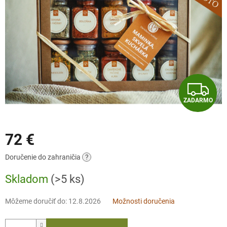
Z
ZADARMO
A
D
72 €
A
Jednotková
Doručenie do zahraničia
?
cena:
R
Skladom
(>5 ks)
M
Môžeme doručiť do:
12.8.2026
Možnosti doručenia
O