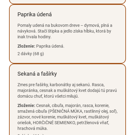
Paprika údená
Pomaly udená na bukovom dreve – dymová, plná a
návyková. Stačí štipka a jedlo získa hĺbku, ktorá by
inak trvala hodiny.
Zloženie:
Paprika údená.
2 dávky (68 g)
Sekaná a fašírky
Zmes pre fašírky, karbonátky aj sekanú. Rasca,
majoránka, cesnak a muškátový kvet dodajú tú pravú
domácu chuť, ktorú všetci milujú.
Zloženie:
Cesnak, cibuľa, majorán, rasca, korenie,
smažená cibuľa (PŠENIČNÁ MÚKA, rastlinný olej, soľ),
zázvor, nové korenie, muškátový kvet, muškátový
oriešok, HORČIČNÉ SEMIENKO, petržlenová vňať,
hrachová múka.