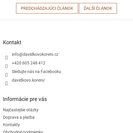
PREDCHÁDZAJÚCI ČLÁNOK
ĎALŠÍ ČLÁNOK
Z
á
p
ä
Kontakt
t
i
info
@
davidkovokoreni.cz
e
+420 605 248 412
Sledujte nás na Facebooku
davidkovo.koreni/
Informácie pre vás
Najčastejšie otázky
Doprava a platba
Kontakty
Obchodné podmienky