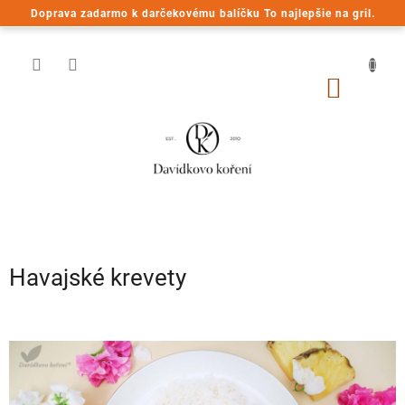
Prejsť
Doprava zadarmo k darčekovému balíčku To najlepšie na gril.
na
obsah
NÁKU
KOŠÍK
Havajské krevety