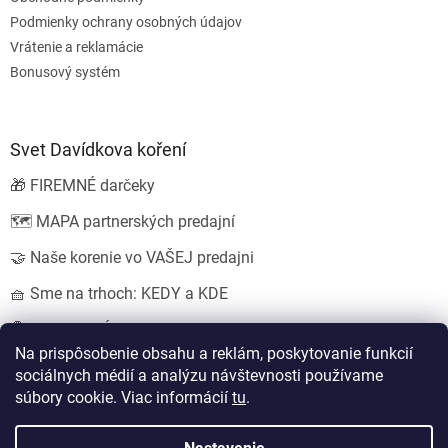
Podmienky ochrany osobných údajov
Vrátenie a reklamácie
Bonusový systém
Svet Davídkova koření
🎁 FIREMNÉ darčeky
🗺️ MAPA partnerských predajní
🤝 Naše korenie vo VAŠEJ predajni
🧺 Sme na trhoch: KEDY a KDE
💍 SVADOBNÉ darčeky
Na prispôsobenie obsahu a reklám, poskytovanie funkcií
sociálnych médií a analýzu návštevnosti používame
súbory cookie. Viac informácií
tu
.
Vytvoril Shoptet
Nastavil tým
EshopyUmíme.cz
a
Štefan Mazáň