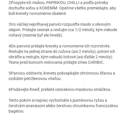
2
Posypte ich múkou, PAPRIKOU, CHILLI a podľa potreby
dochuťte soľou a KORENÍM. Opatrne všetko premiešajte, aby
boli krevety rovnomerne obalené.
3
Vo väčšej nepriľnavej panvici rozpusťte maslo s olivovým
olejom. Pridajte cesnak a restujte cca 1/2 minúty, kým nebude
voňavý (nesmie byť ale hnedý).
4
Do panvice pridajte krevety a rovnomerne ich rozvrstvite.
Restujte na jednej strane do ružova (asi 2 minúty), potom ich
obráťte a restujte, kým nebudú hotové (asi ďalšie 2 minúty).
Tesne pred koncom restovania pridajte zmes CARIBIC.
5
Panvicu odstavte, krevety pokvapkajte citrónovou šťavou a
ozdobte petržlenovou vňaťou.
6
Podávejte ihneď, preliaté cesnakovo-maslovou omáčkou.
Tento pokrm si najviac vychutnáte s jasmínovou ryžou a
čerstvým ananásom alebo čerstvou chrumkavou francúzskou
bagetou.