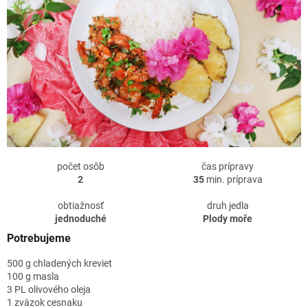
počet osôb
čas prípravy
2
35
min. príprava
obtiažnosť
druh jedla
jednoduché
Plody moře
Potrebujeme
500 g chladených kreviet
100 g masla
3 PL olivového oleja
1 zväzok cesnaku