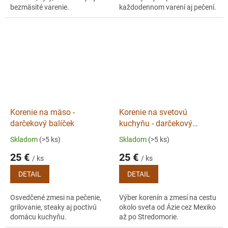
bezmäsité varenie.
každodennom varení aj pečení.
Korenie na mäso -
Korenie na svetovú
darčekový balíček
kuchyňu - darčekový
balíček
Skladom
(>5 ks)
Skladom
(>5 ks)
25 €
25 €
/ ks
/ ks
DETAIL
DETAIL
Osvedčené zmesi na pečenie,
Výber korenín a zmesí na cestu
grilovanie, steaky aj poctivú
okolo sveta od Ázie cez Mexiko
domácu kuchyňu.
až po Stredomorie.