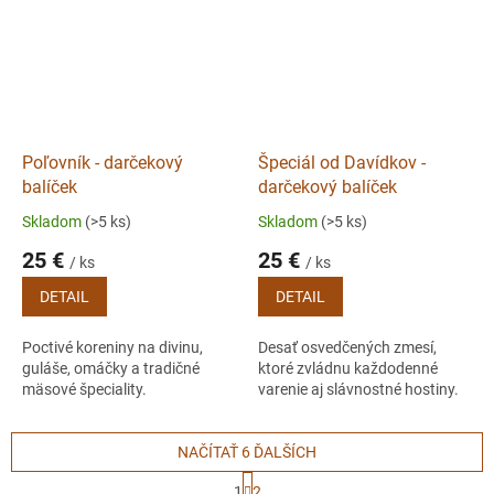
Poľovník - darčekový
Špeciál od Davídkov -
balíček
darčekový balíček
Skladom
(>5 ks)
Skladom
(>5 ks)
25 €
25 €
/ ks
/ ks
DETAIL
DETAIL
Poctivé koreniny na divinu,
Desať osvedčených zmesí,
guláše, omáčky a tradičné
ktoré zvládnu každodenné
mäsové špeciality.
varenie aj slávnostné hostiny.
NAČÍTAŤ 6 ĎALŠÍCH
S
1
2