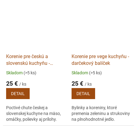
Korenie pre českú a
Korenie pre vege kuchyňu -
slovenskú kuchyňu -
darčekový balíček
darčekový balíček
Skladom
(>5 ks)
Skladom
(>5 ks)
25 €
25 €
/ ks
/ ks
DETAIL
DETAIL
Poctivé chute českej a
Bylinky a koreniny, ktoré
slovenskej kuchyne na mäso,
premenia zeleninu a strukoviny
omáčky, polievky aj prílohy.
na plnohodnotné jedlo.