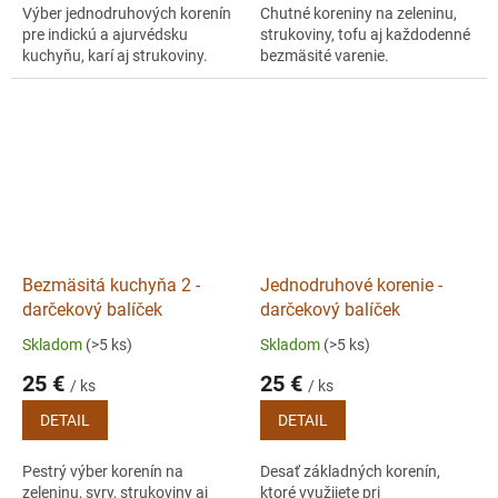
Výber jednodruhových korenín
Chutné koreniny na zeleninu,
pre indickú a ajurvédsku
strukoviny, tofu aj každodenné
kuchyňu, karí aj strukoviny.
bezmäsité varenie.
Bezmäsitá kuchyňa 2 -
Jednodruhové korenie -
darčekový balíček
darčekový balíček
Skladom
(>5 ks)
Skladom
(>5 ks)
25 €
25 €
/ ks
/ ks
DETAIL
DETAIL
Pestrý výber korenín na
Desať základných korenín,
zeleninu, syry, strukoviny aj
ktoré využijete pri