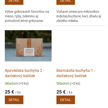
DETAIL
DETAIL
Výber grilovacích favoritov na
Voňavé zmesi pre milovníkov
mäso, ryby, zeleninu aj
indickej kuchyne, karí, dhalu aj
pohodové letné grilovanie.
zlatého mlieka.
Ajurvédska kuchyňa 2 -
Bezmäsitá kuchyňa 1 -
darčekový balíček
darčekový balíček
Skladom
(>5 ks)
Skladom
(>5 ks)
25 €
25 €
/ ks
/ ks
DETAIL
DETAIL