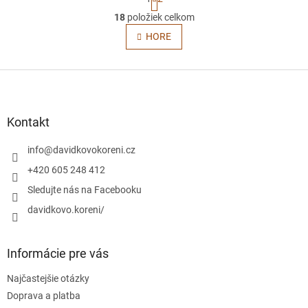
t
O
r
18
položiek celkom
v
á
l
HORE
n
á
k
o
d
v
Z
a
a
c
á
n
i
p
i
e
ä
e
Kontakt
p
t
r
i
info
@
davidkovokoreni.cz
v
e
k
+420 605 248 412
y
Sledujte nás na Facebooku
v
ý
davidkovo.koreni/
p
i
s
Informácie pre vás
u
Najčastejšie otázky
Doprava a platba