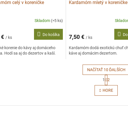
móm celý v koreničke
Kardamóm mletý v koreničke
Skladom
(>5 ks)
Sklad
Do košíka
Do
 €
7,50 €
/ ks
/ ks
ké korenie do kávy aj domáceho
Kardamóm dodá exotickú chuť cha
a. Hodí sa aj do dezertov a kaší.
káve aj domácim dezertom.
NAČÍTAŤ 10 ĎALŠÍCH
S
1
2
t
O
r
v
HORE
á
l
n
á
k
d
o
a
v
c
a
i
n
e
i