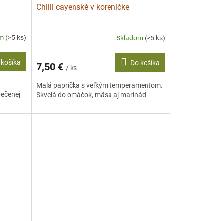
Chilli cayenské v koreničke
om
(>5 ks)
Skladom
(>5 ks)
 košíka
Do košíka
7,50 €
/ ks
Malá paprička s veľkým temperamentom.
pečenej
Skvelá do omáčok, mäsa aj marinád.