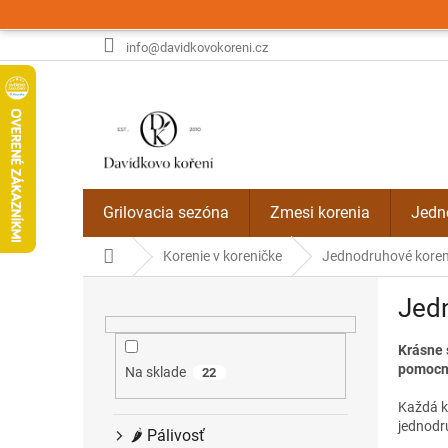
Prejsť
na
obsah
info@davidkovokoreni.cz
Grilovacia sezóna
Zmesi korenia
Jedn
Domov
Korenie v koreničke
Jednodruhové koren
B
Jedn
o
č
n
Krásne 
pomocní
ý
Na sklade
22
p
Každá ko
a
jednodru
🌶️ Pálivosť
n