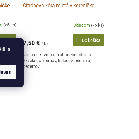
ničke
Citrónová kôra mletá v koreničke
om
(>5 ks)
Skladom
(>5 ks)
 košíka
Do košíka
7,50 €
/ ks
dií a
lo.
Vôňa čerstvo nastrúhaného citróna.
Skvelá do krémov, koláčov, pečiva aj
dezertov.
lasím