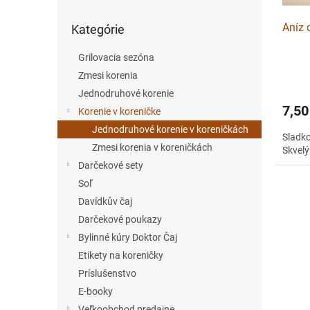
d
k
u
t
Preskočiť
Aníz 
Kategórie
k
o
kategórie
t
v
Grilovacia sezóna
o
v
Zmesi korenia
Jednodruhové korenie
7,50
Korenie v koreničke
Jednodruhové korenie v koreničkách
Sladko
Zmesi korenia v koreničkách
Skvelý
Darčekové sety
Soľ
Davídkův čaj
Darčekové poukazy
Bylinné kúry Doktor Čaj
Etikety na koreničky
Príslušenstvo
E-booky
Veľkoobchod predajne