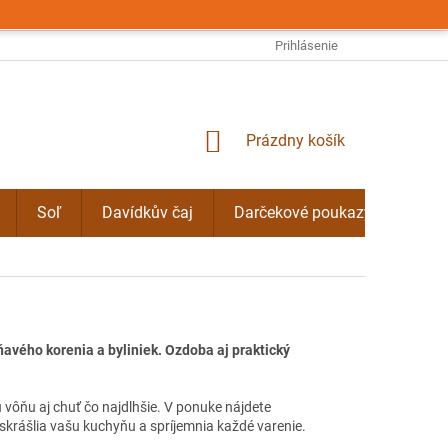
OBCHODNÉ PODMIENKY
PODMIENKY OCHRANY OSOBNÝCH ÚDAJO
Prihlásenie
NÁKUPNÝ
Prázdny košík
KOŠÍK
Soľ
Davídkův čaj
Darčekové poukazy
Byli
vého korenia a byliniek. Ozdoba aj praktický
 vôňu aj chuť čo najdlhšie. V ponuke nájdete
 skrášlia vašu kuchyňu a spríjemnia každé varenie.