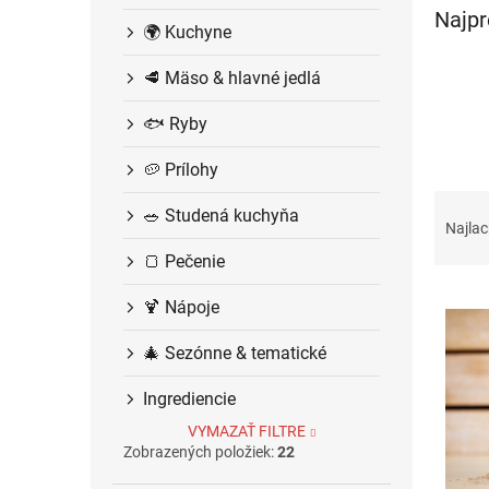
e
Najpr
🌍 Kuchyne
l
🥩 Mäso & hlavné jedlá
🐟 Ryby
🥔 Prílohy
R
🥗 Studená kuchyňa
a
Najlac
d
🍞 Pečenie
e
V
n
🍹 Nápoje
ý
i
p
e
🎄 Sezónne & tematické
i
p
s
r
Ingrediencie
p
o
VYMAZAŤ FILTRE
r
d
Zobrazených položiek:
22
o
u