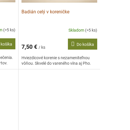
Badián celý v koreničke
om
(>5 ks)
Skladom
(>5 ks)
 košíka
Do košíka
7,50 €
/ ks
ečenia.
Hviezdicové korenie s nezameniteľnou
rtov.
vôňou. Skvelé do vareného vína aj Pho.