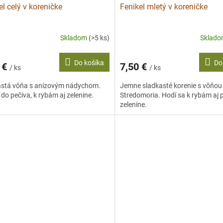
el celý v koreničke
Fenikel mletý v koreničke
Skladom
(>5 ks)
Sklad
Do košíka
Do
 €
7,50 €
/ ks
/ ks
astá vôňa s anízovým nádychom.
Jemne sladkasté korenie s vôňou
 do pečiva, k rybám aj zelenine.
Stredomoria. Hodí sa k rybám aj 
zelenine.