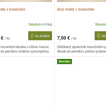
celý v koreničke
Aníz mletý v koreničke
Skladom
(>5 ks)
Sklad
Do košíka
Do
 €
7,50 €
/ ks
/ ks
 korenistá klasika s vôňou Vianoc.
Obľúbený spoločník vianočného p
 do perníkov, koláčov aj kompótov.
Skvelý do perníkov, pečiva aj deze
Novinka