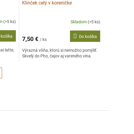
Klinček celý v koreničke
om
(>5 ks)
Skladom
(>5 ks)
 košíka
Do košíka
7,50 €
/ ks
i latte,
Výrazná vôňa, ktorú si nemožno pomýliť.
Skvelý do Pho, čajov aj vareného vína.