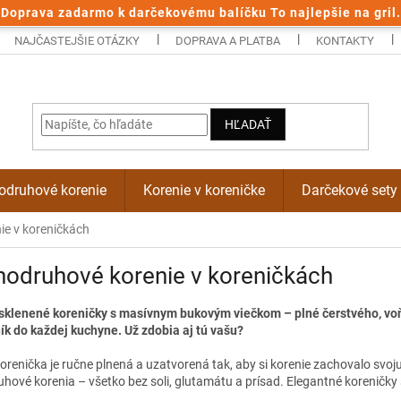
Doprava zadarmo k darčekovému balíčku To najlepšie na gril.
NAJČASTEJŠIE OTÁZKY
DOPRAVA A PLATBA
KONTAKTY
HĽADAŤ
odruhové korenie
Korenie v koreničke
Darčekové sety
ie v koreničkách
odruhové korenie v koreničkách
sklenené koreničky s masívnym bukovým viečkom – plné čerstvého, voňa
k do každej kuchyne. Už zdobia aj tú vašu?
renička je ručne plnená a uzatvorená tak, aby si korenie zachovalo svoju
hové korenia – všetko bez soli, glutamátu a prísad. Elegantné koreničky