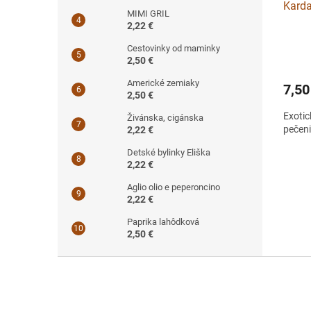
Karda
MIMI GRIL
2,22 €
Cestovinky od maminky
2,50 €
Americké zemiaky
7,50
2,50 €
Exotic
Živánska, cigánska
pečeni
2,22 €
Detské bylinky Eliška
2,22 €
Aglio olio e peperoncino
2,22 €
Paprika lahôdková
2,50 €
Z
á
p
ä