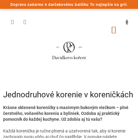
Prejsť
Doprava zadarmo k darčekovému balíčku To najlepšie na gril.
na
obsah
NÁKU
KOŠÍK
Jednodruhové korenie v koreničkách
Krásne sklenené koreničky s masívnym bukovým viečkom – plné
čerstvého, voňavého korenia a byliniek. Ozdoba aj praktický
pomocník do každej kuchyne. Už zdobia aj tú vašu?
Každá korenička je ručne plnená a uzatvorená tak, aby si korenie
zachovalo svoju vôňu aj chuť čo najdlhšie. V ponuke nájdete