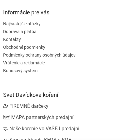
v
ý
Informácie pre vás
p
i
Najčastejšie otázky
s
u
Doprava a platba
Kontakty
Obchodné podmienky
Podmienky ochrany osobných údajov
Vrátenie a reklamácie
Bonusový systém
Svet Davídkova koření
🎁 FIREMNÉ darčeky
🗺️ MAPA partnerských predajní
🤝 Naše korenie vo VAŠEJ predajni
🧺 Sme na trhoch: KEDY a KDE