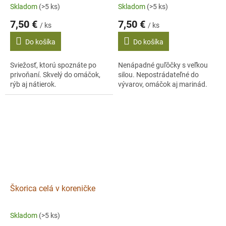
Skladom
(>5 ks)
Skladom
(>5 ks)
7,50 €
7,50 €
/ ks
/ ks
Do košíka
Do košíka
Sviežosť, ktorú spoznáte po
Nenápadné guľôčky s veľkou
privoňaní. Skvelý do omáčok,
silou. Nepostrádateľné do
rýb aj nátierok.
vývarov, omáčok aj marinád.
Škorica celá v koreničke
Skladom
(>5 ks)