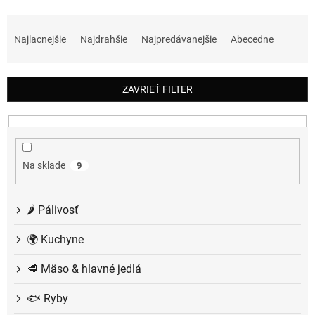
R
a
Najlacnejšie
Najdrahšie
Najpredávanejšie
Abecedne
d
e
n
ZAVRIEŤ FILTER
i
e
p
r
o
Na sklade
9
d
u
k
🌶️ Pálivosť
t
o
🌍 Kuchyne
v
🥩 Mäso & hlavné jedlá
🐟 Ryby