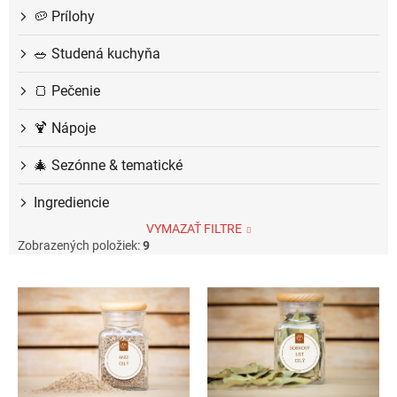
🥔 Prílohy
🥗 Studená kuchyňa
🍞 Pečenie
🍹 Nápoje
🎄 Sezónne & tematické
Ingrediencie
VYMAZAŤ FILTRE
Zobrazených položiek:
9
V
ý
p
i
s
p
r