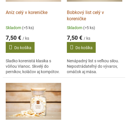
o
d
Aníz celý v koreničke
Bobkový list celý v
u
koreničke
k
Skladom
(>5 ks)
Skladom
(>5 ks)
t
7,50 €
7,50 €
o
/ ks
/ ks
v
Do košíka
Do košíka
Sladko korenistá klasika s
Nenápadný list s veľkou silou.
vôňou Vianoc. Skvelý do
Nepostrádateľný do vývarov,
perníkov, koláčov aj kompótov.
omáčok aj mäsa.