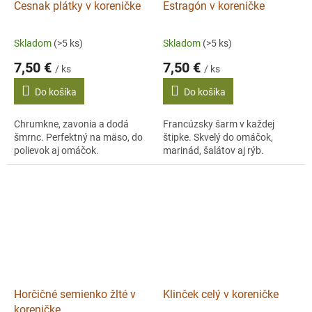
Cesnak plátky v koreničke
Estragón v koreničke
Skladom
(>5 ks)
Skladom
(>5 ks)
7,50 €
7,50 €
/ ks
/ ks
Do košíka
Do košíka
Chrumkne, zavonia a dodá
Francúzsky šarm v každej
šmrnc. Perfektný na mäso, do
štipke. Skvelý do omáčok,
polievok aj omáčok.
marinád, šalátov aj rýb.
Horčičné semienko žlté v
Klinček celý v koreničke
koreničke