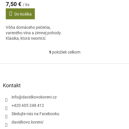
7,50 €
/ ks
Do košíka
Vôňa domáceho pečenia,
vareného vína a zimnej pohody.
Klasika, ktorá neomrzí.
9
položiek celkom
O
v
l
Z
á
á
d
p
a
ä
Kontakt
c
t
i
i
info
@
davidkovokoreni.cz
e
e
p
+420 605 248 412
r
Sledujte nás na Facebooku
v
k
davidkovo.koreni/
y