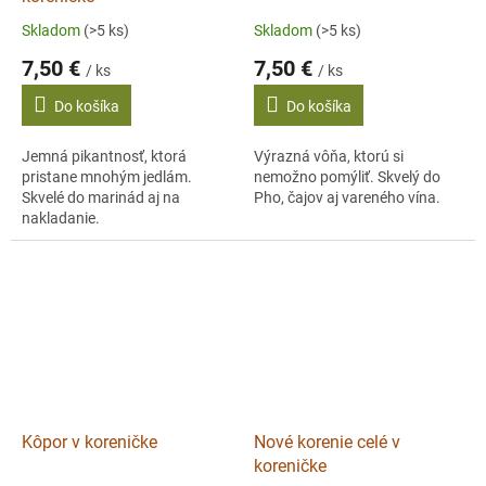
Skladom
(>5 ks)
Skladom
(>5 ks)
7,50 €
7,50 €
/ ks
/ ks
Do košíka
Do košíka
Jemná pikantnosť, ktorá
Výrazná vôňa, ktorú si
pristane mnohým jedlám.
nemožno pomýliť. Skvelý do
Skvelé do marinád aj na
Pho, čajov aj vareného vína.
nakladanie.
Kôpor v koreničke
Nové korenie celé v
koreničke