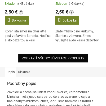
Skladom
(>5 dávka)
Skladom
(>5 dávka)
2,50 €
2,50 €
?
?
Do košíka
Do košíka
Korenistá zmes na chai latte
Zlaté mlieko plné kurkumy,
plná voňavého korenia. Hodí sa
škorice a zázvoru. Zmes
aj do dezertov a kaší.
využijete aj do kaší a dezertov.
ZOBRAZIŤ VŠETKY SÚVISIACE PRODUKTY
Popis
Diskusia
Podrobný popis
Zavri oči a nechaj sa uniesť vôňou škorice, kardamómu a
klinčeka miešajúcou sa s parou čerstvo uvareného čaju a
našľahaným mliekom. Zmes, ktorú sme namiešali s Kamu, ti
otvorí dvere do sveta plného unikátnych exotických chutí.