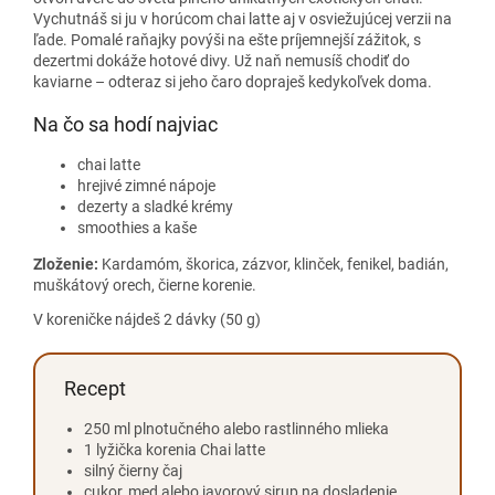
Vychutnáš si ju v horúcom chai latte aj v osviežujúcej verzii na
ľade. Pomalé raňajky povýši na ešte príjemnejší zážitok, s
dezertmi dokáže hotové divy. Už naň nemusíš chodiť do
kaviarne – odteraz si jeho čaro dopraješ kedykoľvek doma.
Na čo sa hodí najviac
chai latte
hrejivé zimné nápoje
dezerty a sladké krémy
smoothies a kaše
Zloženie:
Kardamóm, škorica, zázvor, klinček, fenikel, badián,
muškátový orech, čierne korenie.
V koreničke nájdeš 2 dávky (50 g)
Recept
250 ml plnotučného alebo rastlinného mlieka
1 lyžička korenia Chai latte
silný čierny čaj
cukor, med alebo javorový sirup na dosladenie