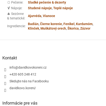
🍞 Pečenie
:
Sladké pečenie & dezerty
🍹 Nápoje
:
Studené nápoje
,
Teplé nápoje
🎄 Sezónne
Ajurvéda
,
Vianoce
& tematické
:
Badián
,
Čierne korenie
,
Fenikel
,
Kardamóm
,
Ingrediencie
:
Klinček
,
Muškátový orech
,
Škorica
,
Zázvor
Z
á
p
ä
Kontakt
t
i
info
@
davidkovokoreni.cz
e
+420 605 248 412
Sledujte nás na Facebooku
davidkovo.koreni/
Informácie pre vás