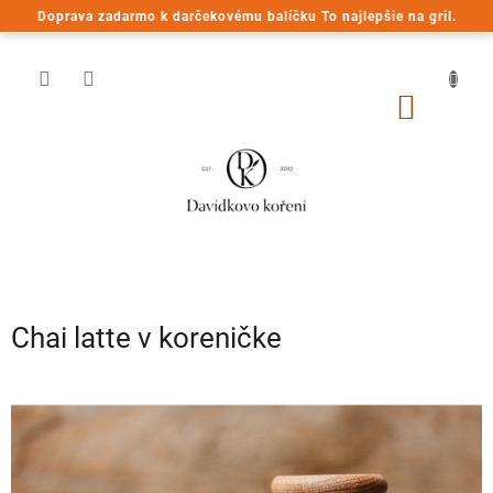
Prejsť
Doprava zadarmo k darčekovému balíčku To najlepšie na gril.
na
obsah
NÁKU
KOŠÍK
Chai latte v koreničke