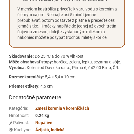
V menšom kastróliku priveďte k varu vodu s korením a
čiernym čajom. Nechajte asi 5 minút jemne
prebublávať, potom odstavte z platne a preceďte cez
jemné sitko. Hrnčeky naplňte do jednej až dvoch tretín
čajovou zmesou, dolejte vyšľahaným mliekom a
nakoniec môžete posypať trochou mletej škorice.
Skladovanie:
Do 25 °C a do 70 % vlhkosti.
Môže obsahovať stopy:
horčice, zeleru, lepku, sezamu a sóje.
Výrobca:
Koření od Davídka s.r.o., Přímá 6, 642 00 Brno, ČR.
Rozmer koreničky:
5,4 × 5,4 × 10 cm
Priemer etikety:
4,5 cm
Dodatočné parametre
Kategória
:
Zmesi korenia v koreničkách
Hmotnosť
:
0.24 kg
🌶️ Pálivosť
:
Nepálivé
🌍 Kuchyne
:
Ázijská
,
Indická