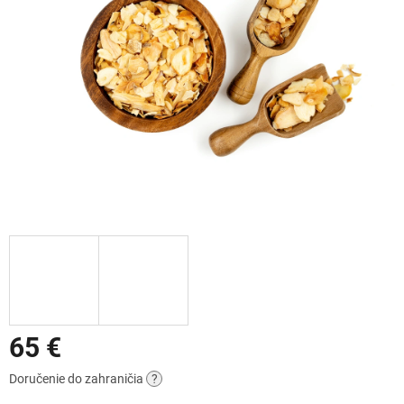
65 €
Jednotková
Doručenie do zahraničia
?
cena: