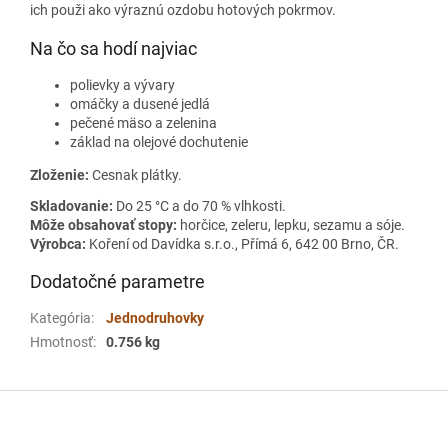
ich použi ako výraznú ozdobu hotových pokrmov.
Na čo sa hodí najviac
polievky a vývary
omáčky a dusené jedlá
pečené mäso a zelenina
základ na olejové dochutenie
Zloženie:
Cesnak plátky.
Skladovanie:
Do 25 °C a do 70 % vlhkosti.
Môže obsahovať stopy:
horčice, zeleru, lepku, sezamu a sóje.
Výrobca:
Koření od Davídka s.r.o., Přímá 6, 642 00 Brno, ČR.
Dodatočné parametre
Kategória
:
Jednodruhovky
Hmotnosť
:
0.756 kg
Z
á
p