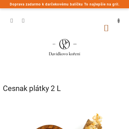
Prejsť
Doprava zadarmo k darčekovému balíčku To najlepšie na gril.
na
obsah
NÁKU
KOŠÍK
Cesnak plátky 2 L