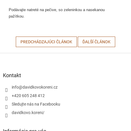
Podávajte natreté na pečive, so zeleninkou a nasekanou
pažítkou.
PREDCHÁDZAJÚCI ČLÁNOK
ĎALŠÍ ČLÁNOK
Z
á
p
ä
Kontakt
t
i
info
@
davidkovokoreni.cz
e
+420 605 248 412
Sledujte nás na Facebooku
davidkovo.koreni/