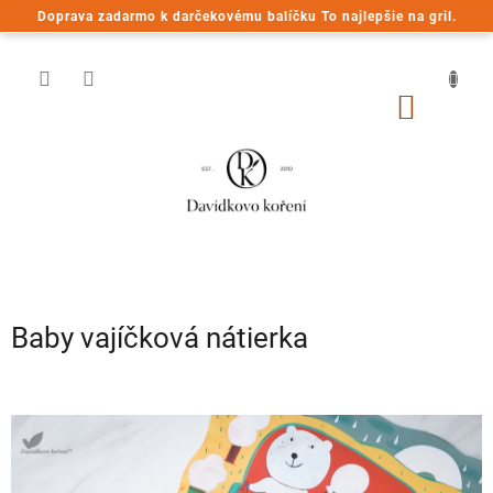
Prejsť
Doprava zadarmo k darčekovému balíčku To najlepšie na gril.
na
obsah
NÁKU
KOŠÍK
Baby vajíčková nátierka