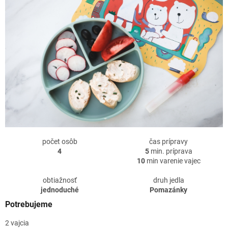
počet osôb
čas prípravy
4
5
min. príprava
10
min varenie vajec
obtiažnosť
druh jedla
jednoduché
Pomazánky
Potrebujeme
2 vajcia