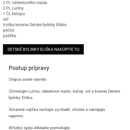
2 PL nátierkového masla
2 PL Lučiny
1 ČL kečupu
soľ
troška korenia Detské bylinky Eliška
pečivo
pažítka
DETSKÉ BYLINKY ELIŠKA NAKÚPITE TU
Postup prípravy
1
Vajcia uvarte natvrdo.
2
Zmiešajte Lučinu, nátierkové maslo, kečup, soľ a korenie Detské
bylinky Eliška.
3
Uvarené vajíčka nechajte vychladiť, očistite a nakrájajte
najemno.
4
Všetko spolu dôkladne premiešajte.